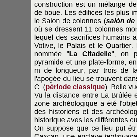
construction est un mélange de 
de boue. Les édifices les plus i
le Salon de colonnes (
salón de
où se dressent 11 colonnes mon
lequel des sacrifices humains av
Votive, le Palais et le Quartier
nommée "
La Citadelle
", on p
pyramide et une plate-forme, en
m de longueur, par trois de la
l'apogée du lieu se trouvent dan
C. (
période classique
). Belle v
Vu la distance entre La Brûlée e
zone archéologique a été l'objet
des historiens et des archéolog
historique aves les différentes cu
On suppose que ce lieu put êtr
Caxcan, une enclave
teotihuac