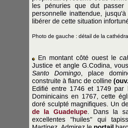
les pénuries que dut passer 
personnelle inattendue, jusqu'à 
libérer de cette situation infortun
Photo de gauche : détail de la cathédr
En montant côté ouest le
ca
Justice et angle G.Codina, vo
Santo Domingo
, place domi
construite à flanc de colline
(ouv
Edifié entre 1746 et 1749 par l
Dominicains en 1767, cette égl
doré sculpté magnifiques. Un de
de la Guadelupe
. Dans la sa
excellentes "huiles" qui tap
Martínez. Admirez le
portail
baro