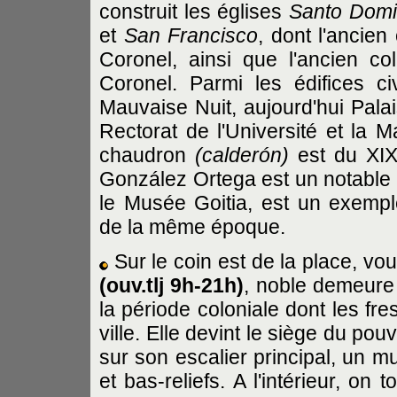
construit les églises
Santo Dom
et
San Francisco
, dont l'ancie
Coronel, ainsi que l'ancien co
Coronel. Parmi les édifices civ
Mauvaise Nuit, aujourd'hui Palais
Rectorat de l'Université et la
chaudron
(calderón)
est du XIX
González Ortega est un notable 
le Musée Goitia, est un exempl
de la même époque.
Sur le coin est de la place, vou
(ouv.tlj 9h-21h)
, noble demeure 
la période coloniale dont les fres
ville. Elle devint le siège du po
sur son escalier principal, un m
et bas-reliefs. A l'intérieur, o