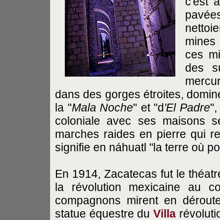
c'est 
pavée
nettoi
mines 
ces mi
des s
mercur
dans des gorges étroites, dominé
la "
Mala Noche
" et "d
'El Padre
",
coloniale avec ses maisons s
marches raides en pierre qui re
signifie en náhuatl "la terre où p
En 1914, Zacatecas fut le théatr
la révolution mexicaine au c
compagnons mirent en dérou
statue équestre du
Villa
révoluti