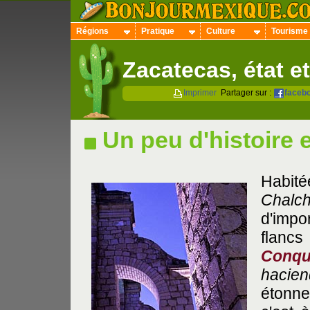
Régions
Pratique
Culture
Tourisme
Zacatecas, état et
Imprimer
Partager sur :
faceb
Un peu d'histoire 
Habité
Chalch
d'impo
flanc
Conqu
hacie
étonne