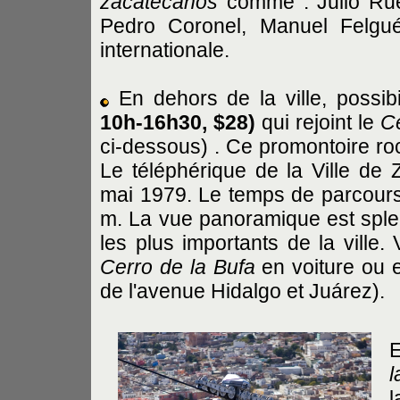
zacatecanos
comme : Julio Ruel
Pedro Coronel, Manuel Felgu
internationale.
En dehors de la ville, possib
10h-16h30, $28)
qui rejoint le
Ce
ci-dessous) . Ce promontoire roc
Le téléphérique de la Ville de 
mai 1979. Le temps de parcours
m. La vue panoramique est sple
les plus importants de la vill
Cerro de la Bufa
en voiture ou e
de l'avenue Hidalgo et Juárez).
E
l
l