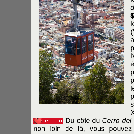
l
(
p
p
p
s
X
Du côté du
Cerro del 
non loin de là, vous pouve