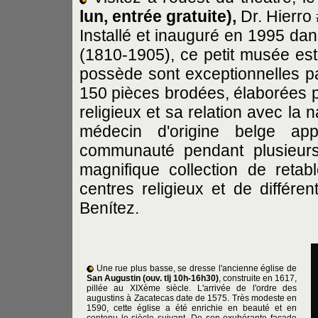
lun, entrée gratuite),
Dr. Hierr
Installé et inauguré en 1995 da
(1810-1905), ce petit musée est 
possède sont exceptionnelles 
150 pièces brodées, élaborées p
religieux et sa relation avec la n
médecin d'origine belge ap
communauté pendant plusieur
magnifique collection de retabl
centres religieux et de différ
Benítez.
Une rue plus basse, se dresse l'ancienne église de
San Augustin
(ouv. tlj 10h-16h30)
, construite en 1617,
pillée au XIXème siècle. L'arrivée de l'ordre des
augustins à Zacatecas date de 1575. Très modeste en
1590, cette église a été enrichie en beauté et en