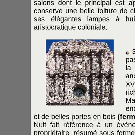
salons dont le principal est a
conserve une belle toiture de 
ses élégantes lampes à huil
aristocratique coloniale.
S
pa
la
an
XVI
ri
Ma
en
et de belles portes en bois
(ferm
Nuit fait référence à un évén
propriétaire, résumé sous forme 