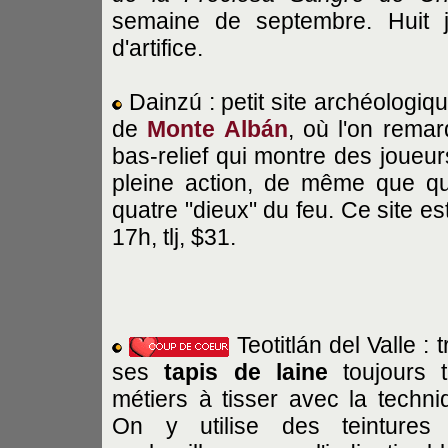
semaine de septembre. Huit j
d'artifice.
Dainzú : petit site archéologi
de
Monte Albán
, où l'on remar
bas-relief qui montre des joueur
pleine action, de même que qu
quatre "dieux" du feu. Ce site es
17h, tlj, $31.
Teotitlán del Valle : 
ses
tapis
de laine
toujours t
métiers à tisser avec la techni
On y utilise des teintures n