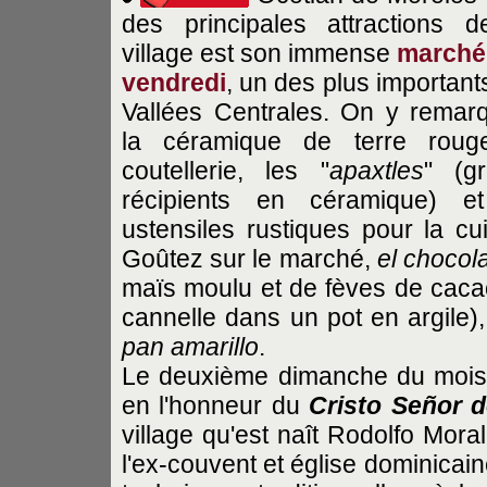
des principales attractions 
village est son immense
marché
vendredi
, un des plus important
Vallées Centrales. On y remar
la céramique de terre roug
coutellerie, les "
apaxtles
" (g
récipients en céramique) e
ustensiles rustiques pour la cui
Goûtez sur le marché,
el chocola
maïs moulu et de fèves de caca
cannelle dans un pot en argile),
pan amarillo
.
Le deuxième dimanche du mois d
en l'honneur du
Cristo Señor d
village qu'est naît Rodolfo Mora
l'ex-couvent et église dominicaine