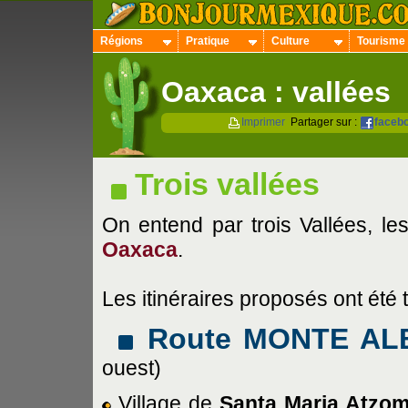
Régions
Pratique
Culture
Tourisme
Oaxaca : vallées
Imprimer
Partager sur :
faceb
Trois vallées
On entend par trois Vallées, les
Oaxaca
.
Les itinéraires proposés ont été t
Route MONTE AL
ouest)
Village de
Santa Maria Atzo