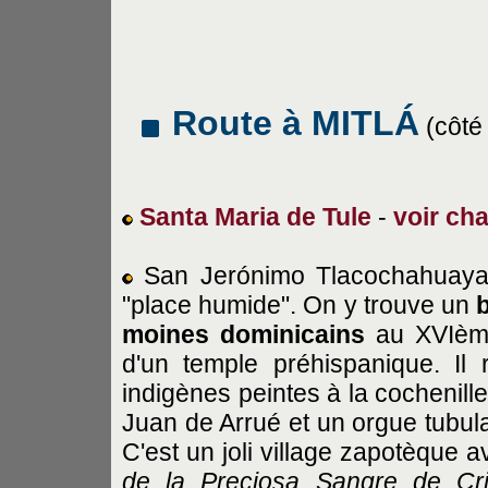
Route à MITLÁ
(côté 
Santa Maria de Tule
-
voir ch
San Jerónimo Tlacochahuaya 
"place humide". On y trouve un
b
moines dominicains
au XVIème
d'un temple préhispanique. Il
indigènes peintes à la cochenill
Juan de Arrué et un orgue tubul
C'est un joli village zapotèque 
de la Preciosa Sangre de Cri