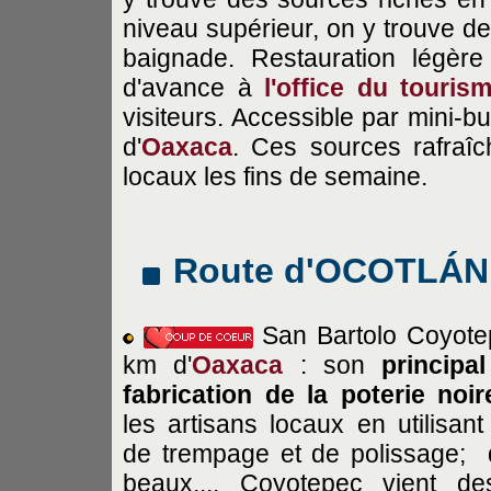
niveau supérieur, on y trouve d
baignade. Restauration légèr
d'avance à
l'office du touri
visiteurs. Accessible par mini-b
d'
Oaxaca
. Ces sources rafraîc
locaux les fins de semaine.
Route d'OCOTLÁN
San Bartolo Coyotep
km d'
Oaxaca
: son
principal
fabrication de la poterie noir
les artisans locaux en utilisan
de trempage et de polissage; d
beaux.... Coyotepec vient de