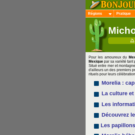
Régions
Pratique
Micho
Pour les amoureux du
Mex
Mexique
par sa variété tant
Situé entre mer et montagne,
d'ailleurs un des premiers p
rituels pour leurs célébrati
Morelia : cap
La culture et
Les informat
Découvrez les
Les papillon