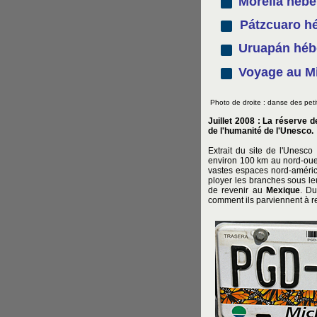
Morelia héb
Pátzcuaro h
Uruapán héb
Voyage au M
Photo de droite : danse des peti
Juillet 2008 : La réserve 
de l'humanité de l'Unesco.
Extrait du site de l'Unesco :
environ 100 km au nord-ou
vastes espaces nord-américa
ployer les branches sous le
de revenir au
Mexique
. Du
comment ils parviennent à re