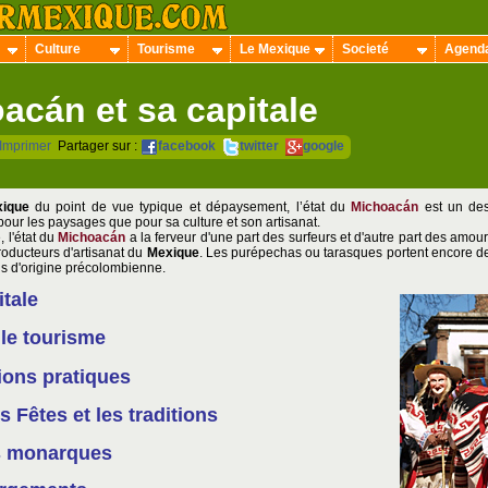
Culture
Tourisme
Le Mexique
Societé
Agend
acán et sa capitale
Imprimer
Partager sur :
facebook
twitter
google
ique
du point de vue typique et dépaysement, l’état du
Michoacán
est un des
 pour les paysages que pour sa culture et son artisanat.
 l'état du
Michoacán
a la ferveur d'une part des surfeurs et d'autre part des amoureu
roducteurs d'artisanat du
Mexique
. Les purépechas ou tarasques portent encore 
ons d'origine précolombienne.
itale
 le tourisme
ions pratiques
 Fêtes et les traditions
s monarques