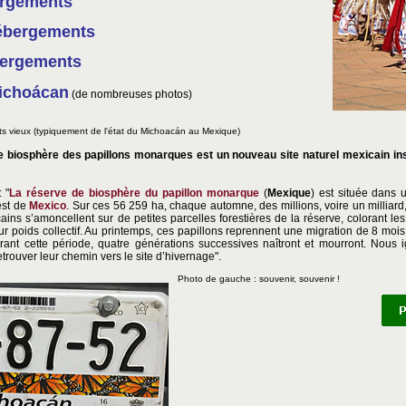
ergements
ébergements
ergements
ichoácan
(de nombreuses photos)
ts vieux (typiquement de l'état du Michoacán au Mexique)
de biosphère des papillons monarques est un nouveau site naturel mexicain in
 "
La réserve de biosphère du papillon monarque
(
Mexique
) est située dans
est de
Mexico
. Sur ces 56 259 ha, chaque automne, des millions, voire un milliard
ins s’amoncellent sur de petites parcelles forestières de la réserve, colorant les
ur poids collectif. Au printemps, ces papillons reprennent une migration de 8 mois
rant cette période, quatre générations successives naîtront et mourront. Nous 
trouver leur chemin vers le site d’hivernage".
Photo de gauche : souvenir, souvenir !