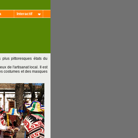
a
Interactif
 plus pittoresques états du
x de l'artisanat local. Il est
des costumes et des masques