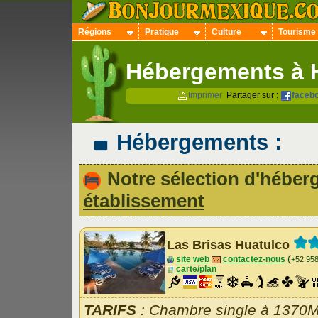
Régions
Pratique
Culture
Tourisme
Hébergements à 
Imprimer
Partager sur :
faceb
Hébergements
:
Notre sélection d'hébe
établissement
Las Brisas Huatulco
(
site web
contactez-nous
+52 95
carte/plan
TARIFS
: Chambre single à 1370