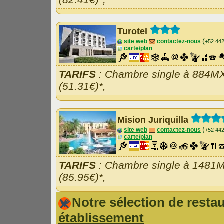
Turotel
(
site web
contactez-nous
+52 44
carte/plan
TARIFS
: Chambre single à 884M
(51.31€)*,
Mision Juriquilla
(
site web
contactez-nous
+52 44
carte/plan
TARIFS
: Chambre single à 1481
(85.95€)*,
Notre sélection de rest
établissement