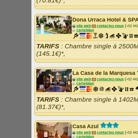
(70.81€)*,
Dona Urraca Hotel & SP
(
site web
contactez-nous
+52 44
carte/plan
TARIFS
: Chambre single à 2500
(145.1€)*,
La Casa de la Marquesa
(
site web
contactez-nous
+52 44
carte/plan
TARIFS
: Chambre single à 1402
(81.37€)*,
Casa Azul
(
site web
contactez-nous
+52 44
carte/plan