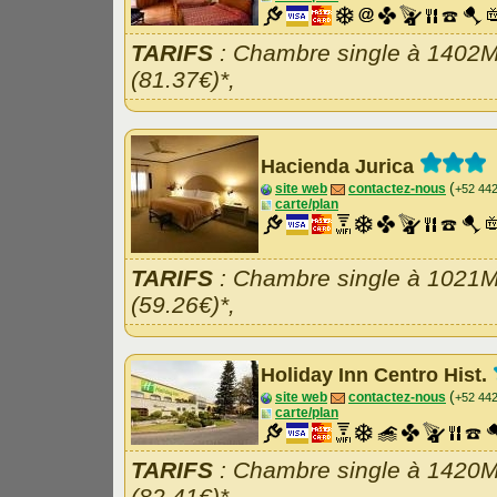
TARIFS
: Chambre single à 1402
(81.37€)*,
Hacienda Jurica
(
site web
contactez-nous
+52 44
carte/plan
TARIFS
: Chambre single à 1021
(59.26€)*,
Holiday Inn Centro Hist.
(
site web
contactez-nous
+52 44
carte/plan
TARIFS
: Chambre single à 1420
(82.41€)*,