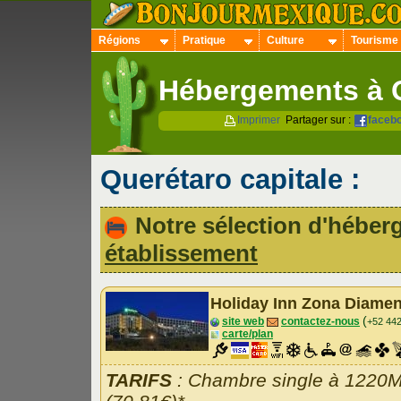
Régions
Pratique
Culture
Tourisme
Hébergements à 
Imprimer
Partager sur :
faceb
Querétaro capitale :
Notre sélection d'hébe
établissement
Holiday Inn Zona Diame
(
site web
contactez-nous
+52 44
carte/plan
TARIFS
: Chambre single à 1220