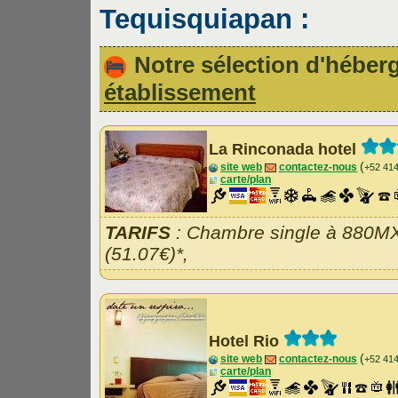
Tequisquiapan :
Notre sélection d'hébe
établissement
La Rinconada hotel
(
site web
contactez-nous
+52 41
carte/plan
TARIFS
: Chambre single à 880M
(51.07€)*,
Hotel Rio
(
site web
contactez-nous
+52 41
carte/plan