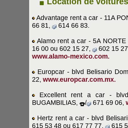
Location de voiture
Advantage rent a car - 11A P
66 81,
614 66 83.
Alamo rent a car - 5A NORTE
16 00 ou 602 15 27,
602 15 27
www.alamo-mexico.com.
Europcar - blvd Belisario D
22,
www.europcar.com.mx.
Excellent rent a car - blv
BUGAMBILIAS,
/
671 69 06,
Hertz rent a car - blvd Beli
615 53 48 ou 617 77 77,
615 5