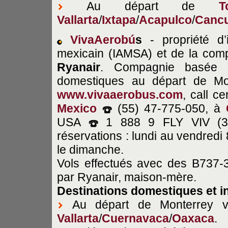
Au départ de
T
Vallarta
/
Ixtapa
/
Acapulco
/
Canc
VivaAerobú
s
- propriété d’i
mexicain (IAMSA) et de la com
Ryanair
. Compagnie basée à
domestiques au départ de Mon
www.vivaaerobus.com
, call
ce
Mexico
(55) 47-775-050, à
USA
1 888 9 FLY VIV (359
réservations : lundi au vendredi
le dimanche.
Vols effectués avec des B737-3
par Ryanair, maison-mère.
Destinations domestiques et i
Au départ de Monterrey 
Vallarta
/
Cuernavaca
/
Oaxaca
.