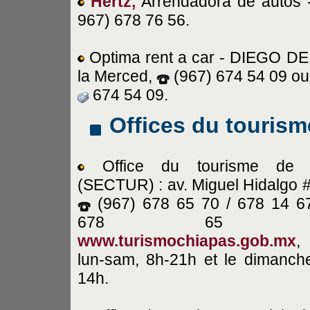
Hertz,
Arrendadora de autos -
967) 678 76 56.
Optima rent a car - DIEGO D
la Merced,
(967) 674 54 09 ou
674 54 09.
Offices du tourism
Office du tourisme de l'
(SECTUR) : av. Miguel Hidalgo #
(967) 678 65 70 / 678 14 6
678 65 7
www.turismochiapas.gob.mx
,
lun-sam, 8h-21h et le dimanch
14h.