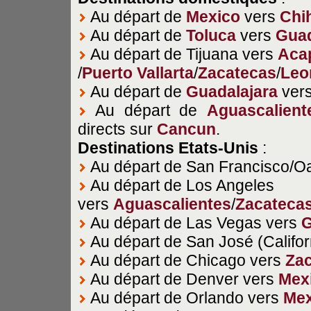
Au départ de
Mexico
vers
Chi
Au départ de
Toluca
vers
Guad
Au départ de Tijuana vers
Aca
/
Puerto Vallarta
/
Zacatecas
/
Leo
Au départ de
Guadalajara
ver
Au départ de
Aguascalient
directs sur
Cancun
.
Destinations Etats-Unis
:
Au départ de San Francisco/O
Au départ de Los Angeles
vers
Aguascalientes
/
Zacateca
Au départ de Las Vegas vers
G
Au départ de San José (Califor
Au départ de Chicago vers
Za
Au départ de Denver vers
Mex
Au départ de Orlando vers
Mex