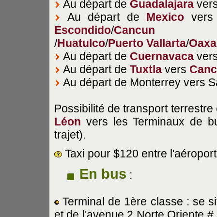
Au départ de
Guadalajara
ver
Au départ de
Mexico
ver
Escondido
/
Cancun
/
Huatulco
/
Puerto Vallarta
/
Oaxa
Au départ de
Cuernavaca
ver
Au départ de
Tuxtla
vers
Canc
Au départ de Monterrey vers S
Possibilité de transport terrestr
Léon
vers les Terminaux de bu
trajet).
Taxi pour $120 entre l'aéroport e
En bus
:
Terminal de 1ère classe : se si
et de l'avenue 2 Norte Oriente 