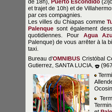
de 18h),
Puerto Escondido
(2/j
et trajet de 10h) et de Villahermo
par ces compagnies.
Les villes du Chiapas comme
T
Palenque
sont également dess
quotidiennes. Pour
Agua Azu
Palenque) de vous arrêter à la b
taxi.
Bureau d'
OMNIBUS
Cristóbal C
Gutierrez, SANTA LUCIA,
(967
Termi
Allen
Ocosin
Termi
Termin
et
Pal