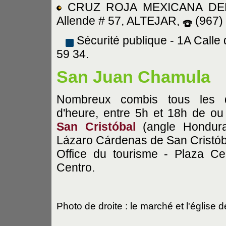
CRUZ ROJA MEXICANA DELE
Allende # 57, ALTEJAR,
(967) 
Sécurité publique - 1A Call
59 34.
San Juan Chamula
Nombreux combis tous les q
d'heure, entre 5h et 18h de ou
San Cristóbal
(angle Hondura
Lázaro Cárdenas de San Cristób
Office du tourisme - Plaza Cen
Centro.
Photo de droite : le marché et l'église