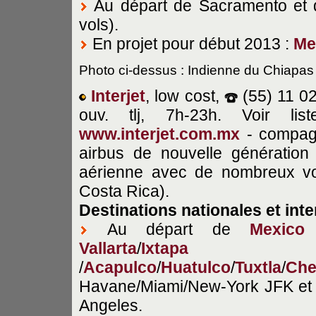
Au départ de Sacramento et
vols).
En projet pour début 2013 :
Me
Photo ci-dessus : Indienne du Chiapas
Interjet
, low cost,
(55) 11 0
ouv. tlj, 7h-23h. Voir l
www.interjet.com.mx
- compag
airbus de nouvelle génératio
aérienne avec de nombreux vol
Costa Rica).
Destinations
nationales et int
Au départ de
Mexico
Vallarta
/
Ixtapa
/
Acapulco
/
Huatulco
/
Tuxtla
/
Che
Havane/Miami/New-York JFK et 
Angeles.