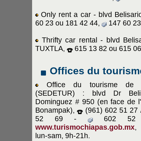
Only rent a car - blvd Belis
60 23 ou 181 42 44,
147 60 23
Thrifty car rental - blvd Be
TUXTLA,
615 13 82 ou 615 06
Offices du tourism
Office du tourisme de l'
(SEDETUR) : blvd
Dr Beli
Dominguez
# 950 (en face de l'
Bonampak),
(961) 602 51 27 
52 69 -
602 52 
www.turismochiapas.gob.mx
,
lun-sam, 9h-21h.