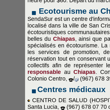
heure pour $60. Départ du marché
Ecotourisme au C
SendaSur est un centre d'informa
localisé dans la ville de San Cris
écotouristiques communautaires s
belles du
Chiapas
, ainsi que 
spécialisés en écotourisme. La 
les services de promotion, de
réservation tout en conservant
collectifs afin de représenter 
responsable
au
Chiapas
. Con
Colonio Centro,
/
(967) 678 3
Centres médicaux
CENTRO DE SALUD (HOSPITAL
Santa Lucia,
(967) 678 07 70 