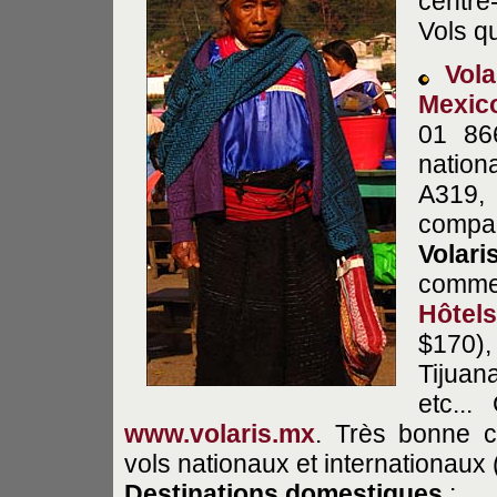
centre
Vols q
Vola
Mexic
01 86
nation
A319,
compa
Volari
com
Hôtel
$170)
Tijuan
etc...
www.volaris.mx
. Très bonne 
vols nationaux et internationaux
Destinations
domestiques
: