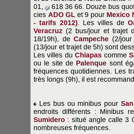
01,
618 36 66. Douze bus quot
cies
ADO GL
et 9 pour
Mexico N
- tarifs 2012)
. Les villes de
O
Veracruz
(2 bus/jour et trajet
18/19h), de
Campeche
(2/jour
(13/jour et trajet de 5h) sont d
Les villes du
Chiapas
comme
S
ou le site de
Palenque
sont ég
fréquences quotidiennes. Les tr
très longs (9h), il est recommandé
Les bus ou minibus pour
San
endroits différents : Minibus r
Sumidero
: situé angle calle 3 
nombreuses fréquences.