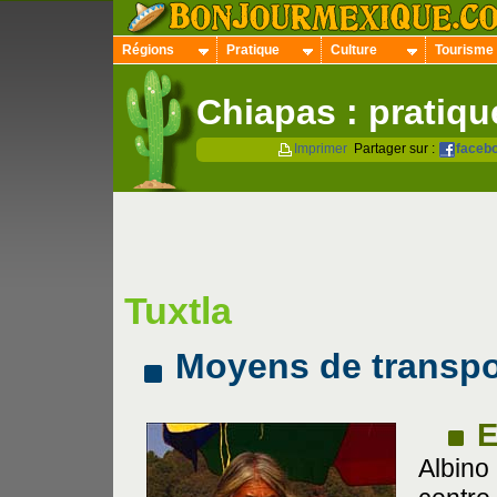
Régions
Pratique
Culture
Tourisme
Chiapas : pratiqu
Imprimer
Partager sur :
faceb
Tuxtla
Moyens de transpo
E
Albin