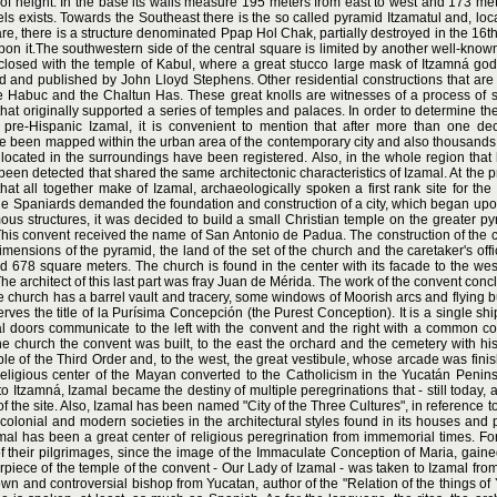
 of height. In the base its walls measure 195 meters from east to west and 173 me
els exists. Towards the Southeast there is the so called pyramid Itzamatul and, loca
e, there is a structure denominated Ppap Hol Chak, partially destroyed in the 16t
on it.The southwestern side of the central square is limited by another well-know
 closed with the temple of Kabul, where a great stucco large mask of Itzamná go
and published by John Lloyd Stephens. Other residential constructions that are s
e Habuc and the Chaltun Has. These great knolls are witnesses of a process of su
hat originally supported a series of temples and palaces. In order to determine the 
f pre-Hispanic Izamal, it is convenient to mention that after more than one d
e been mapped within the urban area of the contemporary city and also thousands of
ocated in the surroundings have been registered. Also, in the whole region that 
een detected that shared the same architectonic characteristics of Izamal. At the prese
that all together make of Izamal, archaeologically spoken a first rank site for the 
the Spaniards demanded the foundation and construction of a city, which began upo
ous structures, it was decided to build a small Christian temple on the greater p
This convent received the name of San Antonio de Padua. The construction of the 
ensions of the pyramid, the land of the set of the church and the caretaker's off
d 678 square meters. The church is found in the center with its facade to the wes
The architect of this last part was fray Juan de Mérida. The work of the convent co
he church has a barrel vault and tracery, some windows of Moorish arcs and flying bu
serves the title of la Purísima Concepción (the Purest Conception). It is a single shi
ral doors communicate to the left with the convent and the right with a common c
the church the convent was built, to the east the orchard and the cemetery with his
mple of the Third Order and, to the west, the great vestibule, whose arcade was fini
eligious center of the Mayan converted to the Catholicism in the Yucatán Peninsu
Itzamná, Izamal became the destiny of multiple peregrinations that - still today, ar
of the site. Also, Izamal has been named "City of the Three Cultures", in reference to
colonial and modern societies in the architectural styles found in its houses and
Izamal has been a great center of religious peregrination from immemorial times. F
f their pilgrimages, since the image of the Immaculate Conception of Maria, gaine
arpiece of the temple of the convent - Our Lady of Izamal - was taken to Izamal fr
n and controversial bishop from Yucatan, author of the "Relation of the things of 