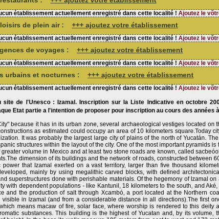
e restaurants :
+++ ajoutez votre établissement
cun établissement actuellement enregistré dans cette localité !
Ajoutez le vôtr
loisirs de plein air :
+++ ajoutez votre établissement
cun établissement actuellement enregistré dans cette localité !
Ajoutez le vôtr
'agences de voyages :
+++ ajoutez votre établissement
cun établissement actuellement enregistré dans cette localité !
Ajoutez le vôtr
irs urbains et nocturnes :
+++ ajoutez votre établissement
cun établissement actuellement enregistré dans cette localité !
Ajoutez le vôtr
 site de l'Unesco : Izamal. Inscription sur la Liste Indicative en octobre 200
que Etat partie a l'intention de proposer pour inscription au cours des années à
ity" because it has in its urban zone, several archaeological vestiges located on t
constructions as estimated could occupy an area of 10 kilometers square.Today ci
lization. It was probably the largest large city of plains of the north of Yucatán. T
nic structures within the layout of the city. One of the most important pyramids is 
of greater volume in Mexico and at least two stone roads are known, called sacbeó
nts.The dimension of its buildings and the network of roads, constructed between 
 power that Izamal exerted on a vast territory, larger than five thousand kilome
eveloped, mainly by using megalithic carved blocks, with defined architectonical
and superstructures done with perishable materials. Of the hegemony of Izamal on
ity with dependent populations - like Kantunil, 18 kilometers to the south, and Aké
 and the production of salt through Xcambó, a port located at the Northern coas
l visible in Izamal (and from a considerable distance in all directions).The first o
which means macaw of fire, solar face, where worship is rendered to this deity as
aromatic substances. This building is the highest of Yucatan and, by its volume, t