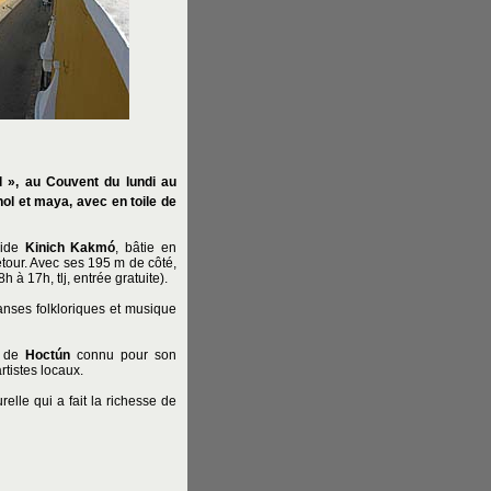
 », au Couvent du lundi au
l et maya, avec en toile de
mide
Kinich Kakmó
, bâtie en
étour. Avec ses 195 m de côté,
h à 17h, tlj, entrée gratuite).
anses folkloriques et musique
ge de
Hoctún
connu pour son
rtistes locaux.
urelle qui a fait la richesse de