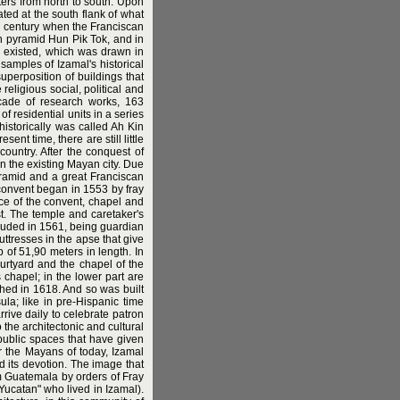
ters from north to south. Upon
ted at the south flank of what
h century when the Franciscan
n pyramid Hun Pik Tok, and in
d existed, which was drawn in
amples of Izamal's historical
perposition of buildings that
religious social, political and
ecade of research works, 163
 residential units in a series
historically was called Ah Kin
nt time, there are still little
country. After the conquest of
n the existing Mayan city. Due
yramid and a great Franciscan
convent began in 1553 by fray
ice of the convent, chapel and
t. The temple and caretaker's
ncluded in 1561, being guardian
ttresses in the apse that give
p of 51,90 meters in length. In
ourtyard and the chapel of the
 chapel; in the lower part are
shed in 1618. And so was built
la; like in pre-Hispanic time
rive daily to celebrate patron
 the architectonic and cultural
 public spaces that have given
or the Mayans of today, Izamal
d its devotion. The image that
om Guatemala by orders of Fray
Yucatan" who lived in Izamal).