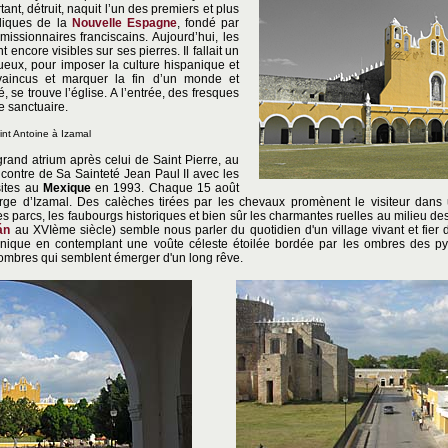
nt, détruit, naquit l’un des premiers et plus
oliques de la
Nouvelle Espagne
, fondé par
issionnaires franciscains. Aujourd’hui, les
 encore visibles sur ses pierres. Il fallait un
eux, pour imposer la culture hispanique et
 vaincus et marquer la fin d’un monde et
, se trouve l’église. A l’entrée, des fresques
e sanctuaire.
int Antoine à Izamal
rand atrium après celui de Saint Pierre, au
encontre de Sa Sainteté Jean Paul II avec les
sites au
Mexique
en 1993. Chaque 15 août
ierge d’Izamal. Des calèches tirées par les chevaux promènent le visiteur dans
es parcs, les faubourgs historiques et bien sûr les charmantes ruelles au milieu 
án
au XVIème siècle) semble nous parler du quotidien d'un village vivant et fier d
unique en contemplant une voûte céleste étoilée bordée par les ombres des py
 ombres qui semblent émerger d'un long rêve.