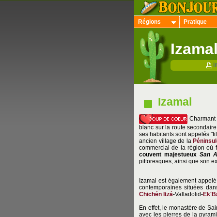
Régions
Pratique
Izamal
I
Izamal
Charmant v
blanc sur la route secondair
ses habitants sont appelés "fil
ancien village de la
Péninsul
commercial de la région où f
couvent majestueux
San A
pittoresques, ainsi que son ex
Izamal est également appelé 
contemporaines situées dan
Chichén Itzá
-Valladolid-
Ek'B
En effet, le monastère de Sai
avec les pierres de la pyra