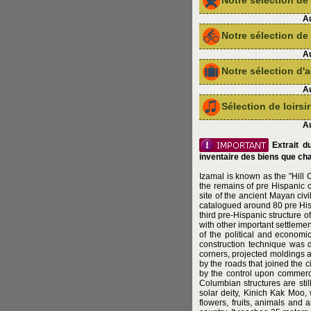
Notre sélection d
Au
Notre sélection de 
Au
Notre sélection d
Au
Sélection de loirs
Au
Extrait du
inventaire des biens que cha
Izamal is known as the "Hill C
the remains of pre Hispanic 
site of the ancient Mayan civi
catalogued around 80 pre Hispa
third pre-Hispanic structure 
with other important settleme
of the political and economic
construction technique was d
corners, projected moldings 
by the roads that joined the c
by the control upon commerce
Columbian structures are stil
solar deity, Kinich Kak Moo, 
flowers, fruits, animals and 