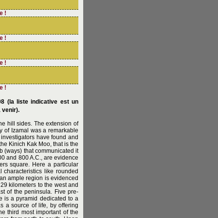
e !
e !
e !
e !
8 (la liste indicative est un
 venir).
he hill sides. The extension of
ty of Izamal was a remarkable
he investigators have found and
the Kinich Kak Moo, that is the
ob (ways) that communicated it
600 and 800 A.C., are evidence
ters square. Here a particular
 characteristics like rounded
 an ample region is evidenced
, 29 kilometers to the west and
t of the peninsula. Five pre-
ne is a pyramid dedicated to a
 a source of life, by offering
he third most important of the