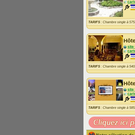
cart
TARIFS
: Chambre single à 57
Hôte
site
cart
TARIFS
: Chambre single à 54
Hôte
site
cart
TARIFS
: Chambre single à 58