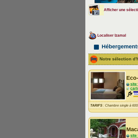
Afficher une sélect
Localiser Izamal
Hébergemen
Notre sélection 
Eco-
site
cart
TARIFS
: Chambre single à 60
Mac
site