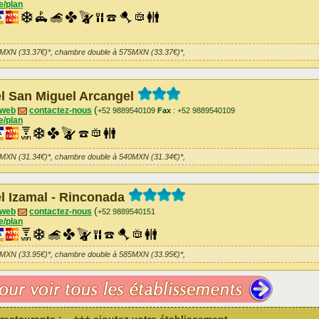
e/plan
5MXN (33.37€)*, chambre double à 575MXN (33.37€)*,
l San Miguel Arcangel
(
 web
contactez-nous
+52 9889540109
Fax
: +52 9889540109
e/plan
0MXN (31.34€)*, chambre double à 540MXN (31.34€)*,
l Izamal - Rinconada
(
 web
contactez-nous
+52 9889540151
e/plan
5MXN (33.95€)*, chambre double à 585MXN (33.95€)*,