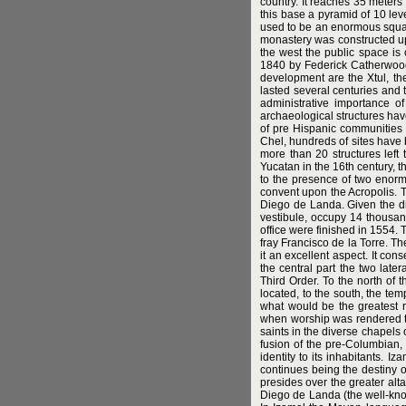
country. It reaches 35 meters
this base a pyramid of 10 lev
used to be an enormous squar
monastery was constructed up
the west the public space is
1840 by Federick Catherwood 
development are the Xtul, th
lasted several centuries and t
administrative importance o
archaeological structures hav
of pre Hispanic communities l
Chel, hundreds of sites have b
more than 20 structures left 
Yucatan in the 16th century, 
to the presence of two enorm
convent upon the Acropolis. 
Diego de Landa. Given the dim
vestibule, occupy 14 thousan
office were finished in 1554. 
fray Francisco de la Torre. T
it an excellent aspect. It con
the central part the two late
Third Order. To the north of 
located, to the south, the te
what would be the greatest r
when worship was rendered to 
saints in the diverse chapels 
fusion of the pre-Columbian, 
identity to its inhabitants. 
continues being the destiny o
presides over the greater alt
Diego de Landa (the well-know