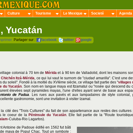
Culture
Tourisme
Le Mexique
Societé
Agenda
, Yucatán
mprimer
Partager sur :
facebook
twitter
google
illage colonial à 70 km de
Mérida
et à 90 km de Valladolid, dont les maisons son
e
Chichén Itzá
-
Mérida
, ce qui lui vaut le surnom de "
ciudad amarilla
". C'est une d
s du soleil". Fondé à la moitié du XVIème siècle, ce village fait partie des "
villages
e du Yucatán
. Son nom en langue maya est Itzamatul ou "rosée qui descend du cie
urent élevées sept pyramides mayas, l'une d'elles ayant servi de base aux espa
ntonio de Padua
. Les rues aux pavés et aux lampadaires de style colonial, p
cellente gastronomie, sont une invitation à visiter Izamal.
la cité des "Trois Cultures" du fait de son appartenance aux restes des cultures 
s le coeur de la
Péninsule du Yucatán
. Elle fait partie de la "Route touristique
alam
-Culuba-Rio Lagartos).
nt Antoine de Padoue édifié en 1562 fut bâti
mide maya de Popul Chac. Tout un symbole :