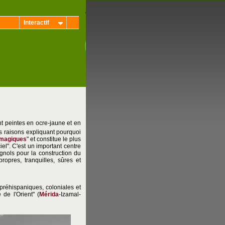
Interactif
t peintes en ocre-jaune et en
es raisons expliquant pourquoi
 magiques
" et constitue le plus
l". C'est un important centre
gnols pour la construction du
ropres, tranquilles, sûres et
préhispaniques, coloniales et
 de l'Orient" (
Mérida
-Izamal-