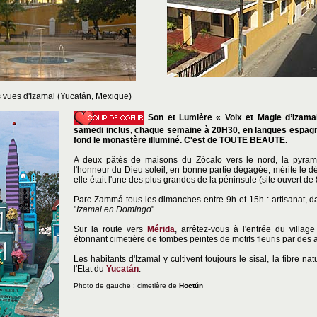
s vues d'Izamal (Yucatán, Mexique)
Son et Lumière « Voix et Magie d’Izamal
samedi inclus, chaque semaine à 20H30, en langues espagno
fond le monastère illuminé. C'est de TOUTE BEAUTE.
A deux pâtés de maisons du Zócalo vers le nord, la pyra
l'honneur du Dieu soleil, en bonne partie dégagée, mérite le d
elle était l'une des plus grandes de la péninsule (site ouvert de 8
Parc Zammá tous les dimanches entre 9h et 15h : artisanat, d
"
Izamal en Domingo
".
Sur la route vers
Mérida
, arrêtez-vous à l'entrée du villa
étonnant cimetière de tombes peintes de motifs fleuris par des a
Les habitants d'Izamal y cultivent toujours le sisal, la fibre nat
l'Etat du
Yucatán
.
Photo de gauche : cimetière de
Hoctún