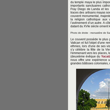
du temple maya le plus importa
importants sanctuaires cath
Fray Diego de Landa et les m
traces des artisans mayas sont
couvent monumental, majestu
la religion catholique aux
l’avènement d’un autre. A côté
datant du XVIe siècle ornent l
Photo de droite : monastère de Sa
Le couvent possède le plus g
Vatican et fut l'objet d'une r
ethnies, lors d'une de ses vi
s’y célèbre la fête de la V
l'emmenant vers les places, l
(deuxième évêque du
Yucat
nous offre une expérience 
grandes bâtisses coloniales,