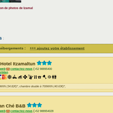
ion de photos de Izamal
ts
:
d'hébergements :
+++ ajoutez votre établissement
Hotel Itzamaltun
(
 web
contactez-nous
+52 98895400
e/plan
0MXN (34.82€)*, chambre double à 700MXN (40.63€)*,
an Ché B&B
(
 web
contactez-nous
+52 988954028