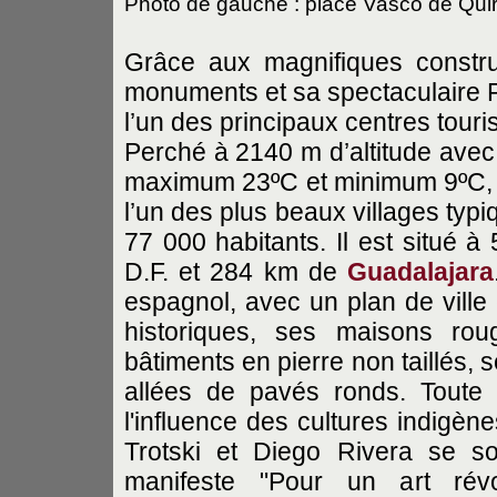
Photo de gauche : place Vasco de Qui
Grâce aux magnifiques construc
monuments et sa spectaculaire P
l’un des principaux centres touri
Perché à 2140 m d’altitude avec 
maximum 23ºC et minimum 9ºC, Pá
l’un des plus beaux villages typ
77 000 habitants. Il est situé 
D.F. et 284 km de
Guadalajara
espagnol, avec un plan de ville
historiques, ses maisons rou
bâtiments en pierre non taillés,
allées de pavés ronds. Toute 
l'influence des cultures indigèn
Trotski et Diego Rivera se s
manifeste "Pour un art révol