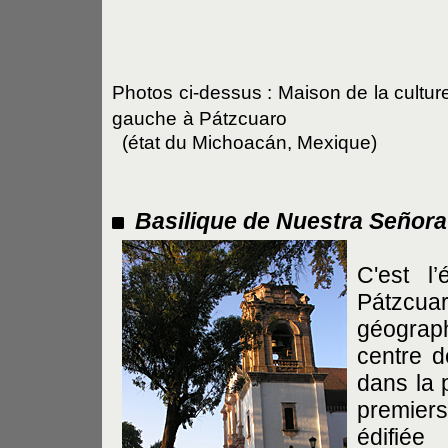
Photos ci-dessus : Maison de la cultu
gauche
à Pátzcuaro
(état du Michoacán, Mexique)
Basilique de Nuestra Señora
C'est l’
Pátzcuar
géograp
centre d
dans la 
premiers
édifié