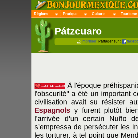
Régions
Pratique
Culture
Tourisme
Pátzcuaro
Imprimer
Partager sur :
faceb
À l'époque préhispan
l'obscurité" a été un important
civilisation avait su résister 
Espagnols
y furent plutôt bie
l’arrivée d’un certain Nuño 
s’empressa de persécuter les In
les torturer, à tel point que Men