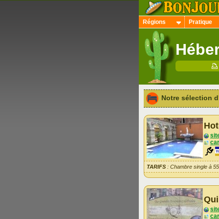
Régions
Pratique
Héber
Notre sélection
Hot
sit
car
TARIFS
: Chambre single à 5
Qui
sit
car