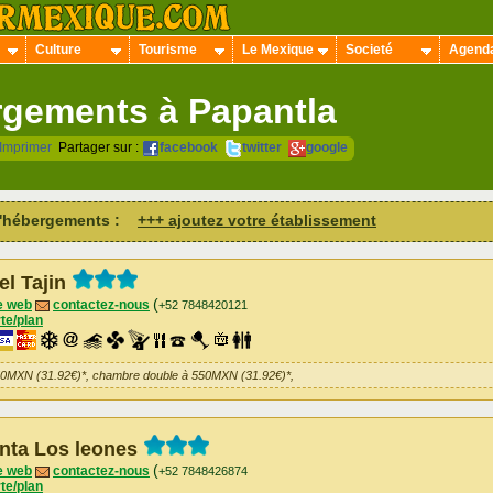
Culture
Tourisme
Le Mexique
Societé
Agend
gements à Papantla
Imprimer
Partager sur :
facebook
twitter
google
 d'hébergements :
+++ ajoutez votre établissement
el Tajin
(
e web
contactez-nous
+52 7848420121
te/plan
50MXN (31.92€)*, chambre double à 550MXN (31.92€)*,
nta Los leones
(
e web
contactez-nous
+52 7848426874
te/plan