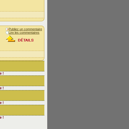
Publiez un commentaire
Lire les commentaires
e !
e !
e !
e !