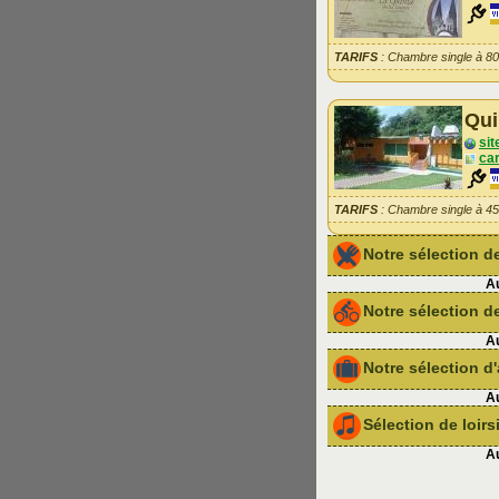
TARIFS
: Chambre single à 8
Qui
sit
car
TARIFS
: Chambre single à 4
Notre sélection 
Au
Notre sélection de
Au
Notre sélection 
Au
Sélection de loir
Au