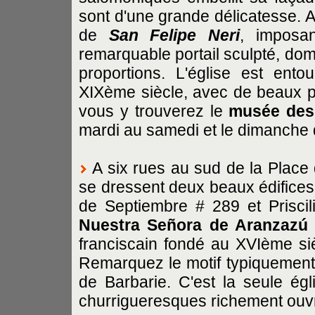
sont d'une grande délicatesse. A 
de
San Felipe Neri
, imposa
remarquable portail sculpté, dom
proportions. L'église est en
XIXème siècle, avec de beaux pat
vous y trouverez le
musée des 
mardi au samedi et le dimanche d
A six rues au sud de la Place
se dressent deux beaux édifices 
de Septiembre # 289 et Priscil
Nuestra Señora de Aranzazú
franciscain fondé au XVIème siè
Remarquez le motif typiquement m
de Barbarie. C'est la seule ég
churrigueresques richement ouvra