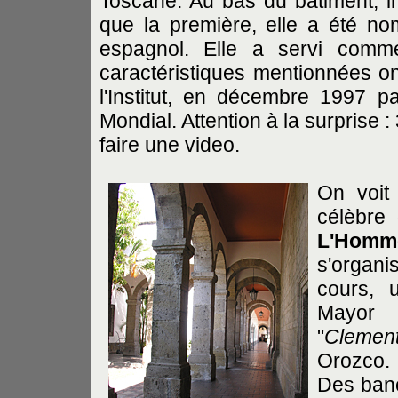
Toscane. Au bas du bâtiment, i
que la première, elle a été no
espagnol. Elle a servi comme
caractéristiques mentionnées ont
l'Institut, en décembre 1997 p
Mondial. Attention à la surprise
faire une video.
On voit
célèbre
L'Homme
s'organis
cours, 
Mayor
"
Clement
Orozco.
Des banc