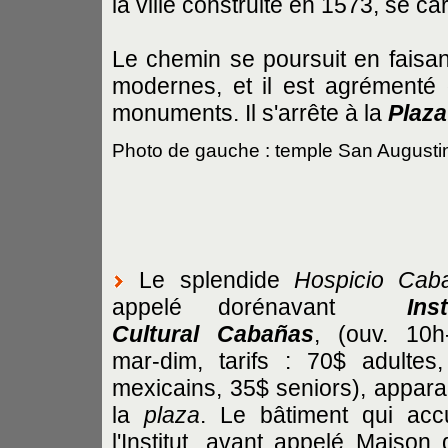
la ville construite en 1573, se ca
Le chemin se poursuit en faisant
modernes, et il est agrémenté 
monuments. Il s'arrête à la
Plaza
Photo de gauche : temple San August
Le splendide
Hospicio Cab
appelé dorénavant
Insti
Cultural Cabañas
, (ouv. 10h
mar-dim, tarifs : 70$ adultes
mexicains, 35$ seniors), apparai
la
plaza
. Le bâtiment qui accu
l'Institut, avant appelé Maison 