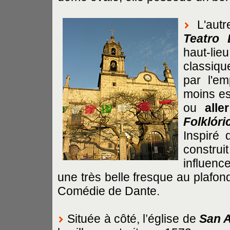
L'autr
Teatro 
haut-li
classiqu
par l'em
moins ess
ou
all
Folklóri
Inspiré 
constru
influenc
une très belle fresque au plafond
Comédie de Dante.
Située à côté, l’église de
San 