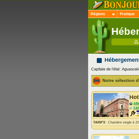
Régions
Pratique
Héber
Hébergemen
Capitale de l'état : Aguascali
Notre sélection
Hot
sit
car
TARIFS
: Chambre single à 1