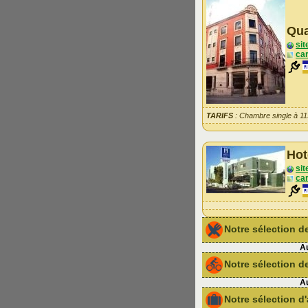
Qua
sit
car
TARIFS
: Chambre single à 1
Hot
sit
car
Notre sélection 
Au
Notre sélection de
Au
Notre sélection 