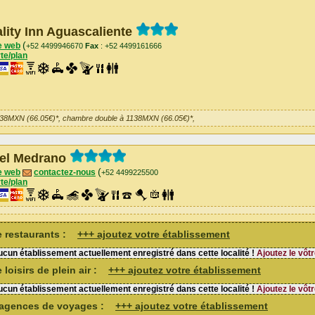
lity Inn Aguascaliente
(
e web
+52 4499946670
Fax
: +52 4499161666
te/plan
138MXN (66.05€)*, chambre double à 1138MXN (66.05€)*,
el Medrano
(
e web
contactez-nous
+52 4499225500
te/plan
de restaurants :
+++ ajoutez votre établissement
cun établissement actuellement enregistré dans cette localité !
Ajoutez le vôtr
 loisirs de plein air :
+++ ajoutez votre établissement
cun établissement actuellement enregistré dans cette localité !
Ajoutez le vôtr
d'agences de voyages :
+++ ajoutez votre établissement