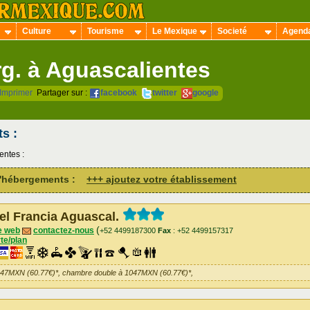
Culture
Tourisme
Le Mexique
Societé
Agend
g. à Aguascalientes
Imprimer
Partager sur :
facebook
twitter
google
ts
:
entes :
 d'hébergements :
+++ ajoutez votre établissement
el Francia Aguascal.
(
e web
contactez-nous
+52 4499187300
Fax
: +52 4499157317
te/plan
047MXN (60.77€)*, chambre double à 1047MXN (60.77€)*,