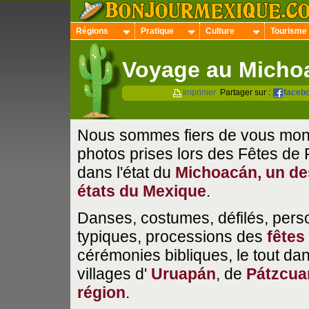
Régions
Pratique
Culture
Tourisme
Voyage au Micho
Imprimer
Partager sur :
faceb
Nous sommes fiers de vous mont
photos prises lors des Fêtes de
dans l'état du
Michoacán, un de
états du Mexique
.
Danses, costumes, défilés, per
typiques, processions des
fêtes
cérémonies bibliques, le tout dan
villages d'
Uruapán
, de
Pátzcua
région
.