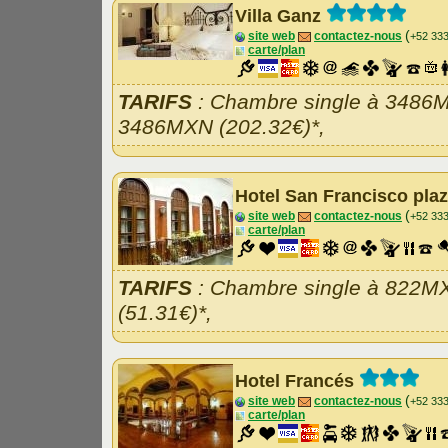
Villa Ganz
(
site web
contactez-nous
+52 33
carte/plan
TARIFS
: Chambre single à 3486M
3486MXN (202.32€)*,
Hotel San Francisco pla
(
site web
contactez-nous
+52 33
carte/plan
TARIFS
: Chambre single à 822M
(51.31€)*,
Hotel Francés
(
site web
contactez-nous
+52 33
carte/plan