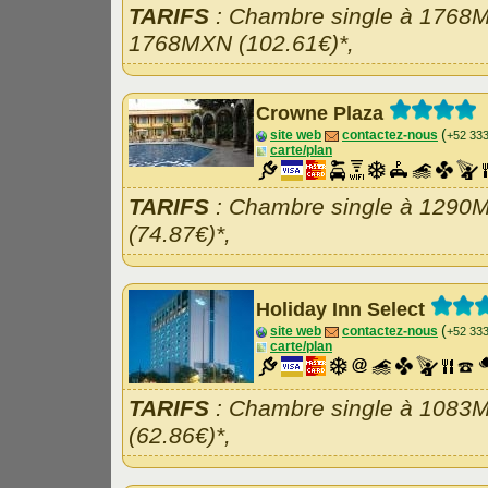
TARIFS
: Chambre single à 1768M
1768MXN (102.61€)*,
Crowne Plaza
(
site web
contactez-nous
+52 33
carte/plan
TARIFS
: Chambre single à 1290
(74.87€)*,
Holiday Inn Select
(
site web
contactez-nous
+52 33
carte/plan
TARIFS
: Chambre single à 1083
(62.86€)*,