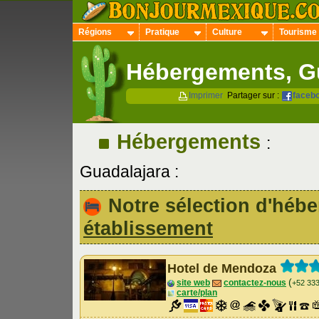
Régions
Pratique
Culture
Tourisme
Hébergements, G
Imprimer
Partager sur :
faceb
Hébergements
:
Guadalajara :
Notre sélection d'hé
établissement
Hotel de Mendoza
(
site web
contactez-nous
+52 33
carte/plan