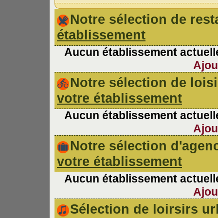
Notre sélection de re
établissement
Aucun établissement actuelle
Ajou
Notre sélection de lois
votre établissement
Aucun établissement actuelle
Ajou
Notre sélection d'age
votre établissement
Aucun établissement actuelle
Ajou
Sélection de loirsirs 