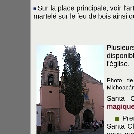
Sur la place principale, voir l'ar
martelé sur le feu de bois ainsi q
Plusieu
disponib
l'église.
Photo de
Michoacán
Santa C
magiqu
Pren
Santa Cl