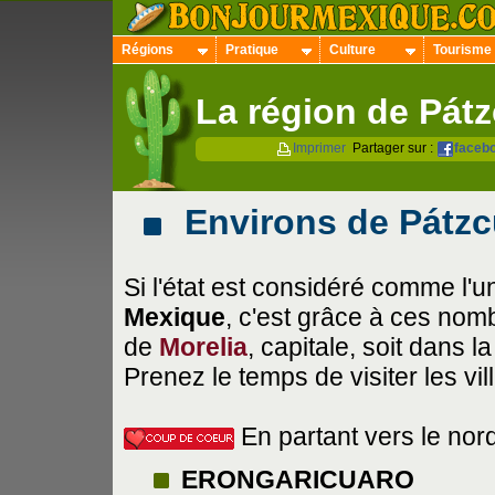
Régions
Pratique
Culture
Tourisme
La région de Pát
Imprimer
Partager sur :
faceb
Environs de Pátzc
Si l'état est considéré comme l'u
Mexique
, c'est grâce à ces nomb
de
Morelia
, capitale, soit dans l
Prenez le temps de visiter les vil
En partant vers le nord 
ERONGARICUARO