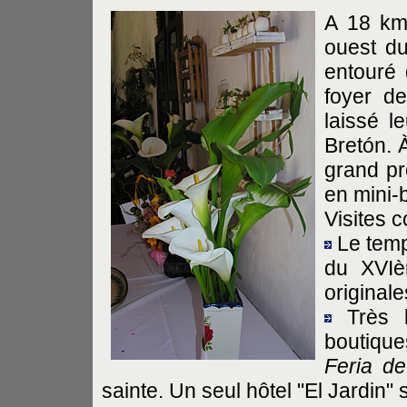
A 18 k
ouest d
entouré 
foyer de
laissé l
Bretón. 
grand pr
en mini-
Visites c
Le temp
du XVIè
originale
Très b
boutique
Feria de
sainte. Un seul hôtel "El Jardin" 