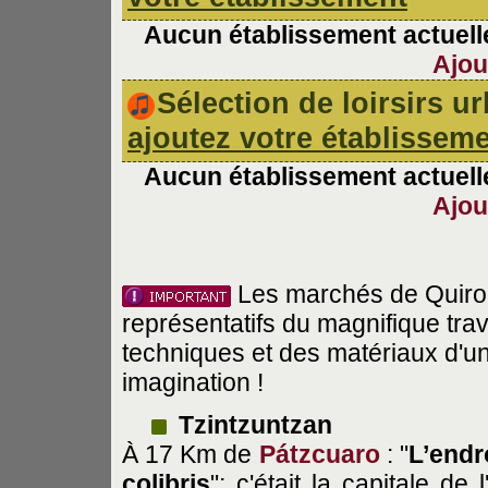
Aucun établissement actuelle
Ajou
Sélection de loirsirs 
ajoutez votre établissem
Aucun établissement actuelle
Ajou
Les marchés de Quirog
représentatifs du magnifique tra
techniques et des matériaux d'un
imagination !
Tzintzuntzan
À 17 Km de
Pátzcuaro
: "
L’endr
colibris
"; c'était la capitale de 