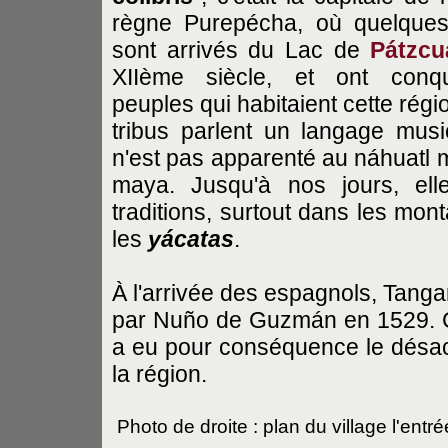
règne Purepécha, où quelques
sont arrivés du Lac de
Pátzcu
XIIème siècle, et ont conqu
peuples qui habitaient cette régi
tribus parlent un langage musi
n'est pas apparenté au náhuatl 
maya. Jusqu'à nos jours, ell
traditions, surtout dans les mon
les
yácatas
.
À l'arrivée des espagnols, Tangan
par Nuño de Guzmán en 1529. Ce 
a eu pour conséquence le désacc
la région.
Photo de droite : plan du village l'entré