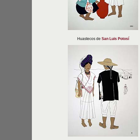
Huastecos de
San Luis Potosí