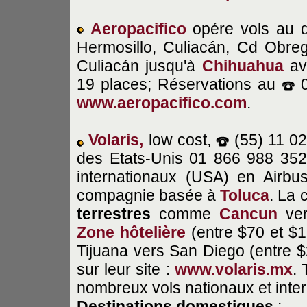
Aeropacifico
opére vols au 
Hermosillo, Culiacán, Cd Obr
Culiacán jusqu'à
Chihuahua
ave
19 places; Réservations au
0
www.aeropacifico.com
.
Volaris
,
low cost,
(55) 11 0
des Etats-Unis 01 866 988 35
internationaux (USA) en Airbu
compagnie basée à
Toluca
. La
terrestres
comme
Cancun
ve
Zone hôtelière
(entre $70 et $
Tijuana vers San Diego (entre $2
sur leur site :
www.volaris.mx
.
nombreux vols nationaux et inte
Destinations
domestiques
: