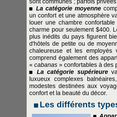
sont communes ; parfois privées
La catégorie moyenne
compr
un confort et une atmosphère va
louer une chambre confortable 
charme pour seulement $400. Les
plus inédits du pays figurent bie
d'hôtels de petite ou de moyenne
chaleureuse et les employés vig
comprend également des appar
«
cabanas
» confortables à des p
La catégorie supérieure
va
luxueux complexes balnéaires
modestes destinées aux voyageu
confort et la beauté du décor.
Les différents typ
Appar