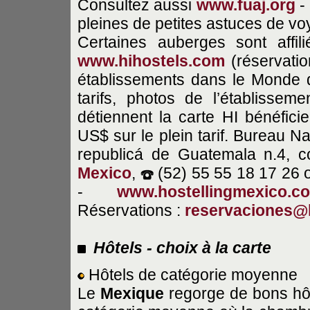
Consultez aussi
www.fuaj.org
- 
pleines de petites astuces de vo
Certaines auberges sont affi
www.hihostels.com
(réservatio
établissements dans le Monde 
tarifs, photos de l’établissem
détiennent la carte HI bénéfici
US$ sur le plein tarif. Bureau Nat
republicá de Guatemala n.4, c
Mexico
,
(52) 55 55 18 17 26 
-
www.hostellingmexico.c
Réservations :
reservaciones@
Hôtels - choix à la carte
Hôtels de catégorie moyenne
Le
Mexique
regorge de bons hô