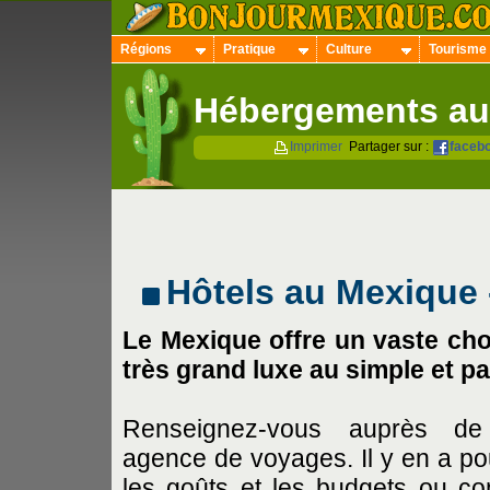
Régions
Pratique
Culture
Tourisme
Hébergements au
Imprimer
Partager sur :
faceb
Hôtels au Mexique 
Le Mexique offre un vaste cho
très grand luxe au simple et pa
Renseignez-vous auprès de
agence de voyages. Il y en a po
les goûts et les budgets ou co