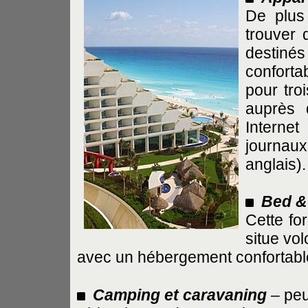
De plus 
trouver 
destinés
confortab
pour tro
auprès 
Interne
journau
anglais).
Bed &
Cette fo
situe vo
avec un hébergement confortable
Camping et caravaning
– peu