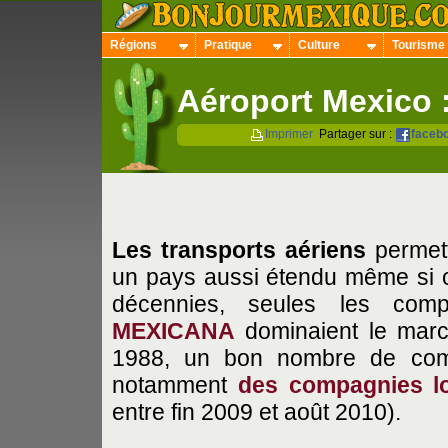
Régions
Pratique
Culture
Tourisme
Aéroport Mexico :
Imprimer
Partager sur :
faceb
Les transports aériens
permett
un pays aussi étendu même si c
décennies, seules les com
MEXICANA
dominaient le marc
1988, un bon nombre de compa
notamment
des compagnies l
entre fin 2009 et août 2010).