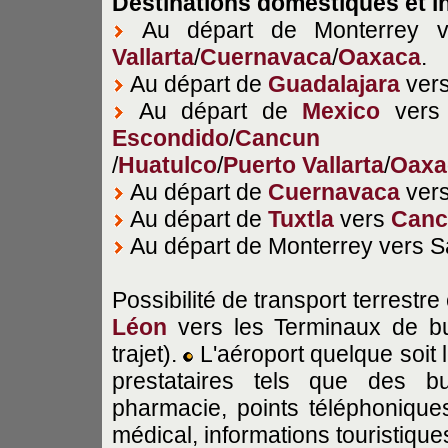
Destinations domestiques et i
Au départ de Monterrey 
Vallarta
/
Cuernavaca
/
Oaxaca
.
Au départ de
Guadalajara
ver
Au départ de
Mexico
ver
Escondido
/
Cancun
/
Huatulco
/
Puerto Vallarta
/
Oaxa
Au départ de
Cuernavaca
ver
Au départ de
Tuxtla
vers
Canc
Au départ de Monterrey vers S
Possibilité de transport terrestr
Léon
vers les Terminaux de bu
trajet).
L'aéroport quelque soit 
prestataires tels que des b
pharmacie, points téléphoniques
médical, informations touristiques