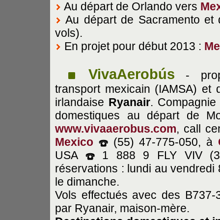
Au départ de Orlando vers
Mex
Au départ de Sacramento et
vols).
En projet pour début 2013 :
Me
VivaAerobús
- propr
transport mexicain (IAMSA) et
irlandaise
Ryanair
. Compagnie 
domestiques au départ de Mon
www.vivaaerobus.com
, call
ce
Mexico
(55) 47-775-050, à
USA
1 888 9 FLY VIV (359
réservations : lundi au vendredi
le dimanche.
Vols effectués avec des B737-3
par Ryanair, maison-mère.