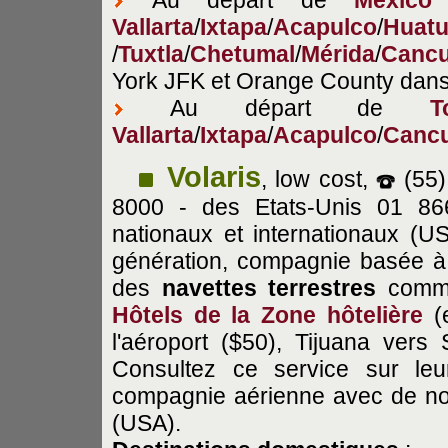
Au départ de
Mexico
Vallarta
/
Ixtapa
/
Acapulco
/
Huatu
/
Tuxtla
/
Chetumal
/
Mérida
/
Canc
York JFK et Orange County dans 
Au départ de
T
Vallarta
/
Ixtapa
/
Acapulco
/
Canc
Volaris
, low cost,
(55)
8000 - des Etats-Unis 01 8
nationaux et internationaux (U
génération, compagnie basée 
des
navettes terrestres
com
Hôtels de la Zone hôtelière
(e
l'aéroport ($50), Tijuana vers
Consultez ce service sur le
compagnie aérienne avec de nom
(USA).