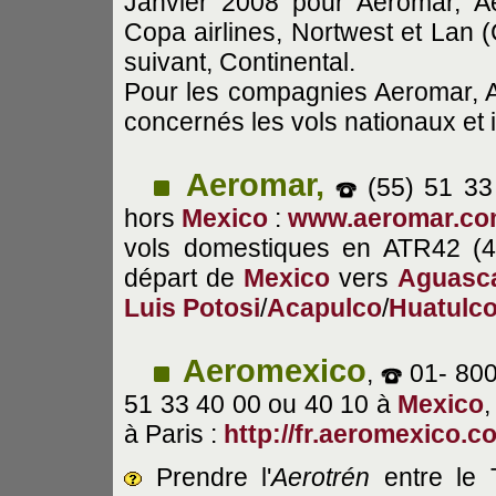
Janvier 2008 pour Aeromar, A
Copa airlines, Nortwest et Lan (C
suivant, Continental.
Pour les compagnies Aeromar, 
concernés les vols nationaux et 
Aeromar,
(55) 51 33
hors
Mexico
:
www.aeromar.co
vols domestiques en ATR42 (4
départ de
Mexico
vers
Aguasca
Luis Potosi
/
Acapulco
/
Huatulco
Aeromexico
,
01- 800
51 33 40 00 ou 40 10 à
Mexico
à Paris :
http://fr.aeromexico.c
Prendre l'
Aerotrén
entre le T