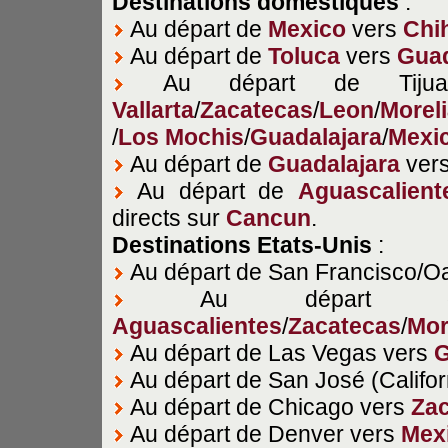
Destinations
domestiques
:
Au départ de
Mexico
vers
Chi
Au départ de
Toluca
vers
Guad
Au départ de Tiju
Vallarta
/
Zacatecas
/
Leon
/
Morel
/
Los Mochis
/
Guadalajara
/
Mexi
Au départ de
Guadalajara
ver
Au départ de
Aguascalient
directs sur
Cancun
.
Destinations Etats-Unis
:
Au départ de San Francisco/O
Au départ de
Aguascalientes
/
Zacatecas
/
Mor
Au départ de Las Vegas vers
G
Au départ de San José (Califor
Au départ de Chicago vers
Za
Au départ de Denver vers
Mex