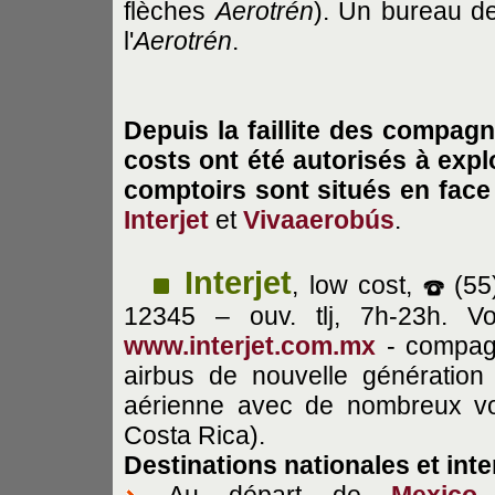
flèches
Aerotrén
). Un bureau de
l'
Aerotrén
.
Depuis la faillite des compagn
costs ont été autorisés à expl
comptoirs sont situés en face 
Interjet
et
Vivaaerobús
.
Interjet
, low cost,
(55
12345 – ouv. tlj, 7h-23h. V
www.interjet.com.mx
- compag
airbus de nouvelle génératio
aérienne avec de nombreux vol
Costa Rica).
Destinations
nationales et int