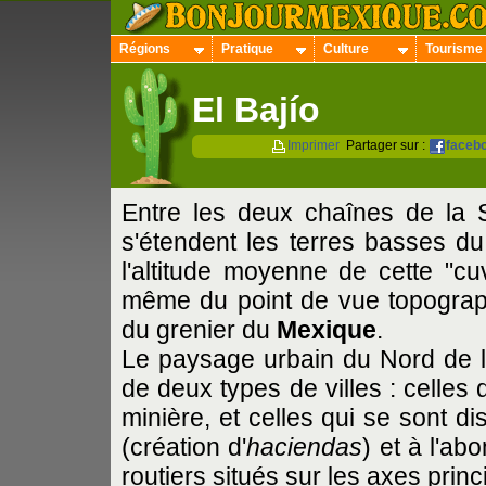
Régions
Pratique
Culture
Tourisme
El Bajío
Imprimer
Partager sur :
faceb
Entre les deux chaînes de la Sie
s'étendent les terres basses d
l'altitude moyenne de cette "cu
même du point de vue topogra
du grenier du
Mexique
.
Le paysage urbain du Nord de la
de deux types de villes : celles d
minière, et celles qui se sont di
(création d'
haciendas
) et à l'a
routiers situés sur les axes princ