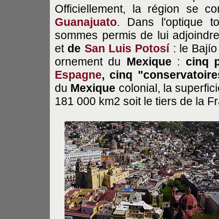
Officiellement, la région se
Guanajuato
. Dans l'optique t
sommes permis de lui adjoindr
et
de
San Luis Potosí
: le Bají
ornement du
Mexique
:
cinq 
Espagne
, cinq "conservatoir
du
Mexique
colonial, la superfi
181 000 km2 soit le tiers de la F