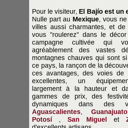
Pour le visiteur,
El Bajío
est
un 
Nulle part au
Mexique
, vous ne
villes aussi charmantes, et de l
vous "roulerez" dans le décor
campagne cultivée qui v
agréablement des vastes dé
montagnes chauves qui sont si
ce pays, la rançon de la découve
ces avantages, des voies de 
excellentes, un équipement
largement à la hauteur et da
gammes de prix, des festivité
dynamiques dans des v
Aguascalientes
,
Guanajuato
Potosí
,
San Miguel
et
d'excellents artisans.