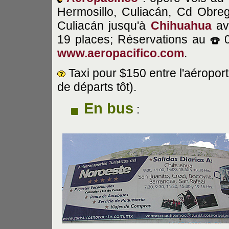
Hermosillo, Culiacán, Cd Obr
Culiacán jusqu'à
Chihuahua
ave
19 places; Réservations au
0
www.aeropacifico.com
.
Taxi pour $150 entre l'aéroport
de départs tôt).
En bus
: