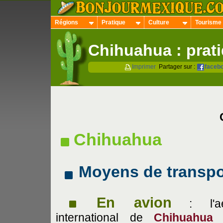
Régions
Pratique
Culture
Tourisme
Chihuahua : prat
Imprimer
Partager sur :
faceb
Chihuahua
Moyens de transpo
En avion
: l'aér
international de
Chihuahua
(