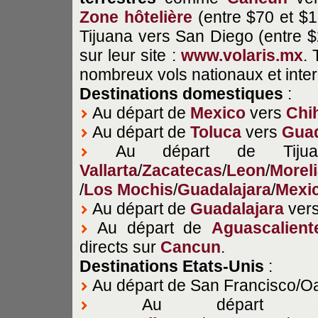
Zone hôtelière
(entre $70 et $
Tijuana vers San Diego (entre $2
sur leur site :
www.volaris.mx
.
nombreux vols nationaux et inte
Destinations
domestiques
:
Au départ de
Mexico
vers
Chi
Au départ de
Toluca
vers
Guad
Au départ de Tiju
Vallarta
/
Zacatecas
/
Leon
/
Morel
/
Los Mochis
/
Guadalajara
/
Mexi
Au départ de
Guadalajara
ver
Au départ de
Aguascalient
directs sur
Cancun
.
Destinations Etats-Unis
:
Au départ de San Francisco/O
Au départ de