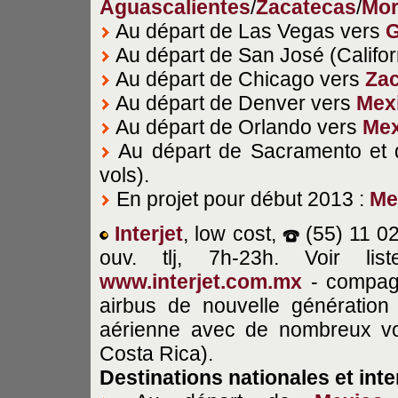
Aguascalientes
/
Zacatecas
/
Mor
Au départ de Las Vegas vers
G
Au départ de San José (Califor
Au départ de Chicago vers
Za
Au départ de Denver vers
Mex
Au départ de Orlando vers
Mex
Au départ de Sacramento et
vols).
En projet pour début 2013 :
Me
Interjet
, low cost,
(55) 11 0
ouv. tlj, 7h-23h. Voir l
www.interjet.com.mx
- compag
airbus de nouvelle génératio
aérienne avec de nombreux vol
Costa Rica).
Destinations
nationales et int