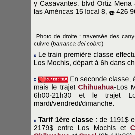
y Casavantes, blvd Ortiz Mena
las Américas 15 local 8,
426 9
Photo de droite : traversée des can
cuivre (
barranca del cobre
)
Le train première classe effectu
Los Mochis, départ à 6h dans c
En seconde classe, 
mais le trajet
Chihuahua
-Los M
6h00-21h30 et le trajet L
mardi/vendredi/dimanche.
Tarif 1ère classe
: de 1191$ e
2179$ entre Los Mochis et
C