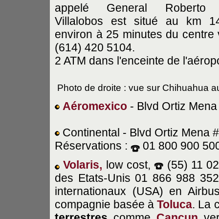
appelé General Roberto F
Villalobos est situé au km 1
environ à 25 minutes du centre v
(614) 420 5104.
2 ATM dans l'enceinte de l'aéropo
Photo de droite : vue sur Chihuahua a
Aéromexico
- Blvd Ortiz Mena
Continental - Blvd Ortiz Mena 
Réservations :
01 800 900 50
Volaris
,
low cost,
(55) 11 0
des Etats-Unis 01 866 988 35
internationaux (USA) en Airbu
compagnie basée à
Toluca
. La
terrestres
comme
Cancun
ve