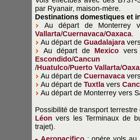
Vols effectués avec des B737-3
par Ryanair, maison-mère.
Destinations domestiques et i
Au départ de Monterrey 
Vallarta
/
Cuernavaca
/
Oaxaca
.
Au départ de
Guadalajara
ver
Au départ de
Mexico
ver
Escondido
/
Cancun
/
Huatulco
/
Puerto Vallarta
/
Oaxa
Au départ de
Cuernavaca
ver
Au départ de
Tuxtla
vers
Canc
Au départ de Monterrey vers S
Possibilité de transport terrestr
Léon
vers les Terminaux de bu
trajet).
Aeropacifico
: opére vols au