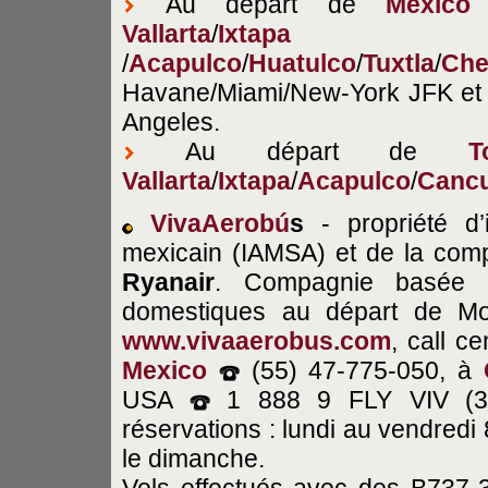
Au départ de
Mexico
Vallarta
/
Ixtapa
/
Acapulco
/
Huatulco
/
Tuxtla
/
Che
Havane/Miami/New-York JFK et 
Angeles.
Au départ de
T
Vallarta
/
Ixtapa
/
Acapulco
/
Canc
VivaAerobú
s
- propriété d’i
mexicain (IAMSA) et de la com
Ryanair
. Compagnie basée à
domestiques au départ de Mon
www.vivaaerobus.com
, call
ce
Mexico
(55) 47-775-050, à
USA
1 888 9 FLY VIV (359
réservations : lundi au vendredi
le dimanche.