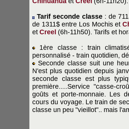
Chihuahua
et
Creel
(6h-11h20).
Tarif seconde classe
: de 711
de 1311$ entre Los Mochis et
C
et
Creel
(6h-11h50). Tarifs et hor
1ère classe : train climatis
personnalisé - train quotidien, dé
Seconde classe suit une heure
N'est plus quotidien depuis janv
seconde classe est plus typi
première.....Service "casse-cr
goûts et porte-monnaie. Les d
cours du voyage. Le train de sec
classe un peu "vieillot".. mais l'