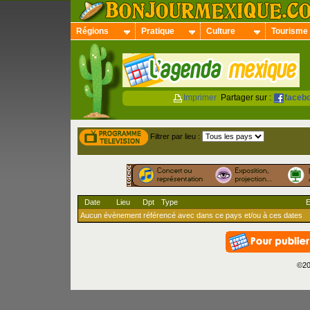
Régions
Pratique
Culture
Tourisme
Imprimer
Partager sur :
faceb
Filtrer par lieu :
Date
Lieu
Dpt
Type
Aucun évènement référencé avec dans ce pays et/ou à ces dates
©20