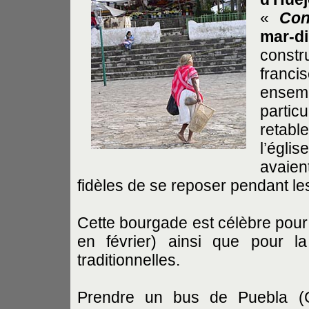
«
Con
mar-d
constr
franci
ense
parti
retabl
l’égli
avaien
fidèles de se reposer pendant l
Cette bourgade est célèbre pou
en février) ainsi que pour l
traditionnelles.
Prendre un bus de Puebla (C