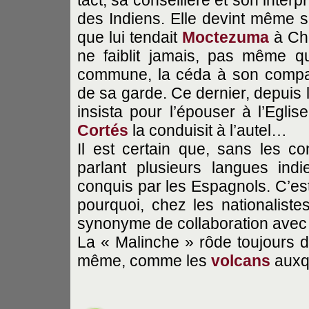
des Indiens. Elle devint même sa
que lui tendait
Moctezuma
à Cho
ne faiblit jamais, pas même q
commune, la céda à son compag
de sa garde. Ce dernier, depuis
insista pour l’épouser à l’Eglis
Cortés
la conduisit à l’autel…
Il est certain que, sans les con
parlant plusieurs langues ind
conquis par les Espagnols. C’est
pourquoi, chez les nationalist
synonyme de collaboration avec l
La « Malinche » rôde toujours da
même, comme les
volcans
auxqu