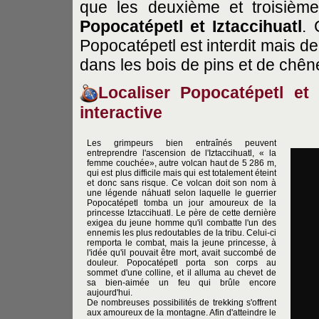
que les deuxième et troisièm
Popocatépetl et Iztaccihuatl
. 
Popocatépetl est interdit mais d
dans les bois de pins et de chên
Localiser
Popocatépetl
et 
interactive
Les grimpeurs bien entraînés peuvent
entreprendre l'ascension de l'Iztaccihuatl, « la
femme couchée», autre volcan haut de 5 286 m,
qui est plus difficile mais qui est totalement éteint
et donc sans risque. Ce volcan doit son nom à
une légende náhuatl selon laquelle le guerrier
Popocatépetl tomba un jour amoureux de la
princesse Iztaccihuatl. Le père de cette dernière
exigea du jeune homme qu'il combatte l'un des
ennemis les plus redoutables de la tribu. Celui-ci
remporta le combat, mais la jeune princesse, à
l'idée qu'il pouvait être mort, avait succombé de
douleur. Popocatépetl porta son corps au
sommet d'une colline, et il alluma au chevet de
sa bien-aimée un feu qui brûle encore
aujourd'hui.
De nombreuses possibilités de trekking s'offrent
aux amoureux de la montagne. Afin d'atteindre le