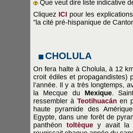
Que veut dire liste indicative 
Cliquez
ICI
pour les explications 
"la cité pré-hispanique de Canto
CHOLULA
On fera halte à Cholula, à 12 k
croit édiles et propagandistes)
l’année. Il y a très longtemps, 
la Mecque du
Mexique
. Sain
ressembler à
Teotihuacán
en pl
haute pyramide des Amériques
Egypte, dans une forêt de pyra
panthéon
toltèque
y avait la