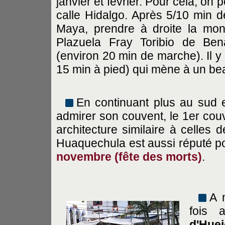
janvier et février. Pour cela, on 
calle Hidalgo. Après 5/10 min d
Maya, prendre à droite la mont
Plazuela Fray Toribio de Ben
(environ 20 min de marche). Il 
15 min à pied) qui mène à un be
En continuant plus au sud 
admirer son couvent, le 1er cou
architecture similaire à celles
Huaquechula est aussi réputé po
novembre (fête des morts)
.
A 
fois 
d'Huej