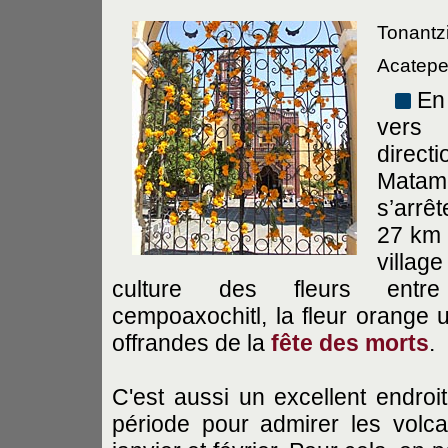
Tonantzi
Acatepec
En
vers
direct
Matam
s’arrê
27 km
villag
culture des fleurs entr
cempoaxochitl, la fleur orange u
offrandes de la
fête des morts
.
C'est aussi un excellent endroi
période pour admirer les volc