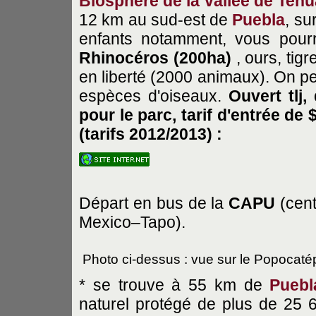
Biosphère de la vallée de Teh
12 km au sud-est de
Puebla
, su
enfants notamment, vous pour
Rhinocéros (200ha)
, ours, tig
en liberté (2000 animaux). On 
espèces d'oiseaux.
Ouvert tlj,
pour le parc, tarif d'entrée de
(tarifs 2012/2013) :
Départ en bus de la
CAPU
(cent
Mexico–Tapo).
Photo ci-dessus : vue sur le Popocatép
* se trouve à 55 km de
Puebl
naturel protégé de plus de 25 