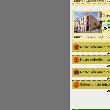
TARIFS
: Chambre single à 1
Pos
sit
car
TARIFS
: Chambre single à 7
Notre sélection 
Au
Notre sélection de
Au
Notre sélection 
Au
Sélection de loir
Au