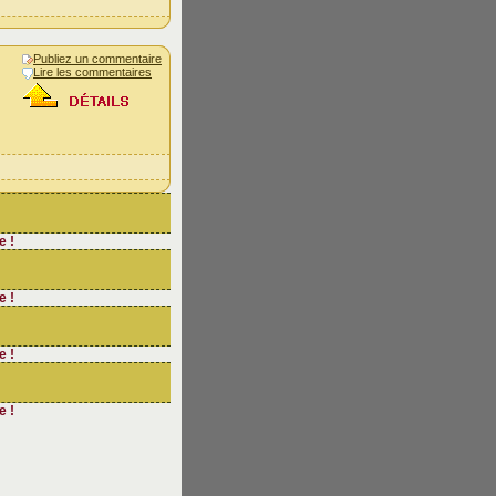
Publiez un commentaire
Lire les commentaires
e !
e !
e !
e !