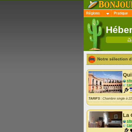
Régions
Pratique
Héber
Notre sélection
Qui
sit
car
TARIFS
: Chambre single à 2
La 
sit
car