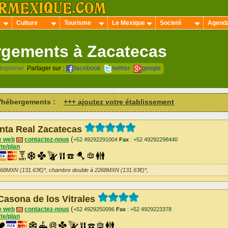
Culture
Tourisme
Le Mexique
Societé
Agend
gements à Zacatecas
Imprimer
Partager sur :
facebook
twitter
google
 d'hébergements :
+++ ajoutez votre établissement
nta Real Zacatecas
(
e web
contactez-nous
+52 49292291004
Fax
: +52 49292298440
te/plan
268MXN (131.63€)*, chambre double à 2268MXN (131.63€)*,
Casona de los Vitrales
(
e web
contactez-nous
+52 4929250096
Fax
: +52 4929223378
te/plan