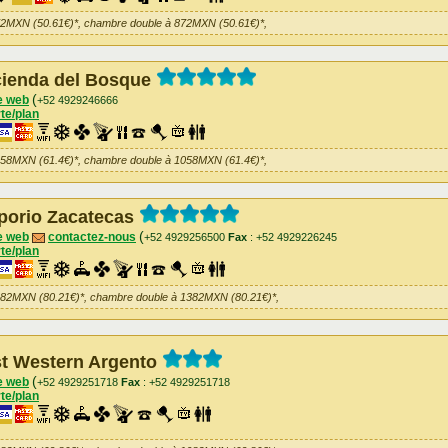
72MXN (50.61€)*, chambre double à 872MXN (50.61€)*,
ienda del Bosque
(
e web
+52 4929246666
te/plan
058MXN (61.4€)*, chambre double à 1058MXN (61.4€)*,
orio Zacatecas
(
e web
contactez-nous
+52 4929256500
Fax
: +52 4929226245
te/plan
382MXN (80.21€)*, chambre double à 1382MXN (80.21€)*,
t Western Argento
(
e web
+52 4929251718
Fax
: +52 4929251718
te/plan