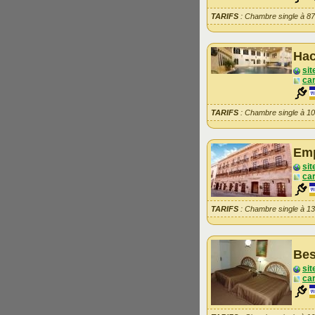
TARIFS
: Chambre single à 8
Hac
sit
car
TARIFS
: Chambre single à 1
Emp
sit
car
TARIFS
: Chambre single à 1
Bes
sit
car