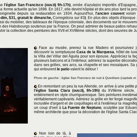
sse
l'église San Francisco
(ouv.tlj 9h-17h)
, ornée d'
azulejos
importés d'Espagne,
sa forme actuelle qu'en 1698. En 1817, elle devint hôpital et dix ans plus tard la pro
originelle depuis sa restauration en 1934. Aujourd'hui,
l'ancien couven
t voisin
dim, $31, gratuit le dimanche,
Corregidora sur #3
)
. En plus des objets d'époque
aussi du mobilier, des tableaux de l'époque coloniale, des documents sur le mouve
n des Habsbourgs soutenus par la France. On peut admirer de beaux patios reha
Voir la collection des peintures des XVII et XVIIIème siècles, dont des oeuvres de 
Face au musée, prenez la rue Madero et poursuivez ju
découvrir la somptueuse
Casa de la Marquesa
, hôtel de lux
la Villa del Villar del Águila pour son épouse. Appréciez la f
plusieurs balcons et à l'intérieur, admirez la superbe décorat
dans ses grilles, ses arcs, sa chapelle et ses mosaïques. Sa 
qui entourent
le patio
valent le détour !
Photo de gauche : église San Francisco de nuit
à Querétaro (capitale et
En remontant un peu la rue Allende, on arrive à une petite
l'église Santa Clara
(ouv.tlj, 9h-19h)
du XVIIème siècle, do
entièrement en style churrigueresque. Ses peintures inestimab
véritablement captivants. Admirez la grille en fer forgé magni
incrustée d'argent et de coquillages et à l'extérieur la magnifi
un coup d'oeil à
La Fuente de Neptuno
, sculptée par Eduar
même architecte que pour la décoration de l'église Santa Clar
Non loin de là, à