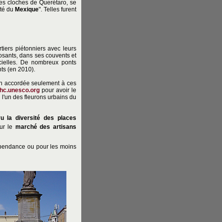
 les cloches de Querétaro, se
rté du
Mexique
". Telles furent
iers piétonniers avec leurs
osants, dans ses couvents et
icielles. De nombreux ponts
nts (en 2010).
ion accordée seulement à ces
whc.unesco.org
pour avoir le
 l'un des fleurons urbains du
vu la diversité des places
sur le
marché des artisans
épendance ou pour les moins