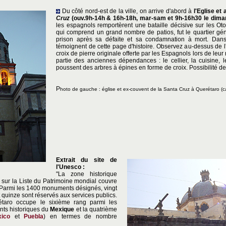
Du côté nord-est de la ville, on arrive d'abord à
l'Eglise et
Cruz
(ouv.9h-14h & 16h-18h, mar-sam et 9h-16h30 le dima
les espagnols remportèrent une bataille décisive sur les Oto
qui comprend un grand nombre de patios, fut le quartier gé
prison après sa défaite et sa condamnation à mort. Dan
témoignent de cette page d'histoire. Observez au-dessus de l'au
croix de pierre originale offerte par les Espagnols lors de leur 
partie des anciennes dépendances : le cellier, la cuisine, l
poussent des arbres à épines en forme de croix. Possibilité de
P
hoto de gauche : église et ex-couvent de la Santa Cruz à Querétaro (ca
Extrait du site de
l'Unesco :
"La zone historique
ion sur la Liste du Patrimoine mondial couvre
 Parmi les 1400 monuments désignés, vingt
t quinze sont réservés aux services publics.
étaro occupe le sixième rang parmi les
ts historiques du
Mexique
et la quatrième
ico
et
Puebla
) en termes de nombre