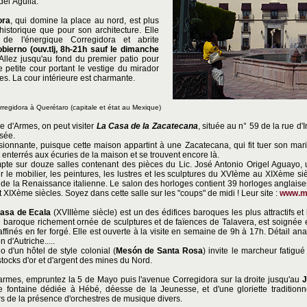
del Águila.
ora
, qui domine la place au nord, est plus
historique que pour son architecture. Elle
 de l'énergique Corregidora et abrite
obierno
(ouv.tlj, 8h-21h sauf le dimanche
 Allez jusqu'au fond du premier patio pour
 petite cour portant le vestige du mirador
s. La cour intérieure est charmante.
orregidora
à Querétaro (capitale et état au Mexique)
e d'Armes, on peut visiter
La Casa de la Zacatecana
, située au n° 59 de la rue 
sée.
ssionnante, puisque cette maison appartint à une Zacatecana, qui fit tuer son mari 
enterrés aux écuries de la maison et se trouvent encore là.
te sur douze salles contenant des pièces du Lic. José Antonio Origel Aguayo, 
r le mobilier, les peintures, les lustres et les sculptures du XVIème au XIXème si
e de la Renaissance italienne. Le salon des horloges contient 39 horloges anglaise
 XIXème siècles. Soyez dans cette salle sur les "coups" de midi ! Leur site :
www.m
asa de Ecala
(XVIIIème siècle) est un des édifices baroques les plus attractifs et le
e baroque richement ornée de sculptures et de faïences de Talavera, est soignée 
ffinés en fer forgé. Elle est ouverte à la visite en semaine de 9h à 17h. Détail a
 d'Autriche.....
o d'un hôtel de style colonial (
Mesón de Santa Rosa
) invite le marcheur fatigu
stocks d'or et d'argent des mines du Nord.
 armes, empruntez la 5 de Mayo puis l'avenue Corregidora sur la droite jusqu'au
J
 fontaine dédiée à Hébé, déesse de la Jeunesse, et d'une gloriette traditionn
 de la présence d'orchestres de musique divers.