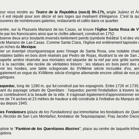
pour vous rendre au
Teatro de la Republica
(ouv.tlj 9h-17h,
angle Juárez et Á
il est réputé pour son décor et ses loges qui rivalisent d'élégance. C'est là q
rouverez de nombreuses galeries, restaurants et cafés dans ce quartier.
entre, sur la Plazuela Mariano de las Casas, se trouve
l'église
Santa Rosa de V
ée par les franciscains ainsi que le cloître attenant, construit en 1752.
n observe deux arcs boutants inversés bellement peints (symbole théâtral !) et des vi
tecte Mariano de Las Casas. Comme Santa Clara, l'église est entièrement tapissée d
lus riches du
Mexique
.
récier un éventail churrigueresque avec l'image de Santa Rosa, une notable cha
etables taillés en bois doré réalisés par Pedro de Rojas, illustrant la vie de San 
pelle arrière réservée aux moniales est séparée de la nef par une grille surm
 la sacristie, elle recèle de véritables trésors : les statues en bois peint des 
enir les hosties, une table octogonale du XVIIIème siècle incrustée d'os, a
galement un orgue du XVIIIème siècle d'origine allemande encore utilisé de nos jou
raphiques.
aqueduc
, long de 1280 m, qui fut construit par les espagnols. Entre 1726 et 1735,
ant du paysage urbain de Querétaro : l'aqueduc permit l'installation à travers la
qui contribuèrent à la beauté de la ville. Il s'agissait également d'approvisionner e
re de 74 arches et 23 mètres de hauteur a été construite à l'initiative du Marquis de l
n eau depuis 1945.
des Fondateurs
(
plaza de los Fundadores)
qui immortalise les fondateurs de Que
ville, Nicolás de San Luis Montañez, fondateur de Tequisquiapan, Fray Jacobo Daci
ploie le "
Pantéon de los Querétanos illustres
", place au centre de laquelle trô
egidora.