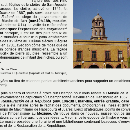
l'angle des rues Pino
n sud,
l'église et le cloître de San Agustin
baroque. Le cloître, achevé en 1745, fut
Juárez en 1867, puis servit pour une plus
 Federal
, ou siège du gouvernement de
nt
Musée de l'art
(ouv.10h-18h, mar-dim,
Allende sur # 14
)
. La visite du cloître mérite
emarquez l'expression des caryatides**
nt baroque, il est un des plus beaux du
 distribuées autour d'un patio entièrement
les des XVIIème au XIXème siècles.
L'église
te en 1731, avec son dôme de mosaïque de
'un cortège d'anges musiciens. La façade
ucifix de pierre sculptée, ressemble à un
alomoniques délimitant des niches, où sont
.
e Santa Clara
 Guerrero
à Querétaro (capitale et état au Mexique)
ées au lieu de colonnes par les architectes anciens pour supporter un entableme
nes).
 puis Madero et tournez à droite sur Ocampo pour vous rendre au
Musée de la 
, ex-couvent des capucines où fut emprisonné Maximilien de Habsbourg en 1867. 
 Restauración de la República
(ouv. 10h-18H, mar-dim, entrée gratuite, calle
ue a été installé après le rachat des documents, photographies, livres et différen
mps de Maximiliano de Habsbourg et Juárez. Lieux stratégiques, points de conver
 fin de l'Impérialisme au
Mexique
. On trouve dans ce nouveau musée tout ce qui
eurs contre libéraux, lutte des idées .... A voir si cette époque de l'histoire vou
. Le musée possède une librairie et une bibliothèque contenant beaucoup d'oeuvr
ire et de la Restauration de la République.