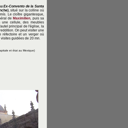
 au
Ex-Convento de la Santa
nche)
, situé sur la colline où
mís. Le cloître gigantesque,
néral de
Maximilien
, puis sa
s une cellule, des meubles
tel principal de l'église, la
reddition. On peut visiter une
e réfectoire et un verger où
 visites guidées de 20 mn.
pitale et état au Mexique)