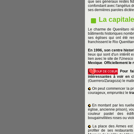
que ses généraux restés fidè
confondant avec l'angélus du
ses dernières paroles dictée
La capital
Le charme de Querétaro rés
bâtiments historiques nombr
ses églises qui ont été re
franchissent le Rio Querétaro
En 1996, son centre histor
lieux qui sont d'un intérêt 
lien avec le site de l'Unesc
Mexique
.
Officiellement le 
Pour fai
intéressantes à voir en ch
(Guerrero/Zaragoza) le matin
On peut commencer la pro
courageux, empruntez le
tr
En montant par les ruell
église, ancienne prison), vou
couleur pastel des édi
bougainvillées roses ou viol
La place des Armes est 
profiter de ses restaurant