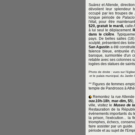
Suárez et Allende, directio
dévoilent leur splendeur 
occupé par les troupes de 
longue période de
Palacio
l'état, pour être maintena
$20, gratuit le mardi,
calle 
à lui seul le déplacement.
R
dans le cloître
. Typiqueme
pays. De belles salles (18)
sculpté, présentent des toi
San Agustin
a été construi
faïence bleue, entourée d
baroque, surmontée d'un cr
retable avec ses colonnes s
logées des statues de saints
Photo de droite : vues sur l'églis
et le palais municipal, du Jardin
** Figures de femmes employ
temple de Pandrosos à Athè
Remontez la rue Allende
ouv.10h-18h
,
mar-dim, $5
)
ville, visitez le
Museo de la
Restauration de la Républiq
événements importants du te
la prison, l'exécution... la
triomphes, échecs, conservat
faire assister par un guide
période et au sujet de l'Emp