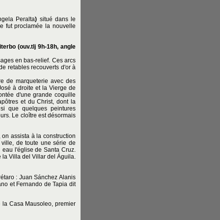
ngela Peralta
)
situé dans le
ue fut proclamée la nouvelle
iterbo
(ouv.tlj 9h-18h, angle
sages en bas-relief. Ces arcs
e retables recouverts d'or à
ire de marqueterie avec des
José à droite et la Vierge de
ontée d'une grande coquille
apôtres et du Christ, dont la
insi que quelques peintures
rs. Le cloître est désormais
 on assista à la construction
 ville, de toute une série de
n eau l'église de Santa Cruz.
a Villa del Villar del Águila.
rétaro : Juan Sánchez Alanis
ano et Fernando de Tapia dit
ne la Casa Mausoleo, premier