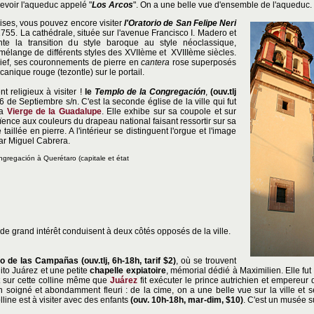
evoir l'aqueduc appelé "
Los Arcos
". On a une belle vue d'ensemble de l'aqueduc.
ises, vous pouvez encore visiter
l'Oratorio de San Felipe Neri
755. La cathédrale, située sur l'avenue Francisco I. Madero et
e la transition du style baroque au style néoclassique,
mélange de différents styles des XVIIème et XVIIIème siècles.
lief, ses couronnements de pierre en
cantera
rose superposés
olcanique rouge (tezontle) sur le portail.
religieux à visiter !
le
Templo de la Congregación
,
(ouv.tlj
6 de Septiembre s/n. C'est la seconde église de la ville qui fut
la
Vierge de la Guadalupe
. Elle exhibe sur sa coupole et sur
ïence aux couleurs du drapeau national faisant ressortir sur sa
taillée en pierre. A l'intérieur se distinguent l'orgue et l'image
ar Miguel Cabrera.
ngregación à Querétaro (capitale et état
 grand intérêt conduisent à deux côtés opposés de la ville.
o de las Campañas (ouv.tlj, 6h-18h, tarif $2)
, où se trouvent
ito Juárez et une petite
chapelle expiatoire
, mémorial dédié à Maximilien. Elle fut
t sur cette colline même que
Juárez
fit exécuter le prince autrichien et empereur
 soigné et abondamment fleuri : de la cime, on a une belle vue sur la ville et s
lline est à visiter avec des enfants
(ouv. 10h-18h, mar-dim, $10)
. C'est un musée su