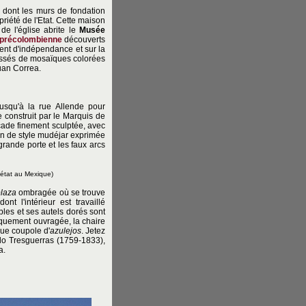
 dont les murs de fondation
priété de l'Etat. Cette maison
 de l'église abrite le
Musée
précolombienne
découverts
ment d'indépendance et sur la
ussés de mosaïques colorées
Juan Correa.
squ'à la rue Allende pour
e construit par le Marquis de
açade finement sculptée, avec
ion de style mudéjar exprimée
grande porte et les faux arcs
 état au Mexique)
plaza
ombragée où se trouve
nt l'intérieur est travaillé
les et ses autels dorés sont
fiquement ouvragée, la chaire
que coupole d'
azulejos
. Jetez
do Tresguerras (1759-1833),
a.