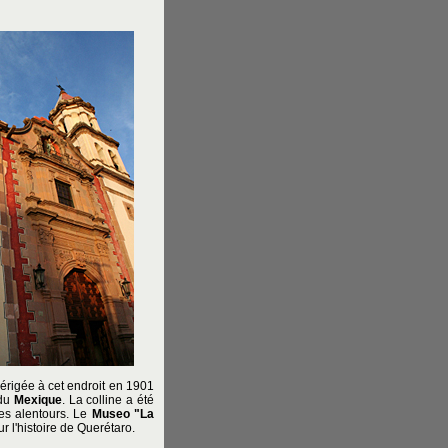
 érigée à cet endroit en 1901
 du
Mexique
. La colline a été
es alentours. Le
Museo "La
r l'histoire de Querétaro.