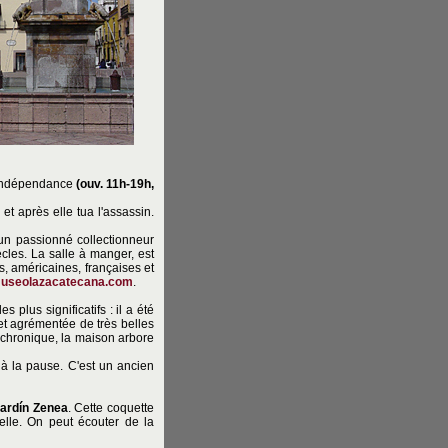
d'Indépendance
(ouv. 11h-19h,
et après elle tua l'assassin.
un passionné collectionneur
ècles. La salle à manger, est
s, américaines, françaises et
useolazacatecana.com
.
s plus significatifs : il a été
et agrémentée de très belles
nachronique, la maison arbore
é à la pause. C'est un ancien
ardín Zenea
. Cette coquette
elle. On peut écouter de la