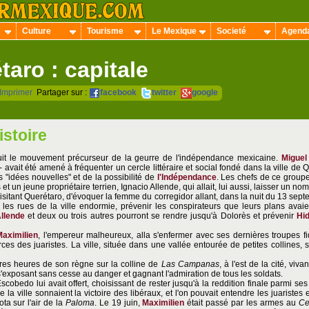
Culture
Tourisme
Le Mexique
Societé
Agend
taro : capitale
Imprimer
Partager sur :
facebook
twitter
google
istoire
uit le mouvement précurseur de la geurre de l'indépendance mexicaine.
Miguel
 avait été amené à fréquenter un cercle littéraire et social fondé dans la ville de 
s "idées nouvelles" et de la possibilité de
l'Indépendance
. Les chefs de ce groupe
et un jeune propriétaire terrien, Ignacio Allende, qui allait, lui aussi, laisser un no
isitant Querétaro, d'évoquer la femme du corregidor allant, dans la nuit du 13 sep
r les rues de la ville endormie, prévenir les conspirateurs que leurs plans avaie
llende
et deux ou trois autres pourront se rendre jusqu'à Dolorès et prévenir
Hi
Maximilien
, l'empereur malheureux, alla s'enfermer avec ses dernières troupes fid
ces des juaristes. La ville, située dans une vallée entourée de petites collines,
res heures de son règne sur la colline de
Las Campanas
, à l'est de la cité, vi
'exposant sans cesse au danger et gagnant l'admiration de tous les soldats.
Escobedo lui avait offert, choisissant de rester jusqu'à la reddition finale parmi ses
 la ville sonnaient la victoire des libéraux, et l'on pouvait entendre les juaristes
ta sur l'air de la
Paloma
. Le 19 juin,
Maximilien
était passé par les armes au
Ce