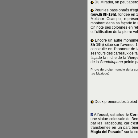
Du Mirador, on peut aperc
Pour les passionnés d'égl
(ouv.tlj 8h-19h)
, fondée en 1
Melchor Ocampo, représent
montrant dans sa façade le 
On note ses colonnes en re
et l'utilisation de la pierre v
Encore un autre monument 
8h-19h)
situé sur l'avenue 1
construite en l'honneur de 
ses tours des carreaux de fa
façade la niche de la Vierge 
de la
Guadalupana
peinte p
Photo de droite : templo de la co
)
au Mexique
Deux promenades à pied de
A l'ouest, est situé
le Cerr
une statue colossale de Ben
par les Habsbourg, car c'es
transformée en un parc bien
Magia del Pasado"
sur la co