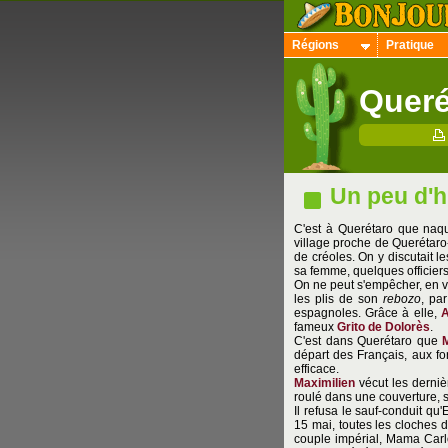
Régions
Pratique
Queré
Un peu d'h
C'est à Querétaro que naq
village proche de Querétaro-
de créoles. On y discutait le
sa femme, quelques officiers 
On ne peut s'empêcher, en v
les plis de son
rebozo
, pa
espagnoles. Grâce à elle,
A
fameux
Grito de Dolorès
.
C'est dans Querétaro que
départ des Français, aux for
efficace.
Maximilien
vécut les derniè
roulé dans une couverture, s
Il refusa le sauf-conduit qu'
15 mai, toutes les cloches de
couple impérial, Mama Carlo