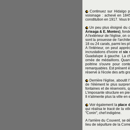
Continuez sur Hidalgo 
voisinage : achevé en 1845 
constitution en 1917. Vous t
Un peu plus éloigné du c
Arteaga & E. Montes)
, fond
A l'extérieur de l'église, o
sont la prouesse de l'archi
18 ou 24 carats, parmi les p
A l'intérieur, on peut app
incrustations d'ivoire et
six
r
Guadalupe à gauche. La cha
ornée de médaillons. Quant à
poitrine s'ouvre pour cont
remarquables. Est présent é
réservé à l'école des arts g
Derrière l'église, aboutit l'
de l'élément le plus surpren
fontaines et de réservoirs, 
L'imposante structure en pier
Il n'alimente plus la ville e
Voir également la
place 
qui réalisa le tracé de la 
"Conin", chef indigène.
A l'arrière du Couvent, se dé
lieu de sépulture de la Corr