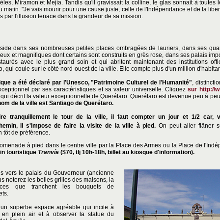
les, Miramon et Mejia. Tandis qu'il gravissait la colline, le glas sonnait à toutes
 matin. "Je vais mourir pour une cause juste, celle de l'Indépendance et de la libe
s par l'illusion tenace dans la grandeur de sa mission.
e
ide dans ses nombreuses petites places ombragées de lauriers, dans ses quart
eux et magnifiques dont certains sont construits en grès rose, dans ses palais imp
staurés avec le plus grand soin et qui abritent maintenant des institutions off
, qui coule sur le côté nord-ouest de la ville. Elle compte plus d'un million d'habita
ique a été déclaré par l'Unesco, "Patrimoine Culturel de l'Humanité"
, distinct
exceptionnel par ses caractéristiques et sa valeur universelle. Cliquez
sur http://
o qui décrit la valeur exceptionnelle de Querétaro. Querétaro est devenue peu à peu
nom de la ville est Santiago de Querétaro.
re tranquillement le tour de la ville, il faut compter un jour et 1/2 car, 
emin, il s'impose de faire la visite de la ville à pied.
On peut aller flâner 
 tôt de préfèrence.
menade à pied dans le centre ville par la Place des Armes ou la Place de l'Ind
ain touristique
Tranvía
($70, tlj 10h-18h, billet au kiosque d'information).
es vers le palais du Gouverneur (ancienne
s noterez les belles grilles des maisons, la
fices que tranchent les bouquets de
ets.
un superbe espace agréable qui incite à
s en plein air et à observer la statue du