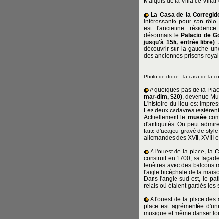
Marquis de la Villa de Villar 
La Casa de la Corregid
intéressante pour son rôle 
est l'ancienne résidence
désormais le
Palacio de G
jusqu'à 15h, entrée libre)
.
découvrir sur la gauche une
des anciennes prisons royale
Photo de droite : la casa de la c
A quelques pas de la Plac
mar-dim, $20)
, devenue Mu
L'histoire du lieu est impre
Les deux cadavres restèrent 
Actuellement le
musée
comp
d'antiquités. On peut admire
faite d'acajou gravé de styl
allemandes des XVII, XVIII et
A l'ouest de la place, la
C
construit en 1700, sa façad
fenêtres avec des balcons ra
l'aigle bicéphale de la maison
Dans l'angle sud-est, le pati
relais où étaient gardés les 
A l'ouest de la place des
place est agrémentée d'une
musique et même danser lors