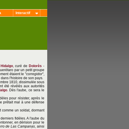
a
Interactif
 Hidalgo
, curé de
Dolorès
-
Querétaro par un petit groupe
ment étaient le "
corregidor
",
m dans l'histoire de son pays.
tembre 1810, dissimulée sous
nt été révélés aux autorités
dalgo
. Dès l'aube, ce sera le
èles pour résister, après le
 se prêtait mal à une défense
vant comme un soldat, dormant
 derniers fidèles. A l'aube du
 entonner, en dérision pour le
rro de Las Campanas
, ainsi