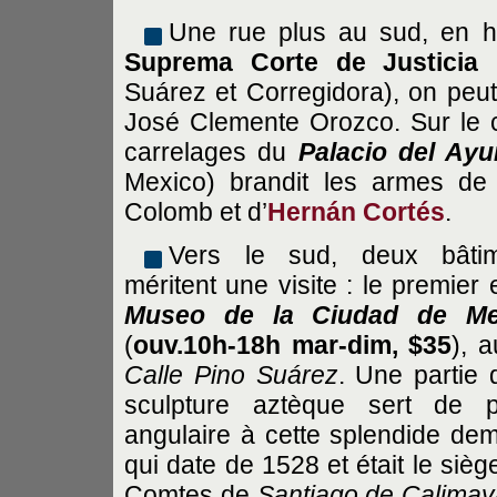
Une rue plus au sud, en hau
Suprema Corte de Justicia
Suárez et Corregidora), on peu
José Clemente Orozco. Sur le cô
carrelages du
Palacio del Ayu
Mexico) brandit les armes d
Colomb et d’
Hernán Cortés
.
Vers le sud, deux bâtim
méritent une visite : le premier 
Museo de la Ciudad de Me
(
ouv.10h-18h mar-dim, $35
), a
Calle Pino Suárez
. Une partie 
sculpture aztèque sert de p
angulaire à cette splendide de
qui date de 1528 et était le sièg
Comtes de
Santiago de Calimay