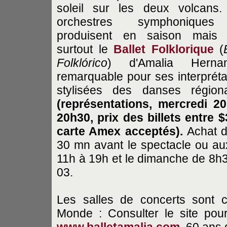
soleil sur les deux volcans
orchestres symphonique
produisent en saison mais 
surtout le
Ballet Folklorique
(
Folklórico
) d'Amalia Hernan
remarquable pour ses interpréta
stylisées des danses régiona
(représentations, mercredi 2
20h30, prix des billets entre $
carte Amex acceptés).
Achat d
30 mn avant le spectacle ou aux
11h à 19h et le dimanche de 8h
03.
Les salles de concerts sont 
Monde : Consulter le site pour
www.balletamalia.com
. 60 ans 