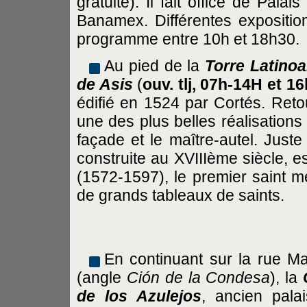
gratuite). Il fait office de Pal
Banamex. Différentes exposition
programme entre 10h et 18h30.
Au pied de la
Torre Latino
de Asis
(
ouv. tlj, 07h-14H et 1
édifié en 1524 par Cortés. Retou
une des plus belles réalisations 
façade et le maître-autel. Juste
construite au XVIIIème siècle, e
(1572-1597), le premier saint mex
de grands tableaux de saints.
En continuant sur la rue M
(angle
Ción de la Condesa
), la
de los Azulejos
, ancien pala