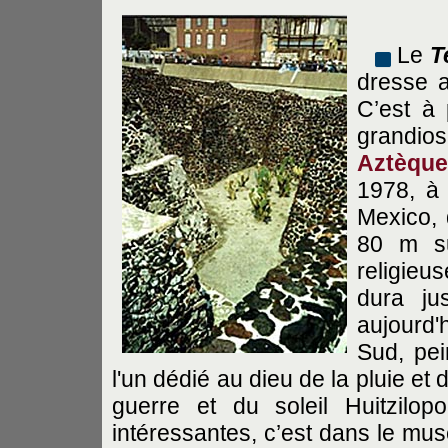
Le
T
dresse 
C’est à 
grandio
Aztèque
1978, à 
Mexico, 
80 m su
religieu
dura ju
aujourd'
Sud, pei
l'un dédié au dieu de la pluie et d
guerre et du soleil Huitzilop
intéressantes, c’est dans le musé