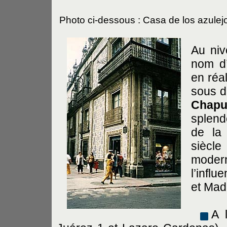
Photo ci-dessous : Casa de los azulej
Au niv
nom d’
en réa
sous d
Chapu
splend
de la
siècl
modern
l’infl
et Mad
A 