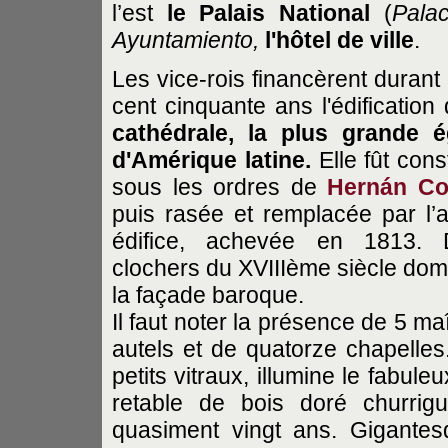
l’est
le Palais National
(
Pala
Ayuntamiento,
l'hôtel de ville
.
Les vice-rois financèrent durant
cent cinquante ans l'édification
cathédrale, la plus grande é
d'Amérique latine.
Elle fût cons
sous les ordres de
Hernán Co
puis rasée et remplacée par l’a
édifice, achevée en 1813. 
clochers du XVIIIème siècle dom
la façade baroque.
Il faut noter la présence de 5 ma
autels et de quatorze chapelles.
petits vitraux, illumine le fabule
retable de bois doré churrig
quasiment vingt ans. Gigantes