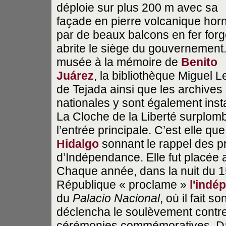
déploie sur plus 200 m avec sa
façade en pierre volcanique hor
par de beaux balcons en fer forgé
abrite le siège du gouvernement
musée à la mémoire de
Benito
Juárez
, la bibliothèque Miguel L
de Tejada ainsi que les archives
nationales y sont également insta
La Cloche de la Liberté surplom
l’entrée principale. C’est elle que
Hidalgo
sonnant le rappel des p
d’Indépendance. Elle fut placée a
Chaque année, dans la nuit du 1
République « proclame »
l'indé
du
Palacio Nacional
, où il fait s
déclencha le soulèvement contre 
cérémonies commémoratives. Dans