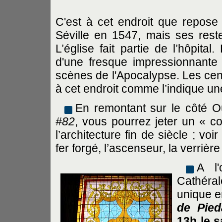
C'est à cet endroit que repose
Séville en 1547, mais ses rest
L’église fait partie de l’hôpita
d'une fresque impressionnant
scènes de l'Apocalypse. Les cen
à cet endroit comme l’indique un
En remontant sur le côté 
#82
, vous pourrez jeter un « c
l’architecture fin de siècle ; vo
fer forgé, l’ascenseur, la verrièr
A l
Cathéra
unique e
de Pied
13h le s