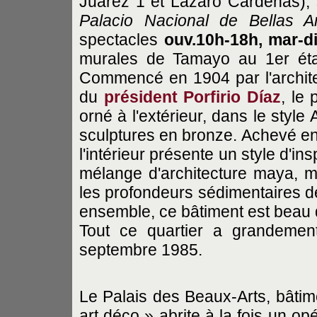
Juárez 1 et Lazaro Cardenas),
Palacio Nacional de Bellas A
spectacles
ouv.10h-18h, mar-d
murales de Tamayo au 1er étag
Commencé en 1904 par l'archite
du
président Porfirio Díaz
, le
orné à l'extérieur, dans le style
sculptures en bronze. Achevé en
l'intérieur présente un style d'in
mélange d'architecture maya, m
les profondeurs sédimentaires d
ensemble, ce bâtiment est beau 
Tout ce quartier a grandemen
septembre 1985.
Le Palais des Beaux-Arts, bâtim
art déco » abrite à la fois un op