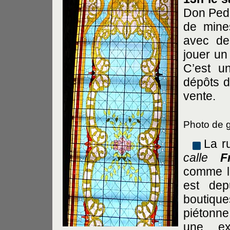
Don Pedr
de mines
avec de
jouer un 
C’est u
dépôts d
vente.
Photo de g
La r
calle
F
comme la
est dep
boutiqu
piétonne
une exc