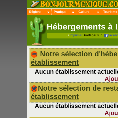
Régions
Pratique
Culture
Tourisme
Hébergements à I
Imprimer
Partager sur :
faceb
Notre sélection d'hé
établissement
Aucun établissement actuelle
Ajou
Notre sélection de re
établissement
Aucun établissement actuelle
Ajou