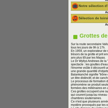
Au
Notre sélection 
Au
Sélection de loir
Au
Grottes d
Sur la route secondaire Vall
tous les jours de 9h à 17h.
En 1959, un explorateur de
trésors de la grotte et prit 
ans plus tôt par les Mayas.
Le Dr Wyllys Andrews de la 
spectacle : les gouttes d'eau
l'énorme voûte il découvrit 
une grande quantité d'objet
Balankanché signifie "trône 
un titre distinctif, et de canch
Le processus de formation de
phénomène se produit seuleme
formées des millénaires en ar
Ces grottes occupent une sup
qui courent jusqu'au niveau 
chambres souterraines.
Ce n'est que plusieurs anné
mystère provoqués par les ob