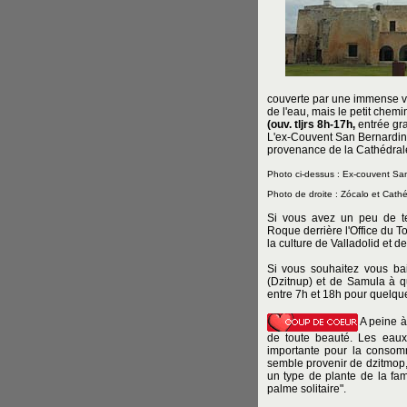
couverte par une immense v
de l'eau, mais le petit chem
(ouv. tljrs 8h-17h,
entrée gra
L'ex-Couvent San Bernardin
provenance de la Cathédral
Photo ci-dessus : Ex-couvent Sa
Photo de droite : Zócalo et Cathé
Si vous avez un peu de t
Roque derrière l'Office du To
la culture de Valladolid et de
Si vous souhaitez vous ba
(Dzitnup) et de Samula à q
entre 7h et 18h pour quelqu
A peine à
de toute beauté. Les eaux
importante pour la consom
semble provenir de dzitmop, d
un type de plante de la fami
palme solitaire".