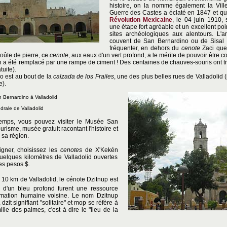
histoire, on la nomme également la Ville
Guerre des Castes a éclaté en 1847 et que
Révolution Mexicaine
, le 04 juin 1910, 
une étape fort agréable et un excellent poin
sites archéologiques aux alentours. L'a
couvent de San Bernardino ou de Sisal s
fréquenter, en dehors du
cenote
Zaci que 
oûte de pierre, ce
cenote
, aux eaux d'un vert profond, a le mérite de pouvoir être 
in a été remplacé par une rampe de ciment ! Des centaines de chauves-souris ont t
tuite).
o est au bout de la
calzada de los Frailes
, une des plus belles rues de Valladolid
e).
n Bernardino à Valladolid
drale de Valladolid
emps, vous pouvez visiter le Musée San
urisme, musée gratuit racontant l'histoire et
 sa région.
igner, choisissez les
cenotes
de X'Kekén
uelques kilomètres de Valladolid ouvertes
es pesos $.
 10 km de Valladolid, le cénote Dzitnup est
 d'un bleu profond furent une ressource
mation humaine voisine. Le nom Dzitnup
zit signifiant "solitaire" et mop se réfère à
lle des palmes, c'est à dire le "lieu de la