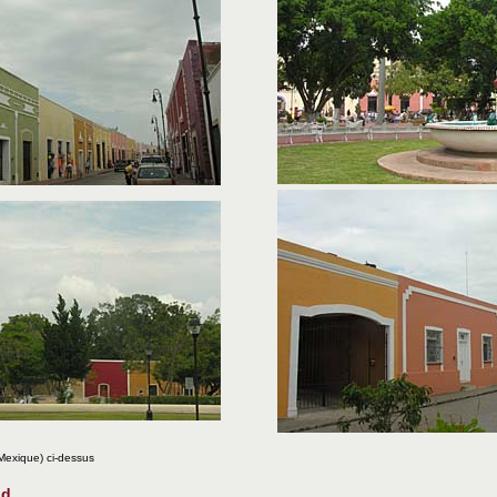
Mexique) ci-dessus
id