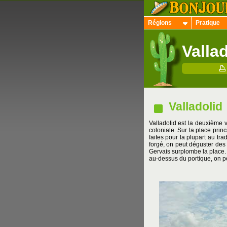
Régions
Pratique
Valla
Valladolid
Valladolid est la deuxième v
coloniale. Sur la place prin
faites pour la plupart au tra
forgé, on peut déguster des
Gervais surplombe la place. 
au-dessus du portique, on pe