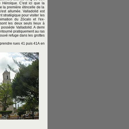
 Héroïque. C'est ici que la
 la première étincelle de la
s'est allumée. Valladolid est
t stratégique pour visiter les
nimation du Zócalo et l'ex-
ont les deux seuls lieux à
possède Valladolid. A demi
contourné pratiquement au ras
rouvé refuge dans les grottes
 (prendre rues 41 puis 41A en