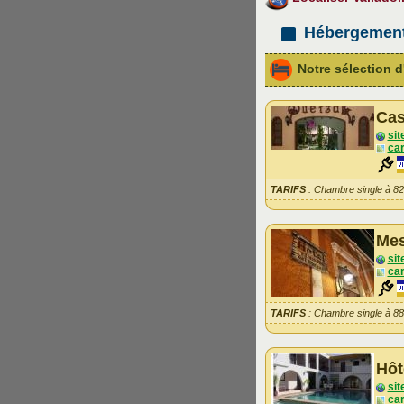
Hébergemen
Notre sélection
Cas
sit
car
TARIFS
: Chambre single à 8
Mes
sit
car
TARIFS
: Chambre single à 8
Hôt
sit
car