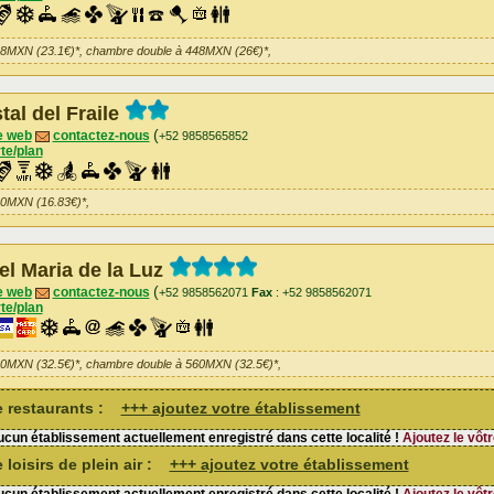
98MXN (23.1€)*, chambre double à 448MXN (26€)*,
tal del Fraile
(
e web
contactez-nous
+52 9858565852
te/plan
90MXN (16.83€)*,
el Maria de la Luz
(
e web
contactez-nous
+52 9858562071
Fax
: +52 9858562071
te/plan
60MXN (32.5€)*, chambre double à 560MXN (32.5€)*,
de restaurants :
+++ ajoutez votre établissement
cun établissement actuellement enregistré dans cette localité !
Ajoutez le vôtr
 loisirs de plein air :
+++ ajoutez votre établissement