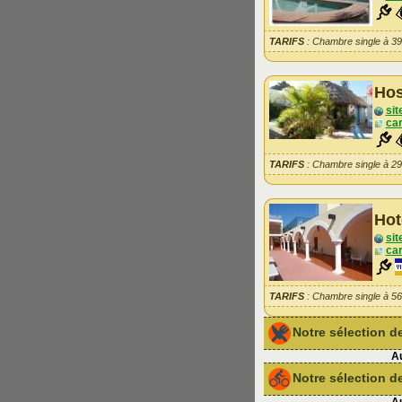
TARIFS
: Chambre single à 3
Hos
sit
car
TARIFS
: Chambre single à 2
Hot
sit
car
TARIFS
: Chambre single à 5
Notre sélection 
Au
Notre sélection de