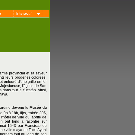
a
Interactif
arme provincial et sa saveur
nts leurs broderies colorées,
et entouré d'une grille en fer
Majestueuse, l'église de San
 dans tout le Yucatán. Ainsi,
maya.
ardino devenu le
Musée du
e 9h à 18h, tljrs, entrée 30$,
l'hôtel de ville qui abrite de
 ont long à raconter sur
28 mai 1543 par Francisco de
nne ville maya de Zaci. Ayant
erriers tout au long de son