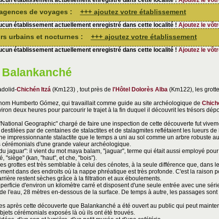
cun établissement actuellement enregistré dans cette localité !
Ajoutez le vôtr
d'agences de voyages :
+++ ajoutez votre établissement
cun établissement actuellement enregistré dans cette localité !
Ajoutez le vôtr
sirs urbains et nocturnes :
+++ ajoutez votre établissement
cun établissement actuellement enregistré dans cette localité !
Ajoutez le vôtr
e Balankanché
adolid-
Chichén Itzá
(Km123) , tout près de
l'Hôtel Dolorès Alba
(Km122), les grotte
 nom Humberto Gómez, qui travaillait comme guide au site archéologique de
Chiché
environ deux heures pour parcourir le trajet à la fin duquel il découvrit les trésors d
"National Geographic" chargé de faire une inspection de cette découverte fut vivem
 destilées par de centaines de stalactites et de stalagmites reflétaient les lueurs de
une impressionnante stalactite que le temps a uni au sol comme un arbre robuste au
s cérémonials d'une grande valeur archéologique.
du jaguar": il vient du mot maya balam, "jaguar", terme qui était aussi employé pour
é, "siège" (kan, "haut", et che, "bois").
s grottes est très semblable à celui des cénotes, à la seule différence que, dans le
nt dans des endroits où la nappe phréatique est très profonde. C'est la raison po
rière restent sèches grâce à la filtration et aux éboulements.
erficie d'environ un kilomètre carré et disposent d'une seule entrée avec une séri
de l'eau, 28 mètres en-dessous de la surface. De temps à autre, les passages sont
es après cette découverte que Balankanché a été ouvert au public qui peut mainten
jets cérémonials exposés là où ils ont été trouvés.