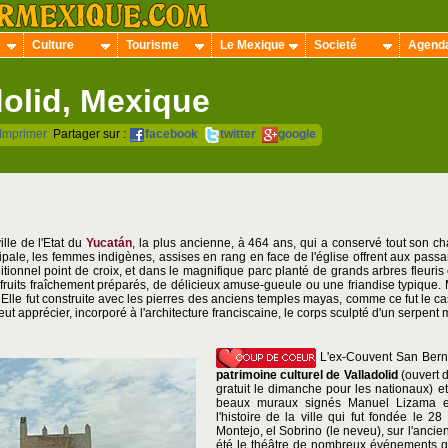
Culture
Tourisme
Le Mexique
Societé
Agend
dolid, Mexique
Imprimer
Partager sur :
facebook
twitter
google
ille de l'Etat du
Yucatán
, la plus ancienne, à 464 ans, qui a conservé tout son ch
cipale, les femmes indigènes, assises en rang en face de l'église offrent aux passa
ditionnel point de croix, et dans le magnifique parc planté de grands arbres fleuris 
 fruits fraîchement préparés, de délicieux amuse-gueule ou une friandise typique. 
Elle fut construite avec les pierres des anciens temples mayas, comme ce fut le cas
ut apprécier, incorporé à l'architecture franciscaine, le corps sculpté d'un serpent 
L'ex-Couvent San Bern
patrimoine culturel de Valladolid
(ouvert d
gratuit le dimanche pour les nationaux) et 
beaux muraux signés Manuel Lizama en
l'histoire de la ville qui fut fondée le 
Montejo, el Sobrino (le neveu), sur l'ancie
été le théâtre de nombreux événements gu