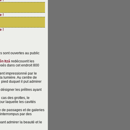
e !
e !
e !
s sont ouvertes au public
n Itzá
redécouvrit les
éposés dans cet endroit 800
ent impressionné par le
 la lumière. Au centre de
 pied duquel il put admirer
 désigner les prêtres ayant
 cas des grottes, le
ur laquelle les cavités
e de passages et de galeries
 interrompus par des
ant admirer la beauté et le