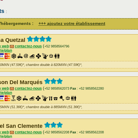
ts
:
 d'hébergements :
+++ ajoutez votre établissement
a Quetzal
(
e web
contactez-nous
+52 9858564796
te/plan
20MXN (47.59€)*, chambre double à 820MXN (47.59€)*,
on Del Marqués
(
e web
contactez-nous
+52 9858562073
Fax
: +52 9858562280
te/plan
85MXN (51.36€)*, chambre double à 885MXN (51.36€)*,
el San Clemente
(
e web
contactez-nous
+52 9858562208
Fax
: +52 9858562208
te/plan