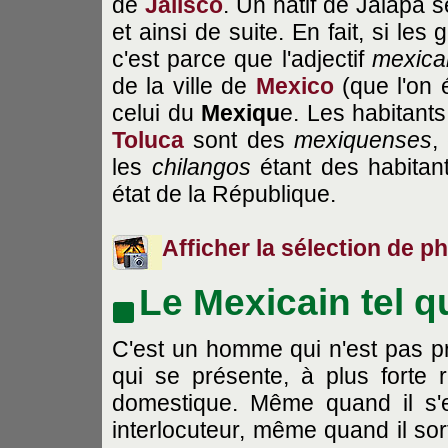
de
Jalisco
. Un natif de Jalapa 
et ainsi de suite. En fait, si les
c'est parce que l'adjectif
mexica
de la ville de
Mexico
(que l'on 
celui du
Mexiqu
e. Les habitant
Toluca
sont des
mexiquenses
,
les
chilangos
étant des habitant
état de la République.
Afficher la sélection de ph
Le Mexicain tel q
C'est un homme qui n'est pas pr
qui se présente, à plus forte r
domestique. Même quand il s'es
interlocuteur, même quand il sort