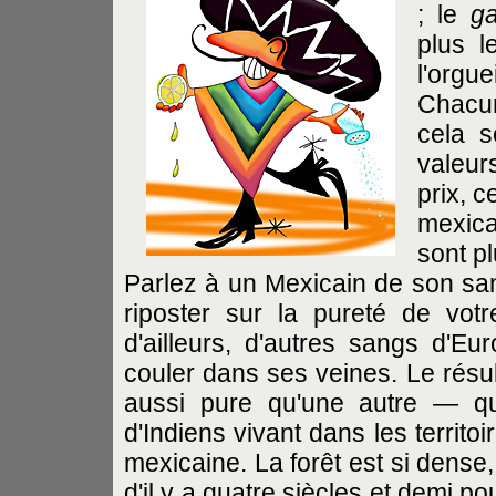
; le
g
plus l
l'orgu
Chacun
cela s
valeur
prix, c
mexica
sont p
Parlez à un Mexicain de son s
riposter sur la pureté de vot
d'ailleurs, d'autres sangs d'Eu
couler dans ses veines. Le résult
aussi pure qu'une autre — qu
d'Indiens vivant dans les territo
mexicaine. La forêt est si dense
d'il y a quatre siècles et demi p