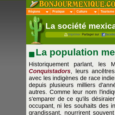
Régions
Pratique
Culture
Tourisme
La société mexic
Imprimer
Partager sur :
faceb
La population me
Historiquement parlant, les
Conquistadors
, leurs ancêtre
avec les indigènes de race indie
depuis plusieurs milliers d'ann
autres. Comme leur nom l'indiq
s'emparer de ce qu'ils désiraie
occupant, ni les souhaits des in
grandissant, nourrirent souven