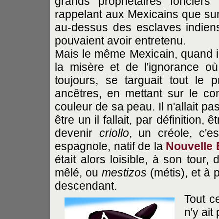
grands propriétaires fonciers
rappelant aux Mexicains que sur 
au-dessus des esclaves indiens, 
pouvaient avoir entretenu.
Mais le même Mexicain, quand il 
la misère et de l'ignorance où
toujours, se targuait tout le 
ancêtres, en mettant sur le co
couleur de sa peau. Il n'allait p
être un il fallait, par définition
devenir
criollo
, un créole, c'e
espagnole, natif de la
Nouvelle
était alors loisible, à son tour
mêlé, ou
mestizos
(métis), et à p
descendant.
Tout c
n'y ait