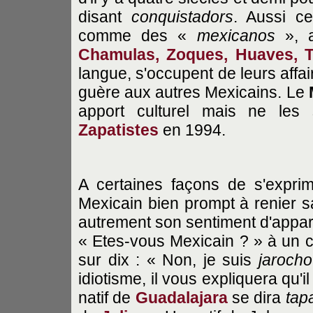
disant
conquistadors
. Aussi ce
comme des «
mexicanos
», a
Chamulas, Zoques, Huaves, 
langue, s'occupent de leurs affai
guère aux autres Mexicains. Le
apport culturel mais ne les
Zapatistes
en 1994.
A certaines façons de s'exprim
Mexicain bien prompt à renier sa n
autrement son sentiment d'appar
« Etes-vous Mexicain ? » à un 
sur dix : « Non, je suis
jarocho
idiotisme, il vous expliquera qu'i
natif de
Guadalajara
se dira
tap