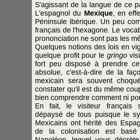
S'agissant de la langue de ce pa
L'espagnol du
Mexique
, en eff
Péninsule ibérique. Un peu com
français de l'hexagone. Le vocabul
prononciation ne sont pas les m
Quelques notions des lois en v
quelque profit pour le
gringo
visi
fort peu disposé à prendre ce
absolue, c'est-à-dire de la faç
mexicain sera souvent choqué
constater qu'il est du même coup
bien comprendre comment ni pour
En fait, le visiteur français
dépaysé de tous puisque le s
Mexicains ont hérité des Espa
de la colonisation est bas
Napoléon, lequel vous décrète