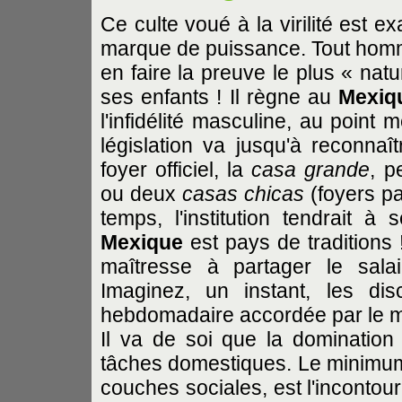
Ce culte voué à la virilité est e
marque de puissance. Tout homme
en faire la preuve le plus « na
ses enfants ! Il règne au
Mexiq
l'infidélité masculine, au poin
législation va jusqu'à reconnaî
foyer officiel, la
casa grande
, p
ou deux
casas chicas
(foyers pa
temps, l'institution tendrait à
Mexique
est pays de traditions ! 
maîtresse à partager le sal
Imaginez, un instant, les d
hebdomadaire accordée par le ma
Il va de soi que la domination
tâches domestiques. Le minimum 
couches sociales, est l'inconto