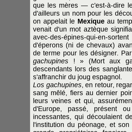
que les mères — c'est-à-dire l
d'ailleurs un nom pour les déc
on appelait le
Mexique
au temps
venait d'un mot aztèque signifi
avec-des-épines-qui-en-sorten
d'éperons (ni de chevaux) avant
de terme pour les désigner. Par 
gachupines
! » (Mort aux gach
descendants lors des sanglante
s'affranchir du joug espagnol.
Los gachupines
, en retour, reg
sang mêlé, fiers au dernier poin
leurs veines et qui, assurémen
d'Europe, passé, présent ou 
incessantes, qui découlaient de
l'institution du péonage, et so