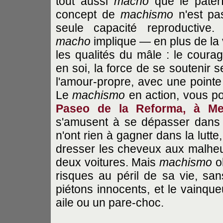
tout aussi
macho
que le paterf
concept de
machismo
n'est pas
seule capacité reproductive
macho
implique — en plus de la v
les qualités du mâle : le courag
en soi, la force de se soutenir s
l'amour-propre, avec une pointe 
Le
machismo
en action, vous pou
Paseo de la Reforma, à Me
s'amusent à se dépasser dans le 
n'ont rien à gagner dans la lutte
dresser les cheveux aux malh
deux voitures. Mais
machismo
ob
risques au péril de sa vie, sa
piétons innocents, et le vainque
aile ou un pare-choc.