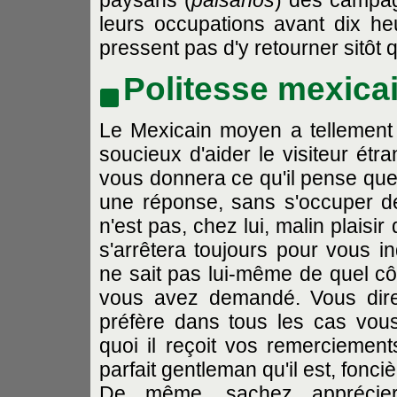
paysans (
paisanos
) des campagn
leurs occupations avant dix heu
pressent pas d'y retourner sitôt 
Politesse mexica
Le Mexicain moyen a tellement à
soucieux d'aider le visiteur étr
vous donnera ce qu'il pense que 
une réponse, sans s'occuper d
n'est pas, chez lui, malin plaisir
s'arrêtera toujours pour vous i
ne sait pas lui-même de quel côt
vous avez demandé. Vous dire qu
préfère dans tous les cas vous 
quoi il reçoit vos remerciements
parfait gentleman qu'il est, fonci
De même, sachez apprécier 