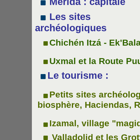
Mérida : capitale
Les sites
archéologiques
Chichén Itzá - Ek'Ba
Uxmal et la Route Pu
Le tourisme :
Petits sites archéolo
biosphère, Haciendas, 
Izamal, village "magi
Valladolid
et les Gro