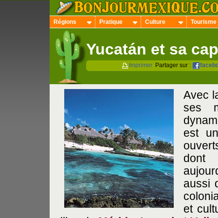
Régions
Pratique
Culture
Tourisme
Yucatán et sa cap
Imprimer
Partager sur :
faceb
Avec la
ses m
dynami
est un
ouvert
dont 
aujour
aussi 
coloni
et cul