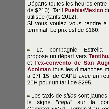
Départs toutes les heures entre 
de $210). Tarif
Puebla
/
Mexico
de
utilisée (tarifs 2012).
Si vous voulez vous rendre 
terminal. Le prix est de $160.
La compagnie Estrella 
propose un départ vers
Teotih
et
l'ex-convento de San Aug
Acolman
tous les dimanches m
à 07H15, de CAPU avec un ret
20H pour un tarif de $295.
Les taxis de
sitios
sont jaunes
le signe "
capu
" sur la port
Comptez $80 du Terminal au Zóc