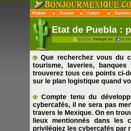
Régions
Pratique
Culture
Tourisme
Etat de Puebla : 
Imprimer
Partager sur :
faceb
Que recherchez vous du cô
tourisme, laveries, banques 
trouverez tous ces points ci-d
sur le plan logistique quand v
Compte tenu du développ
cybercafés
, il ne sera pas m
travers le Mexique.
On en trouv
lieux mentionnés dans les ch
privilégiez les cybercafés par 