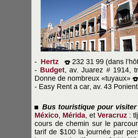
-
Hertz
232 31 99 (dans l’hô
-
Budget
, av. Juarez # 1914, 
Donne de nombreux «tuyaux»
- Easy Rent a car, av. 43 Ponien
Bus touristique pour visiter 
México
,
Mérida
, et
Veracruz
: t
cours de chemin sur le parcou
tarif de $100 la journée par p