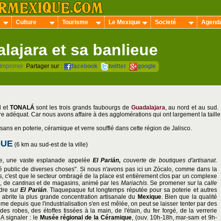
Culture
Tourisme
Le Mexique
Societé
Agend
lajara et sa banlieue
Imprimer
Partager sur :
facebook
twitter
google
N
et
TONALÁ
sont les trois grands faubourgs de
Guadalajara
, au nord et au sud.
e adéquat. Car nous avons affaire à des agglomérations qui ont largement la taille 
ans en poterie, céramique et verre soufflé dans cette région de Jalisco.
QUE
(6 km au sud-est de la ville)
e, une vaste esplanade appelée
El Parián
,
couverte de boutiques d'artisanat
.
ché public de diverses choses". Si nous n'avons pas ici un Zócalo, comme dans la
s, c'est que le secteur ombragé de la place est entièrement clos par un complexe
s, de
cantinas
et de magasins, animé par les
Mariachis
. Se promener sur la
calle
ndre sur
El Parián
. Tlaquepaque fut longtemps réputée pour sa poterie et autres
le abrite la plus grande concentration artisanale du
Mexique
. Bien que la qualité
me depuis que l'industrialisation s'en est mêlée, on peut se laisser tenter par des
des robes, des étoffes tissées à la main, de l'étain, du fer forgé, de la verrerie
A signaler : le
Musée régional de la Céramique
, (ouv. 10h-18h, mar-sam et 9h-