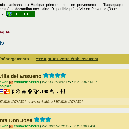
nte d'artisanat du
Mexique
principalement en provenance de Tlaquepaque : po
eminées, décoration mexicaine. Disponible près d'Aix en Provence (Bouches-du
gne :
paque
ts
 d'hébergements :
+++ ajoutez votre établissement
Villa del Ensueno
(
e web
contactez-nous
+52 3336358792
Fax
: +52 3336596152
te/plan
450MXN (200.23€)*, chambre double à 3450MXN (200.23€)*,
nta Don José
(
e web
contactez-nous
+52 3336357522
Fax
: +52 3338384641