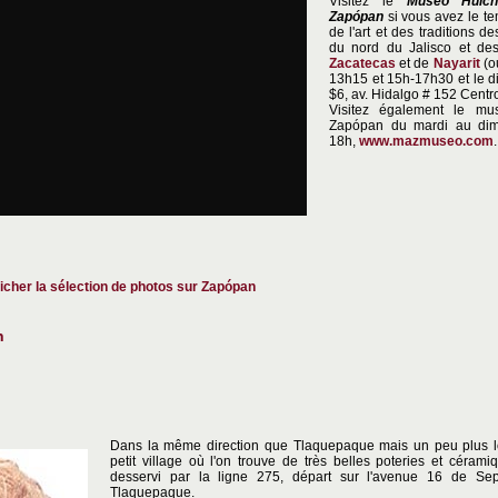
Visitez le
Museo Huich
Zapópan
si vous avez le te
de l'art et des traditions d
du nord du Jalisco et des
Zacatecas
et de
Nayarit
(o
13h15 et 15h-17h30 et le 
$6, av. Hidalgo # 152 Centro
Visitez également le mu
Zapópan du mardi au di
18h,
www.mazmuseo.com
.
fficher la sélection de photos sur Zapópan
n
Dans la même direction que Tlaquepaque mais un peu plus l
petit village où l'on trouve de très belles poteries et cérami
desservi par la ligne 275, départ sur l'avenue 16 de Se
Tlaquepaque.