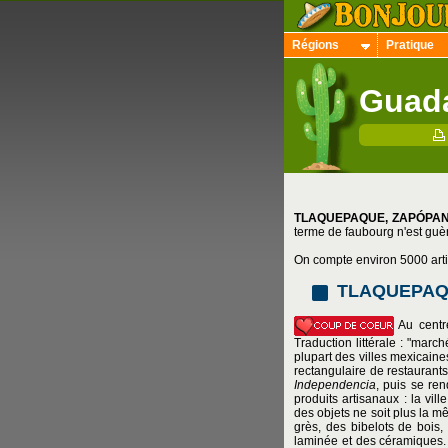
Régions
Pratique
Guada
TLAQUEPAQUE, ZAPÓPA
terme de faubourg n'est guèr
On compte environ 5000 artis
TLAQUEPA
Au centr
Traduction littérale : "mar
plupart des villes mexicaine
rectangulaire de restaurant
Independencia
, puis se re
produits artisanaux : la vil
des objets ne soit plus la mê
grès, des bibelots de bois, 
laminée et des céramiques. 