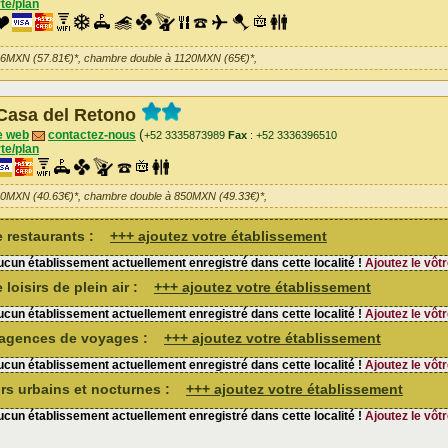
te/plan
96MXN (57.81€)*, chambre double à 1120MXN (65€)*,
Casa del Retono
(
e web
contactez-nous
+52 3335873989
Fax
: +52 3336396510
te/plan
00MXN (40.63€)*, chambre double à 850MXN (49.33€)*,
de restaurants :
+++ ajoutez votre établissement
cun établissement actuellement enregistré dans cette localité !
Ajoutez le vôtr
 loisirs de plein air :
+++ ajoutez votre établissement
cun établissement actuellement enregistré dans cette localité !
Ajoutez le vôtr
d'agences de voyages :
+++ ajoutez votre établissement
cun établissement actuellement enregistré dans cette localité !
Ajoutez le vôtr
sirs urbains et nocturnes :
+++ ajoutez votre établissement
cun établissement actuellement enregistré dans cette localité !
Ajoutez le vôtr