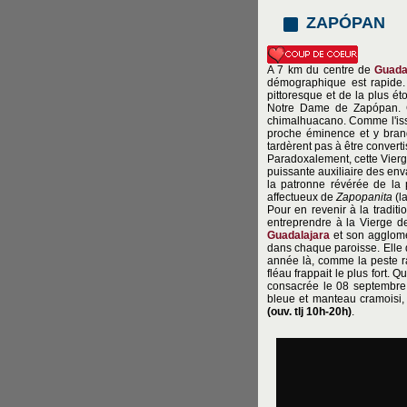
ZAPÓPAN
A 7 km du centre de
Guada
démographique est rapide. E
pittoresque et de la plus ét
Notre Dame de Zapópan. C
chimalhuacano. Comme l'iss
proche éminence et y brandi
tardèrent pas à être converti
Paradoxalement, cette Vierg
puissante auxiliaire des env
la patronne révérée de la
affectueux de
Zapopanita
(l
Pour en revenir à la traditi
entreprendre à la Vierge de 
Guadalajara
et son agglomér
dans chaque paroisse. Elle 
année là, comme la peste ra
fléau frappait le plus fort. 
consacrée le 08 septembre
bleue et manteau cramoisi, 
(ouv. tlj 10h-20h)
.