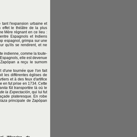
 tant l'expansion urbaine et
 effet le théâtre de la plus
nne Mère régnant en ce lieu :
 entre Espagnols et Indiens
mp espagnol, grimpa sur une
r qu'ils se rendirent, et ne
te indienne, comme la toute-
s Espagnols, elle est devenue
de Zapópan a reçu le surnom
t d'une tournée que l'on fait
it les différentes églises de
ers et à des feux d'artifice
e en fut prise en 1734. Cette
nita
fût transportée là où le
de la Expectación
, qui lui fut
açade plateresque. En robe
laza
principale de Zapópan