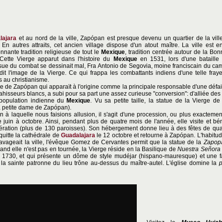
lajara
et au nord de la ville, Zapópan est presque devenu un quartier de la ville
n autres attraits, cet ancien village dispose d'un atout maître. La ville est en
onnante tradition religieuse de tout le
Mexique
, tradition centrée autour de la Bo
ette Vierge apparut dans l'histoire du
Mexique
en 1531, lors d'une bataille
ue du combat se dessinait mal, Fra Antonio de Segovia, moine franciscain du ca
t l'image de la Vierge. Ce qui frappa les combattants indiens d'une telle frayeu
s au christianisme.
e de Zapópan qui apparaït à l'origine comme la principale responsable d'une défai
ahisseurs blancs, a subi pour sa part une assez curieuse "conversion": d'alliée de
 population indienne du
Mexique
. Vu sa petite taille, la statue de la Vierge 
a petite dame de Zapópan).
on à laquelle nous faisions allusion, il s'agit d'une procession, ou plus exactemen
juin à octobre. Ainsi, pendant plus de quatre mois de l'année, elle visite et bén
ation (plus de 130 paroisses). Son hébergement donne lieu à des fêtes de quarti
quitte la cathédrale de
Guadalajara
le 12 octobre et retourne à Zapópan. L'habitud
vageait la ville, l'évêque Gomez de Cervantes permit que la statue de la
Zapopa
Quand elle n'est pas en tournée, la Vierge réside en la Basilique de
Nuestra Señora 
 1730, et qui présente un dôme de style mudéjar (hispano-mauresque) et une f
la sainte patronne du lieu trône au-dessus du maître-autel. L'église domine la
p