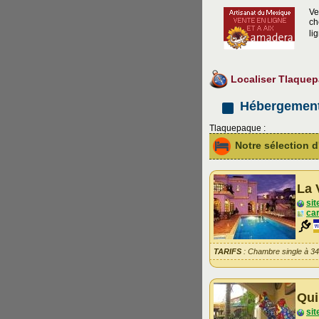
Ve
ch
li
Localiser Tlaque
Hébergemen
Tlaquepaque :
Notre sélection
La 
sit
car
TARIFS
: Chambre single à 3
Qui
sit