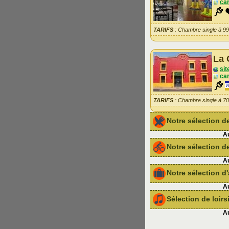
car
TARIFS
: Chambre single à 9
La 
sit
car
TARIFS
: Chambre single à 7
Notre sélection 
Au
Notre sélection de
Au
Notre sélection 
Au
Sélection de loir
Au