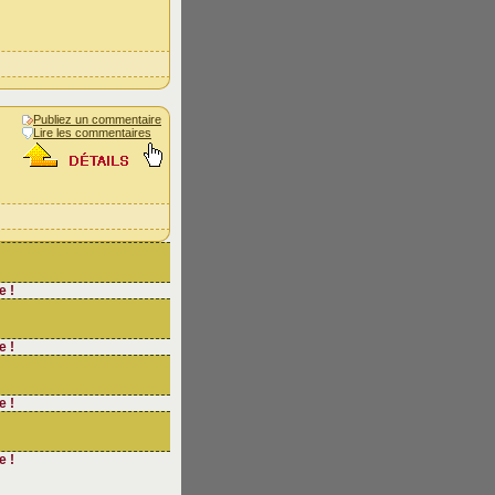
Publiez un commentaire
Lire les commentaires
e !
e !
e !
e !