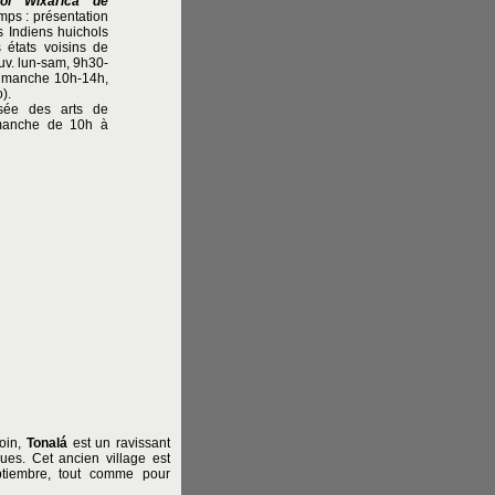
ol Wixarica de
mps : présentation
es Indiens huichols
 états voisins de
uv. lun-sam, 9h30-
dimanche 10h-14h,
).
sée des arts de
manche de 10h à
oin,
Tonalá
est un ravissant
ques. Cet ancien village est
ptiembre, tout comme pour