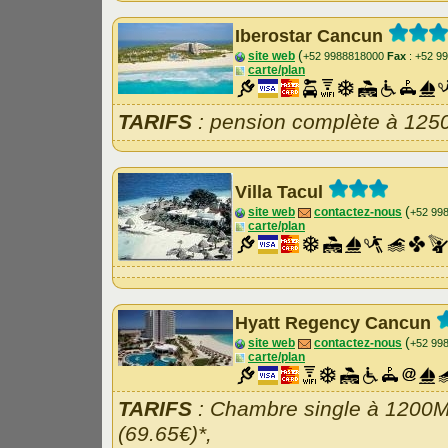
Iberostar Cancun
(
site web
+52 9988818000
Fax
: +52 9
carte/plan
TARIFS
: pension complète à 125
Villa Tacul
(
site web
contactez-nous
+52 99
carte/plan
Hyatt Regency Cancun
(
site web
contactez-nous
+52 99
carte/plan
TARIFS
: Chambre single à 1200
(69.65€)*,