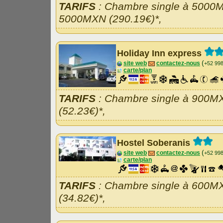
TARIFS
: Chambre single à 5000M
5000MXN (290.19€)*,
Holiday Inn express
(
site web
contactez-nous
+52 99
carte/plan
TARIFS
: Chambre single à 900M
(52.23€)*,
Hostel Soberanis
(
site web
contactez-nous
+52 99
carte/plan
TARIFS
: Chambre single à 600M
(34.82€)*,