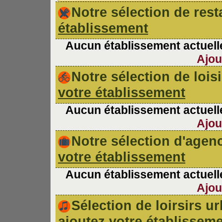
Notre sélection de re
établissement
Aucun établissement actuelle
Ajou
Notre sélection de lois
votre établissement
Aucun établissement actuelle
Ajou
Notre sélection d'age
votre établissement
Aucun établissement actuelle
Ajou
Sélection de loirsirs 
ajoutez votre établissem