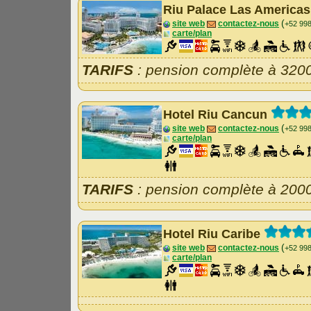
Riu Palace Las America
(
site web
contactez-nous
+52 99
carte/plan
TARIFS
: pension complète à 320
Hotel Riu Cancun
(
site web
contactez-nous
+52 99
carte/plan
TARIFS
: pension complète à 200
Hotel Riu Caribe
(
site web
contactez-nous
+52 99
carte/plan