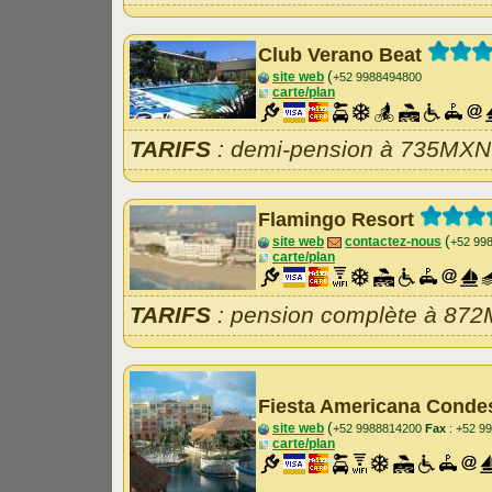
Club Verano Beat
(
site web
+52 9988494800
carte/plan
TARIFS
: demi-pension à 735MXN 
Flamingo Resort
(
site web
contactez-nous
+52 99
carte/plan
TARIFS
: pension complète à 872
Fiesta Americana Cond
(
site web
+52 9988814200
Fax
: +52 9
carte/plan