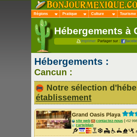
Régions
Pratique
Culture
Tourisme
Hébergements à 
Imprimer
Partager sur :
faceb
Hébergements :
Cancun :
Notre sélection d'hé
établissement
Grand Oasis Playa
(
site web
contactez-nous
+52 99
carte/plan