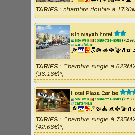
TARIFS
: chambre double à 1730M
Kin Mayab hotel
(
site web
contactez-nous
+52 99
carte/plan
TARIFS
: Chambre single à 623M
(36.16€)*,
Hotel Plaza Caribe
(
site web
contactez-nous
+52 99
carte/plan
TARIFS
: Chambre single à 735M
(42.66€)*,