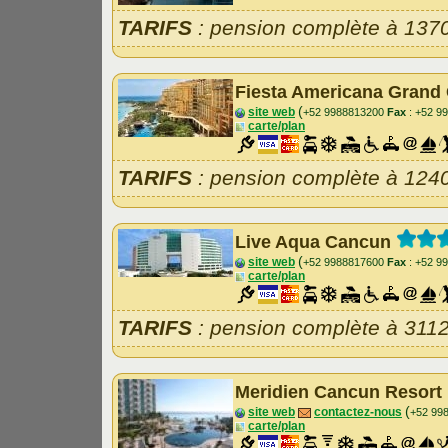
TARIFS
: pension complète à 137
Fiesta Americana Grand
(
site web
+52 9988813200
Fax
: +52 9
carte/plan
TARIFS
: pension complète à 124
Live Aqua Cancun
(
site web
+52 9988817600
Fax
: +52 9
carte/plan
TARIFS
: pension complète à 311
Meridien Cancun Resort
(
site web
contactez-nous
+52 99
carte/plan