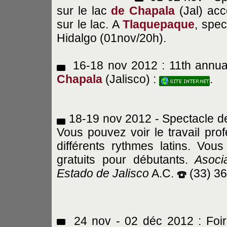
sur le lac
de Chapala
(Jal) ac
sur le lac. A
Tlaquepaque
, spe
Hidalgo (01nov/20h).
16-18 nov 2012 : 11th annual
Chapala
(Jalisco) :
.
18-19 nov 2012 - Spectacle d
Vous pouvez voir le travail pr
différents rythmes latins. Vo
gratuits pour débutants.
Asoci
Estado de Jalisco
A.C.
(33) 3
24 nov - 02 déc 2012 : Foire