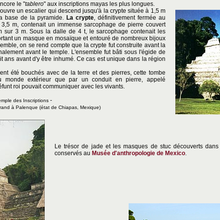
ncore le "
tablero
" aux inscriptions mayas les plus longues.
 couvre un escalier qui descend jusqu'à la crypte située à 1,5 m
a base de la pyramide.
La crypte
, définitivement fermée au
 3,5 m, contenait un immense sarcophage de pierre couvert
m sur 3 m. Sous la dalle de 4 t, le sarcophage contenait les
 portant un masque en mosaïque et entouré de nombreux bijoux
emble, on se rend compte que la crypte fut construite avant la
inalement avant le temple. L'ensemble fut bâti sous l'égide de
it ans avant d'y être inhumé. Ce cas est unique dans la région
ent été bouchés avec de la terre et des pierres, cette tombe
au monde extérieur que par un conduit en pierre, appelé
éfunt roi pouvait communiquer avec les vivants.
-
emple des Inscriptions
rand
à Palenque
(état de Chiapas, Mexique)
Le trésor de jade et les masques de stuc découverts dans 
conservés au
Musée d'anthropologie de Mexico
.