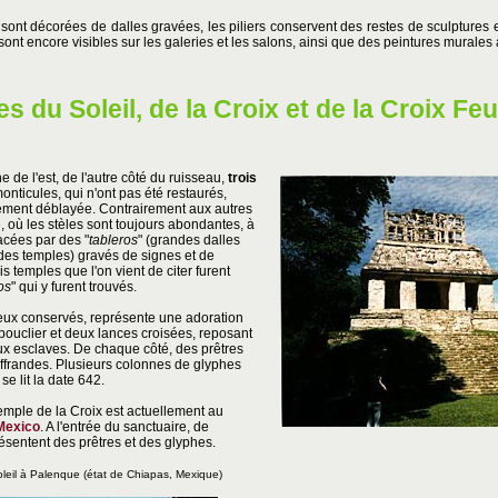
sont décorées de dalles gravées, les piliers conservent des restes de sculptures
s sont encore visibles sur les galeries et les salons, ainsi que des peintures murales 
 du Soleil, de la Croix et de la Croix Feui
e de l'est, de l'autre côté du ruisseau,
trois
onticules, qui n'ont pas été restaurés,
lement déblayée. Contrairement aux autres
 où les stèles sont toujours abondantes, à
acées par des "
tableros
" (grandes dalles
 des temples) gravés de signes et de
 temples que l'on vient de citer furent
os
" qui y furent trouvés.
ux conservés, représente une adoration
 bouclier et deux lances croisées, reposant
ux esclaves. De chaque côté, des prêtres
offrandes. Plusieurs colonnes de glyphes
se lit la date 642.
temple de la Croix est actuellement au
Mexico
. A l'entrée du sanctuaire, de
ésentent des prêtres et des glyphes.
leil
à Palenque
(état de Chiapas, Mexique)