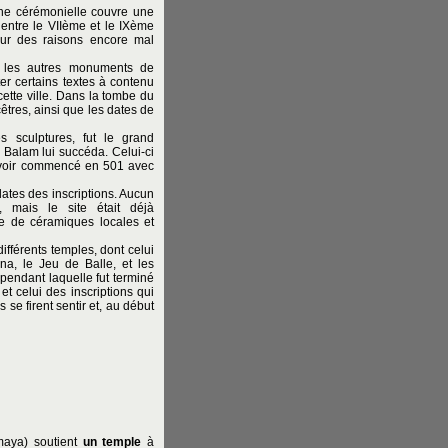
one cérémonielle couvre une
ntre le VIIème et le IXème
our des raisons encore mal
t les autres monuments de
ter certains textes à contenu
cette ville. Dans la tombe du
cêtres, ainsi que les dates de
s sculptures, fut le grand
n Balam lui succéda. Celui-ci
 avoir commencé en 501 avec
dates des inscriptions. Aucun
 mais le site était déjà
e de céramiques locales et
fférents temples, dont celui
a, le Jeu de Balle, et les
pendant laquelle fut terminé
 et celui des inscriptions qui
se firent sentir et, au début
maya) soutient
un temple
à