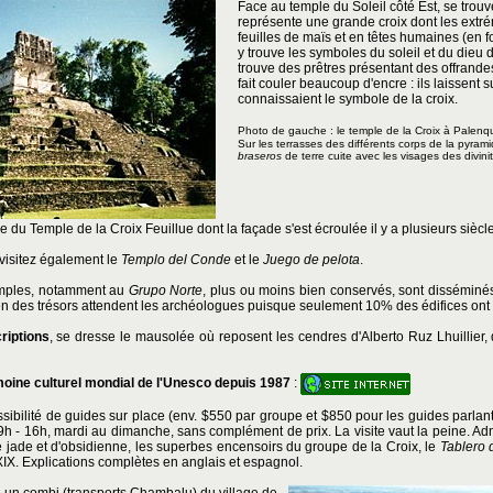
Face au temple du Soleil côté Est, se trou
représente une grande croix dont les extré
feuilles de maïs et en têtes humaines (en 
y trouve les symboles du soleil et du dieu d
trouve des prêtres présentant des offrande
fait couler beaucoup d'encre : ils laissent
connaissaient le symbole de la croix.
Photo de gauche : le temple de la Croix
à Palenq
Sur les terrasses des différents corps de la pyram
braseros
de terre cuite avec les visages des divin
e du Temple de la Croix Feuillue dont la façade s'est écroulée il y a plusieurs siècl
visitez également le
Templo del Conde
et le
Juego de pelota
.
emples, notamment au
Grupo Norte
, plus ou moins bien conservés, sont disséminés 
n des trésors attendent les archéologues puisque seulement 10% des édifices ont é
riptions
, se dresse le mausolée où reposent les cendres d'Alberto Ruz Lhuillier,
imoine culturel mondial de l'Unesco depuis 1987
:
sibilité de guides sur place (env. $550 par groupe et $850 pour les guides parlant
9h - 16h, mardi au dimanche, sans complément de prix. La visite vaut la peine. Adm
de jade et d'obsidienne, les superbes encensoirs du groupe de la Croix, le
Tablero 
IX. Explications complètes en anglais et espagnol.