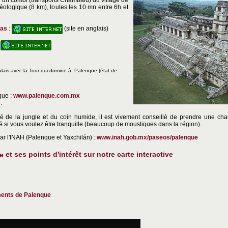
e un combi (transports Chambalu) du village de
éologique (8 km), toutes les 10 mn entre 6h et
pas
:
(site en anglais)
:
lais avec la Tour qui domine à Palenque (état de
que :
www.palenque.com.mx
.
é de la jungle et du coin humide, il est vivement conseillé de prendre une c
 si vous voulez être tranquille (beaucoup de moustiques dans la région).
 par l'INAH (Palenque et Yaxchilán) :
www.inah.gob.mx/paseos/palenque
e
et ses points d'intérêt sur notre carte interactive
ments de Palenque