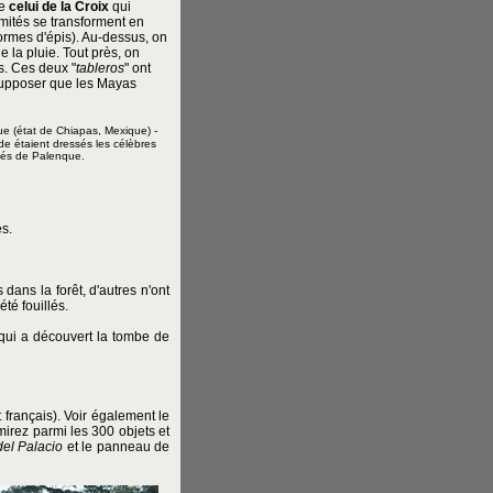
ve
celui de la Croix
qui
mités se transforment en
formes d'épis). Au-dessus, on
e la pluie. Tout près, on
s. Ces deux "
tableros
" ont
 supposer que les Mayas
ue
(état de Chiapas, Mexique)
-
ide étaient dressés les célèbres
ités de Palenque.
es.
dans la forêt, d'autres n'ont
té fouillés.
 qui a découvert la tombe de
 français). Voir également le
irez parmi les 300 objets et
del Palacio
et le panneau de