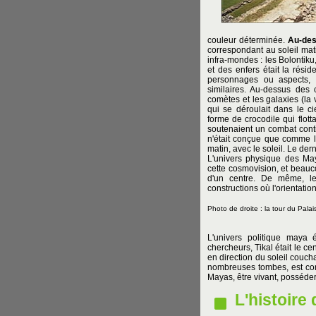
couleur déterminée.
Au-des
correspondant au soleil matin
infra-mondes : les Bolontiku
et des enfers était la résid
personnages ou aspects, a
similaires. Au-dessus des 
comètes et les galaxies (la
qui se déroulait dans le ci
forme de crocodile qui flott
soutenaient un combat conti
n'était conçue que comme l
matin, avec le soleil. Le dern
L'univers physique des May
cette cosmovision, et beauco
d'un centre. De même, l
constructions où l'orientatio
Photo de droite : la tour du Palai
L'univers politique maya 
chercheurs, Tikal était le cent
en direction du soleil couch
nombreuses tombes, est con
Mayas, être vivant, posséder 
L'histoire