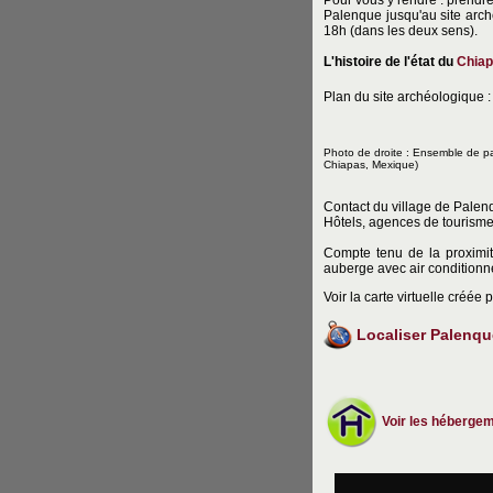
Pour vous y rendre : prendr
Palenque jusqu'au site arch
18h (dans les deux sens).
L'histoire de l'état du
Chia
Plan du site archéologique 
Photo de droite : Ensemble de pa
Chiapas, Mexique)
Contact du village de Palen
Hôtels, agences de tourisme
Compte tenu de la proximit
auberge avec air conditionné
Voir la carte virtuelle créée
Localiser Palenqu
Voir les héberge