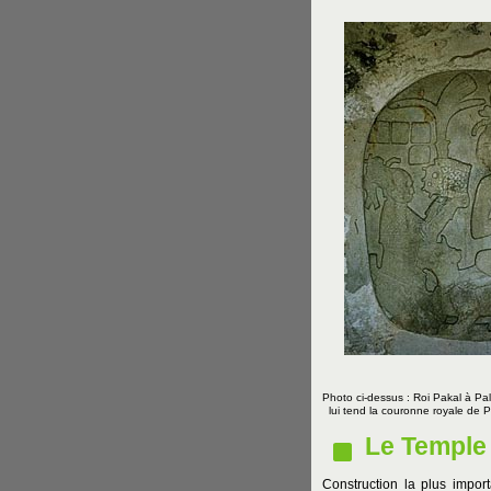
Photo ci-dessus : Roi Pakal à P
lui tend la couronne royale de 
Le Temple 
Construction la plus impor