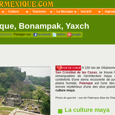
Culture
Tourisme
Le Mexique
Societé
Agend
que, Bonampak, Yaxch
Imprimer
Partager sur :
facebook
twitter
google
A 150 km de Villaherm
San Cristóbal de las Casas
, se trouve 
remarquables de l'architecture maya c
contreforts d'une sierra recouverte de j
plaine humide,
Palenque
est l'une des 
encore mystérieux d'une des plus grand
culture maya
.
Photo de gauche : vue de Palenque
(état de Chi
La culture maya