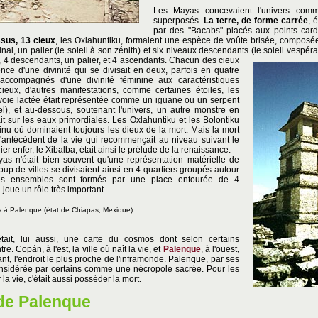
Les Mayas concevaient l'univers co
superposés.
La terre, de forme carrée
, 
par des "Bacabs" placés aux points card
sus, 13 cieux
, les Oxlahuntiku, formaient une espèce de voûte brisée, composé
al, un palier (le soleil à son zénith) et six niveaux descendants (le soleil vespéra
, 4 descendants, un palier, et 4 ascendants.
Chacun des cieux
ence d'une divinité qui se divisait en deux, parfois en quatre
ccompagnés d'une divinité féminine aux caractéristiques
cieux, d'autres manifestations, comme certaines étoiles, les
 voie lactée était représentée comme un iguane ou un serpent
el), et au-dessous, soutenant l'univers, un autre monstre en
ait sur les eaux primordiales. Les Oxlahuntiku et les Bolontiku
nu où dominaient toujours les dieux de la mort. Mais la mort
'antécédent de la vie qui recommençait au niveau suivant le
ier enfer, le Xibalba, était ainsi le prélude de la renaissance.
as n'était bien souvent qu'une représentation matérielle de
up de villes se divisaient ainsi en 4 quartiers groupés autour
es ensembles sont formés par une place entourée de 4
n joue un rôle très important.
s
à Palenque
(état de Chiapas, Mexique)
était, lui aussi, une carte du cosmos dont selon certains
re. Copán, à l'est, la ville où naît la vie, et
Palenque
, à l'ouest,
ant, l'endroit le plus proche de l'inframonde. Palenque, par ses
sidérée par certains comme une nécropole sacrée. Pour les
la vie, c'était aussi posséder la mort.
 de Palenque