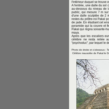
l'intérieur duquel se trouve e
A l'entrée, une dalle du sol
au-dessous du niveau de l
public, qui mesure 7 m sur
d'une dalle sculptée de 2 
restes du prêtre-roi Pakal
de jade. En étudiant cet ens
pyramide qui la couvre et f
Pakal qui régna soixante-hu
maya.
Après que les escaliers eur
célèbre ne resta reliée 
"psychoduc", par lequel le d
Photo de droite et ci-dessous : T
Célèbre mausolée de Pakal le G