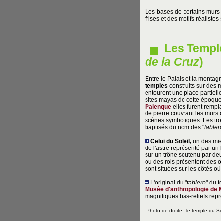
Les bases de certains murs 
frises et des motifs réaliste
Les Temples
de la Cruz
)
Entre le Palais et la montagn
temples
construits sur des m
entourent une place partiel
sites mayas de cette époque,
Palenque
elles furent rempl
de pierre couvrant les murs
scènes symboliques. Les trois
baptisés du nom des "
tabler
Celui du Soleil,
un des mie
de l'astre représenté par un
sur un trône soutenu par de
ou des rois présentent des 
sont situées sur les côtés où 
L'original du "
tablero
" du 
Musée d'anthropologie de 
magnifiques bas-reliefs repr
Photo de droite : le temple du So