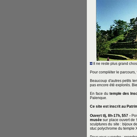
Il ne reste plus grand chos
Pour compléter le parcours, 
Beaucoup d'autres petits t
pas encore été explorés. Bie
En face du
temple des Insc
Palenque.
Ce site est inscrit au Patr
Ouvert tlj, 8h-17h, $57 -
Pos
musée
sur place ouvert de 
sculptures du site : bijoux 
stuc polychrome du temple X