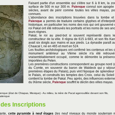
Faisant partie d'un ensemble qui s'étire sur 6 à 8 km, la z
surface de 500 m sur 300 m.
Palenque
connut son apogée e
siècles, avant de périr comme toutes les villes mayas, p
connues.
L'abondance des inscriptions trouvées dans la tombe e
Palenque
a permis de traduire certains glyphes et d'interpré
historique, en particulier les noms des rois qui ont gouverné 
roi Pakal ont été retrouvés les portraits et les noms de ses an
leurs règnes.
Pakal, le roi au pied-bot si souvent représenté dans le
constructeur de la ville. Il régna de 615 à 683, et son fils Ka
avait six doigts aux mains et aux pieds. La dynastie paraît
Chaacal I, né en 465 et mort en 524.
Les fouilles archéologiques ont confirmé les contenus et les 
monument antérieur au VIème siècle n'a été retrouvé,
vraisemblablement occupé, comme le démontre la présenc
importées du Peten.
Les premières constructions correspondent au groupe nord (di
du Comte, en souvenir du baron de Waldeck qui y séjourn
premières étapes du Palais), puis vint l'époque de splendeur 
le Palais, et construits les temples des Croix, celui du Soleil
contient la tombe de Pakal. Peu après, des influences externes 
du IXème siècle,
Palenque
souffrit le déclin des villes mayas.
alenque
(état de Chiapas, Mexique)
- Au milieu, la mère de Pacal agenouillée devant son fils,
Palenque
des Inscriptions
tante,
cette pyramide à neuf étages
(les neuf niveaux du monde souterrain 