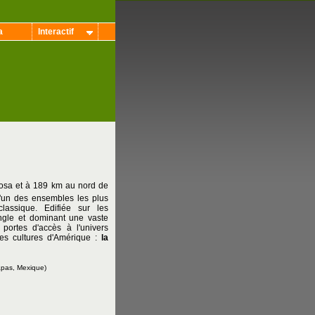
a
Interactif
osa et à 189 km au nord de
l'un des ensembles les plus
lassique. Edifiée sur les
ungle et dominant une vaste
portes d'accès à l'univers
es cultures d'Amérique :
la
apas, Mexique)