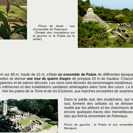
Photo de droite : vue
d'ensemble de Palenque
(Temple des Inscriptions sur
la gauche et le Palais sur la
droite)
 m sur 80 m, haute de 10 m, s'étale
un ensemble de Palais
de différentes époque
uelles se dresse
une tour de quatre étages
de presque 20 m de hauteur. Chacun
 galeries et de salons décorés. Les murs sont décorés de personnages mystérieux. 
s intérieures et des installations sanitaires aménagées dans l'une des cours. La 
. Voir les
patios de la Torre
et
de los Esclavos
, aux marches encadrées de surprenan
Dans la partie sud, des souterrains, qui re
sud, forment des cellules où se dressen
mutilé par les pilleurs et les chercheurs d
encore quelques traces des merveilleuses
stuc qui font la renommée de Palenque.
Photo de gauche : le Palais
et son ensembl
Mexique)