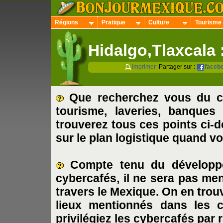
Régions
Pratique
Culture
Tourisme
Hidalgo,Tlaxcala 
Imprimer
Partager sur :
faceb
Que recherchez vous du cô
tourisme, laveries, banques 
trouverez tous ces points ci-d
sur le plan logistique quand v
Compte tenu du développ
cybercafés
, il ne sera pas m
travers le Mexique.
On en trouv
lieux mentionnés dans les ch
privilégiez les cybercafés par 