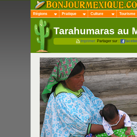
Régions
Pratique
Culture
Tourisme
Tarahumaras au 
Imprimer
Partager sur :
faceb