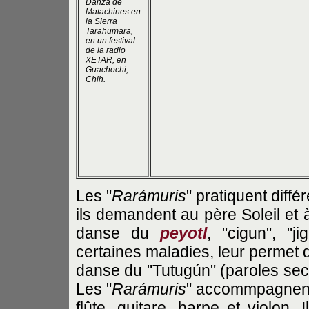
Danza de
Matachines en
la Sierra
Tarahumara,
en un festival
de la radio
XETAR, en
Guachochi,
Chih.
Les "
Rarámuris
" pratiquent diff
ils demandent au père Soleil et 
danse du
peyotl
, "cigun", "j
certaines maladies, leur permet d'
danse du "Tutugún" (paroles secr
Les "
Rarámuris
" accommpagnent 
flûte, guitare, harpe et violon.