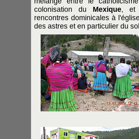
mélange entre le catholicism
colonisation du
Mexique
, et
rencontres dominicales à l'églis
des astres et en particulier du sol