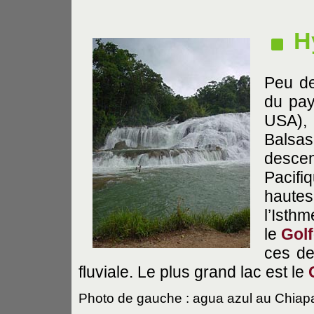
H
Peu de
du pay
USA),
Balsas
descen
Pacifi
haute
l’Isth
le
Gol
ces de
fluviale. Le plus grand lac est le
Photo de gauche : agua azul au Chiap