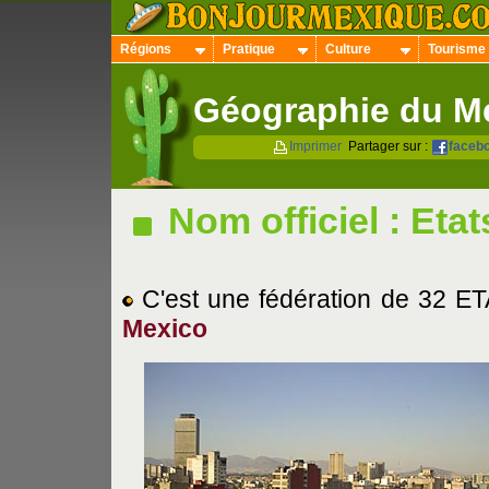
Régions
Pratique
Culture
Tourisme
Géographie du M
Imprimer
Partager sur :
faceb
Nom officiel : Eta
C'est une fédération de 32 ETAT
Mexico