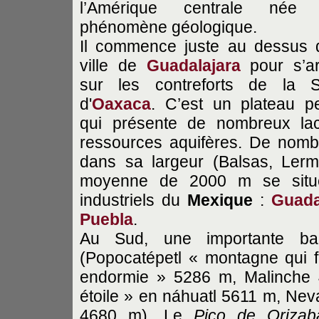
l’Amérique centrale née 
phénomène géologique.
Il commence juste au dessus 
ville de
Guadalajara
pour s’ar
sur les contreforts de la S
d'
Oaxaca
. C’est un plateau p
qui présente de nombreux la
ressources aquifères. De nombr
dans sa largeur (Balsas, Lerma
moyenne de 2000 m se situen
industriels du
Mexique
:
Guada
Puebla
.
Au Sud, une importante bar
(Popocatépetl « montagne qui 
endormie » 5286 m, Malinche 
étoile » en náhuatl 5611 m, Nev
4680 m). Le
Pico de Orizab