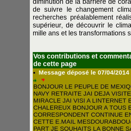
diminution de la barrière de cora
de suivre le changement clim
recherches préalablement réal
supérieur, de découvrir le clima
mille ans et les transformations 
Vos contributions et commenta
de cette page
Message déposé le 07/04/201
BONJOUR LE PEUPLE DE MEXIQU
NAVY RETRAITE JAI DEJA VISIT
MIRACLE JAI VISI A LINTERNET
CHALEREUX BONJOUR A TOUS E
CORRESPONDENT CONTINUE EN
CETTE E.MAIL
MESDOURABDOU
PART JE SOUHAITS LA BONNE 