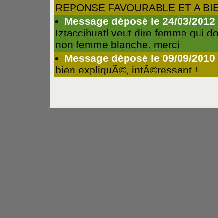
REPONSE FAVOURABLE ET A BI
Message déposé le 24/03/2012 -
Iztaccihuatl veut dire femme qui d
non femme blanche. merci
Message déposé le 09/09/2010 
bien expliquÃ©, intÃ©ressant !