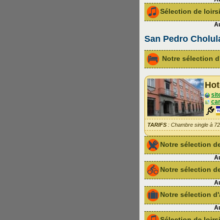
Sélection de loir
Au
San Pedro Cholula
Notre sélection
Hot
sit
car
TARIFS
: Chambre single à 7
Notre sélection 
Au
Notre sélection de
Au
Notre sélection 
Au
Sélection de loir