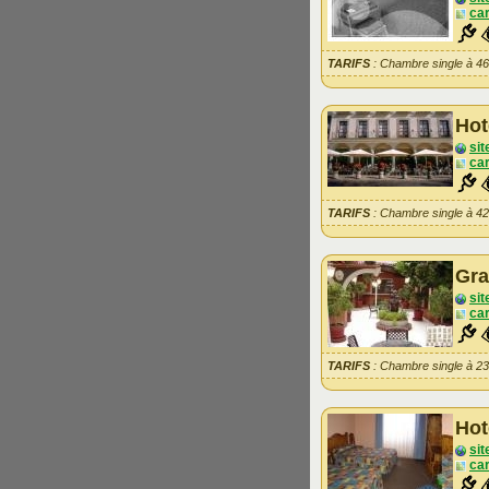
car
TARIFS
: Chambre single à 4
Hot
sit
car
TARIFS
: Chambre single à 4
Gra
sit
car
TARIFS
: Chambre single à 2
Hot
sit
car