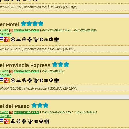
30MXN (19.15€)*, chambre double à 440MXN (25.54€)*,
fer Hotel
(
e web
contactez-nous
+52 2222460611
Fax
: +52 2222423485
te/plan
04MXN (29.25€)*, chambre double à 622MXN (36.1€)*,
el Provincia Express
(
e web
contactez-nous
+52 2222463557
te/plan
00MXN (23.22€)*, chambre double à 500MXN (29.02€)*,
el del Paseo
(
e web
contactez-nous
+52 2222462415
Fax
: +52 2222466323
te/plan