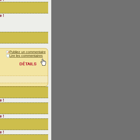
e !
Publiez un commentaire
Lire les commentaires
e !
e !
e !