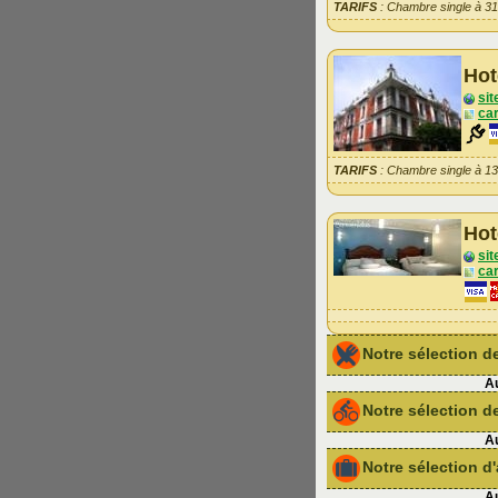
TARIFS
: Chambre single à 3
Hot
sit
car
TARIFS
: Chambre single à 1
Hot
sit
car
Notre sélection 
Au
Notre sélection de
Au
Notre sélection 
Au