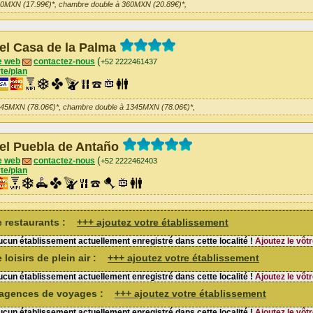
10MXN (17.99€)*, chambre double à 360MXN (20.89€)*,
el Casa de la Palma
(
e web
contactez-nous
+52 2222461437
te/plan
345MXN (78.06€)*, chambre double à 1345MXN (78.06€)*,
el Puebla de Antaño
(
e web
contactez-nous
+52 2222462403
te/plan
de restaurants :
+++ ajoutez votre établissement
cun établissement actuellement enregistré dans cette localité !
Ajoutez le vôtr
 loisirs de plein air :
+++ ajoutez votre établissement
cun établissement actuellement enregistré dans cette localité !
Ajoutez le vôtr
d'agences de voyages :
+++ ajoutez votre établissement
cun établissement actuellement enregistré dans cette localité !
Ajoutez le vôtr