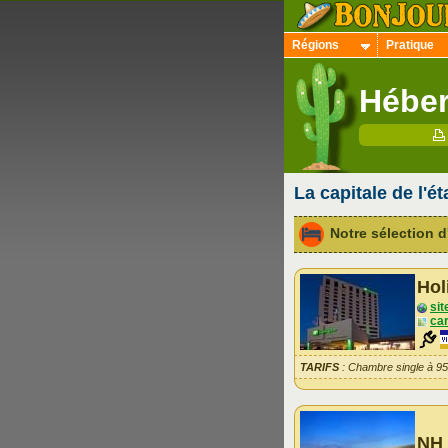
Régions
Pratique
Héber
La capitale de l'é
Notre sélection
Hol
sit
car
TARIFS
: Chambre single à 9
NH