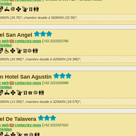
te/plan
60MXN (26.7€)*, chambre double à 560MXN (32.5€)*,
el San Angel
(
e web
contactez-nous
+52 2222322766
te/plan
20MXN (24.38€)*, chambre double à 420MXN (24.38€)*,
n Hotel San Agustin
(
e web
contactez-nous
+52 2222325089
te/plan
30MXN (13.35€)*, chambre double à 320MXN (18.57€)*,
el De Talavera
(
e web
contactez-nous
+52 2222327022
te/plan