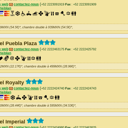
(
e web
contactez-nous
+52 2223091919
Fax
: +52 2223091909
te/plan
39MXN (54.5€)*, chambre double à 939MXN (54.5€)*,
el Puebla Plaza
(
e web
contactez-nous
+52 2222463175
Fax
: +52 2222425792
te/plan
82MXN (22.17€)*, chambre double à 499MXN (28.96€)*,
el Royalty
(
e web
contactez-nous
+52 2222424740
Fax
: +52 2222424743
te/plan
90MXN (28.44€)*, chambre double à 595MXN (34.53€)*,
el Imperial
(
e web
contactez-nous
+52 2222424980
Fax
: +52 2222463825