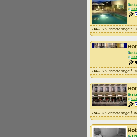
sit
car
TARIFS
: Chambre single à 9
Hot
sit
car
TARIFS
: Chambre single à 3
Hot
sit
car
TARIFS
: Chambre single à 4
Hot
sit