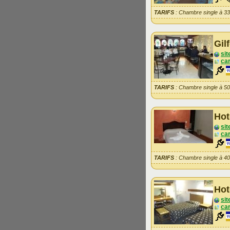
TARIFS
: Chambre single à 3
Gil
sit
car
TARIFS
: Chambre single à 5
Hot
sit
car
TARIFS
: Chambre single à 4
Hot
sit
car