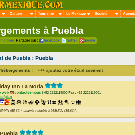
Culture
Tourisme
Le Mexique
Societé
Agend
gements à Puebla
Imprimer
Partager sur :
facebook
twitter
google
tat de Puebla : Puebla
 d'hébergements :
+++ ajoutez votre établissement
iday Inn La Noria
(
e web
contactez-nous
+52 2222119000
Fax
: +52 2222119001
te/plan
58MXN (55.6€)*, chambre double à 958MXN (55.6€)*,
 Puebla