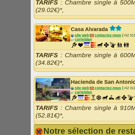
TARIFS
: Chambre single à 500
(29.02€)*,
Casa Alvarada
(
site web
contactez-nous
+52 31
carte/plan
TARIFS
: Chambre single à 600
(34.82€)*,
Hacienda de San Antoni
(
site web
contactez-nous
+52 31
carte/plan
TARIFS
: Chambre single à 910
(52.81€)*,
Notre sélection de re