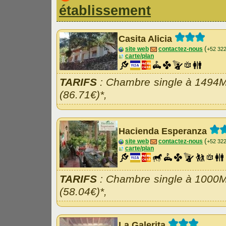
établissement
Casita Alicia
(
site web
contactez-nous
+52 32
carte/plan
TARIFS
: Chambre single à 1494
(86.71€)*,
Hacienda Esperanza
(
site web
contactez-nous
+52 32
carte/plan
TARIFS
: Chambre single à 1000
(58.04€)*,
La Galerita