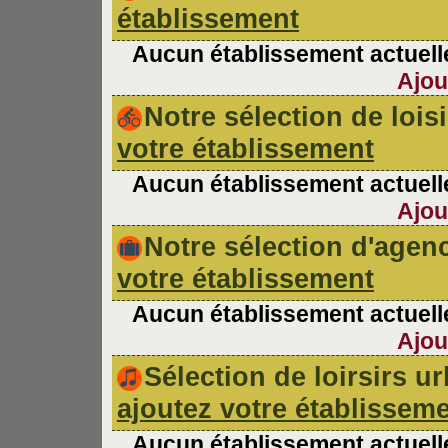
établissement
Aucun établissement actuelle
Ajou
Notre sélection de lois
votre établissement
Aucun établissement actuelle
Ajou
Notre sélection d'age
votre établissement
Aucun établissement actuelle
Ajou
Sélection de loirsirs 
ajoutez votre établissem
Aucun établissement actuelle