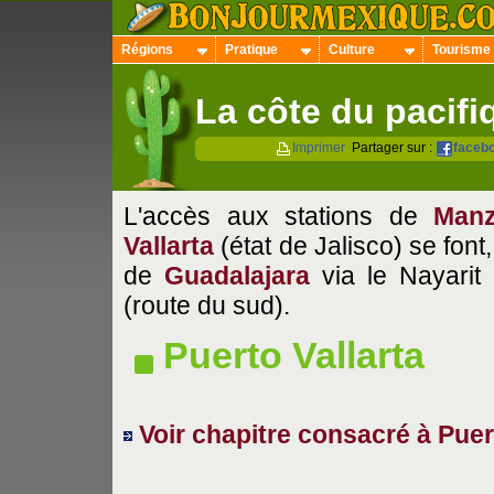
Régions
Pratique
Culture
Tourisme
La côte du pacifi
Imprimer
Partager sur :
faceb
L'accès aux stations de
Manz
Vallarta
(état de Jalisco) se font, 
de
Guadalajara
via le Nayarit 
(route du sud).
Puerto Vallarta
Voir chapitre consacré à Puer