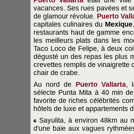
Puerto Vallarta
était une ville
vacances. Ses rues pavées et se
de glamour révolue.
Puerto Vall
capitales culinaires du
Mexique
restaurants haut de gamme ence
les meilleurs plats dans les m
Taco Loco de Felipe, à deux co
dégusté un des repas les plus
crevettes remplis de vinaigrett
chair de crabe.
Au nord de
Puerto Vallarta
, 
sélecte Punta Mita à 40 min de
favorite de riches célébrités co
hôtels de luxe et appartements de
Sayulita, à environ 48km au 
d'une baie aux vagues rythmé