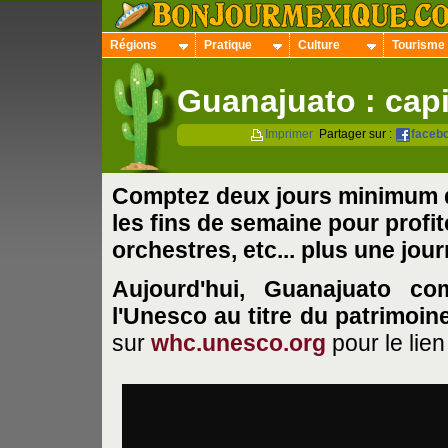
Régions
Pratique
Culture
Tourisme
Guanajuato : capi
Imprimer
Partager sur :
faceb
Comptez deux jours minimum da
les fins de semaine pour profi
orchestres, etc...
plus une jour
Aujourd'hui, Guanajuato co
l'Unesco au titre du patrimoin
sur
whc.unesco.org
pour le lie