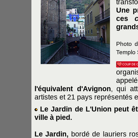
transf
Une p
ces
grands
Photo d
Templo 
organi
appe
l'équivalent d'Avignon
, qui at
artistes et 21 pays représentés 
Le Jardin de L'Union peut êtr
ville à pied.
Le Jardin,
bordé de lauriers ros