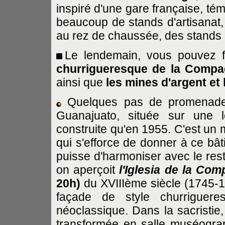
inspiré d'une gare française, t
beaucoup de stands d'artisanat, 
au rez de chaussée, des stands 
Le lendemain, vous pouvez fa
churrigueresque de la Compa
ainsi que
les mines d'argent et 
Quelques pas de promenade e
Guanajuato, située sur une l
construite qu'en 1955. C'est un 
qui s'efforce de donner à ce bâ
puisse d'harmoniser avec le reste 
on aperçoit
l'Iglesia de la Com
20h)
du XVIIIème siècle (1745-17
façade de style churriguere
néoclassique. Dans la sacristie
transformée en salle muséograp