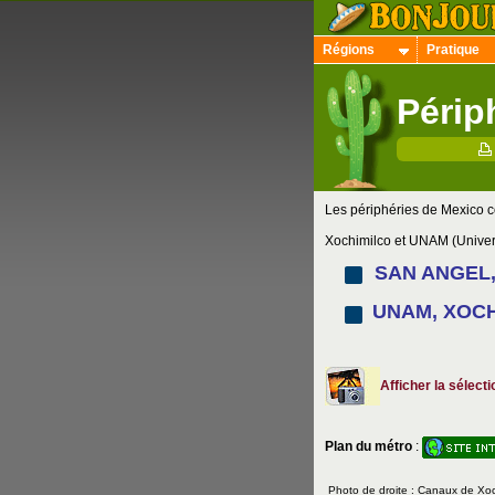
Régions
Pratique
Périp
Les périphéries de Mexico
Xochimilco et UNAM (Univers
SAN ANGEL
UNAM, XOCH
Afficher la sélect
Plan du métro
:
Photo de droite : Canaux de Xoc