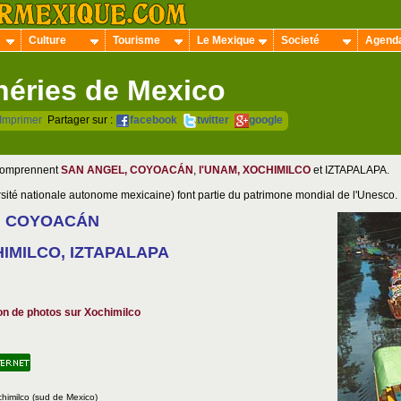
Culture
Tourisme
Le Mexique
Societé
Agend
héries de Mexico
Imprimer
Partager sur :
facebook
twitter
google
 comprennent
SAN ANGEL, COYOACÁN
,
l'UNAM, XOCHIMILCO
et IZTAPALAPA.
ité nationale autonome mexicaine) font partie du patrimone mondial de l'Unesco.
, COYOACÁN
IMILCO, IZTAPALAPA
ion de photos sur Xochimilco
himilco (sud de Mexico)