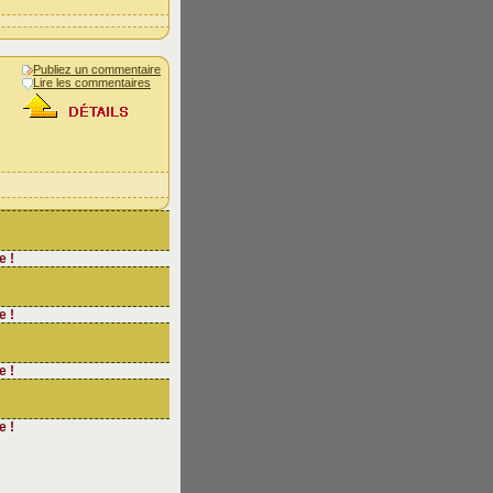
Publiez un commentaire
Lire les commentaires
e !
e !
e !
e !