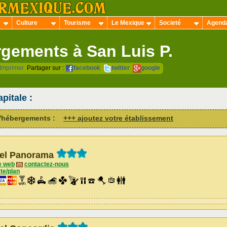
Culture
Tourisme
Le Mexique
Societé
Agend
gements à San Luis P.
Imprimer
Partager sur :
facebook
twitter
google
pitale :
 d'hébergements :
+++ ajoutez votre établissement
el Panorama
e web
contactez-nous
te/plan