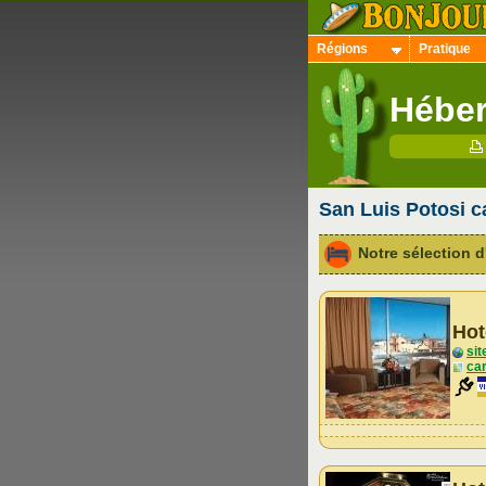
Régions
Pratique
Héber
San Luis Potosi ca
Notre sélection
Hot
sit
car