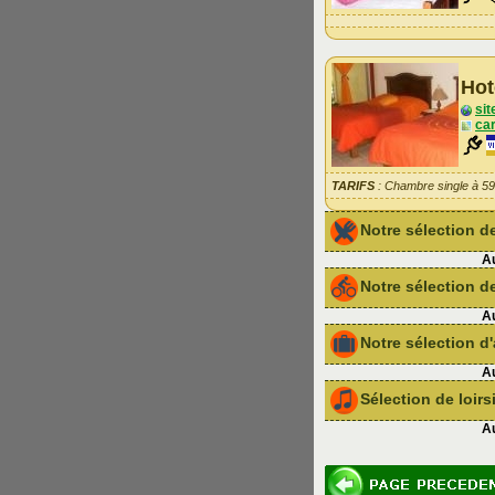
Hot
sit
car
TARIFS
: Chambre single à 5
Notre sélection 
Au
Notre sélection de
Au
Notre sélection 
Au
Sélection de loir
Au