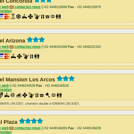
el Concordia
(
e web
contactez-nous
+52 4448120666
Fax
: +52 4448126979
te/plan
el Arizona
(
e web
contactez-nous
+52 4448181848
Fax
: +52 4448222182
te/plan
el Mansion Los Arcos
(
e web
+52 4448240530
Fax
: +52 4448240530
te/plan
86MXN (34.01€)*, chambre double à 636MXN (36.91€)*,
l Plaza
(
e web
contactez-nous
+52 4448146055
Fax
: +52 4448146639
te/plan