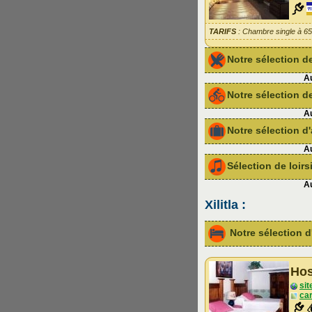
TARIFS
: Chambre single à 6
Notre sélection 
Au
Notre sélection de
Au
Notre sélection 
Au
Sélection de loir
Au
Xilitla :
Notre sélection
Hos
sit
car