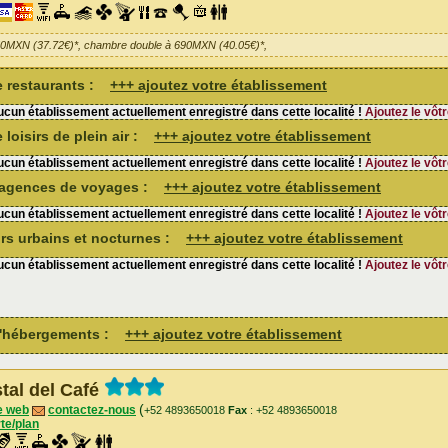
50MXN (37.72€)*, chambre double à 690MXN (40.05€)*,
de restaurants :
+++ ajoutez votre établissement
cun établissement actuellement enregistré dans cette localité !
Ajoutez le vôtr
 loisirs de plein air :
+++ ajoutez votre établissement
cun établissement actuellement enregistré dans cette localité !
Ajoutez le vôtr
d'agences de voyages :
+++ ajoutez votre établissement
cun établissement actuellement enregistré dans cette localité !
Ajoutez le vôtr
sirs urbains et nocturnes :
+++ ajoutez votre établissement
cun établissement actuellement enregistré dans cette localité !
Ajoutez le vôtr
 d'hébergements :
+++ ajoutez votre établissement
tal del Café
(
e web
contactez-nous
+52 4893650018
Fax
: +52 4893650018
te/plan