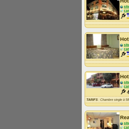
Hot
sit
car
Hot
sit
car
Hot
sit
car
TARIFS
: Chambre single à 5
Rea
sit
car