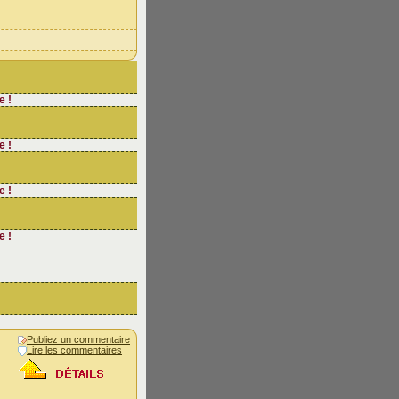
e !
e !
e !
e !
Publiez un commentaire
Lire les commentaires