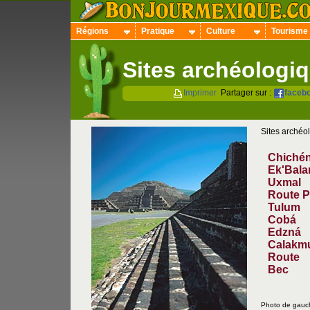
Régions
Pratique
Culture
Tourisme
Sites archéologi
Imprimer
Partager sur :
faceb
Sites archéo
Chichén
Ek'Bal
Uxmal
Route 
Tulum
Cobá
Edzná
Calakm
Route
Bec
Photo de gauch