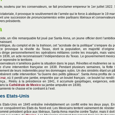
bide, soutenu par les conservateurs, se fait proclamer empereur le 1er juillet 182
tatoriale, il provoque le soulèvement de l’armée qui le force à abdiquer le 19 ma
ont une succession de
pronunciamientos
entre partisans libéraux et conservateurs
vers présidents.
a
ide, un rôle remarquable fut joué par Santa Anna, un jeune officier dont l’ambitio
naissant.
’intrigue, du complot et de la trahison, cet “acrobate de la politique” s’empare du 
nce provoque la révolte du Texas, dont la population, en majorité d’origin
irige personnellement les opérations militaires contre les insurgés, mais vaincu,
e, en 1836, un acte reconnaissant l’indépendance du Texas. Le gouvernement mexic
r reprendre le territoire.
servateurs n’améliora guère la situation dans le pays. Révoltes et mutineries se 
e d’une intervention française en 1838. Pendant plusieurs semaines, la flotte 
aiement de leurs indemnités pour les dommages subis. Un des sinistrés étant un pât
ptisèrent cette intervention “la Guerre des petits gâteaux”. Santa Anna profita de ce
cruz
, où il perdit une jambe, emportée par un boulet français ; ce boulet lui rendit 
a... Réélu à la présidence en 1841, il accumule gaspillages, exigences, extr
ans la
Cathédrale de Mexico
sa jambe amputée en 1838).
iamiento
le chasse et le contraint à l’exil.
es Etats-Unis
s Etats-Unis en 1845 entraîne inévitablement un conflit entre les deux pays. En
or conquièrent les Etats du Nord-est. Les Mexicains tentent vainement de résiste
ommé président grâce aux libéraux, Santa Anna marche contre Taylor, mais il doit 