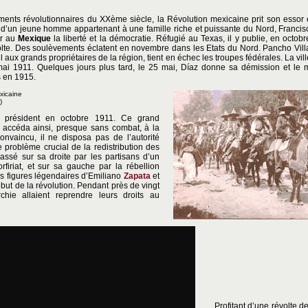
nts révolutionnaires du XXème siècle, la Révolution mexicaine prit son essor e
n d’un jeune homme appartenant à une famille riche et puissante du Nord, Francis
er au
Mexique
la liberté et la démocratie. Réfugié au Texas, il y publie, en octob
lte. Des soulèvements éclatent en novembre dans les Etats du Nord. Pancho Villa, 
l aux grands propriétaires de la région, tient en échec les troupes fédérales. La vi
mai 1911. Quelques jours plus tard, le 25 mai, Díaz donne sa démission et l
s en 1915.
exicaine
)
u président en octobre 1911. Ce grand
d accéda ainsi, presque sans combat, à la
onvaincu, il ne disposa pas de l’autorité
 problème crucial de la redistribution des
passé sur sa droite par les partisans d’un
firiat, et sur sa gauche par la rébellion
s figures légendaires d’Emiliano
Zapata
et
ébut de la révolution. Pendant près de vingt
rchie allaient reprendre leurs droits au
Profitant d’une révolte d