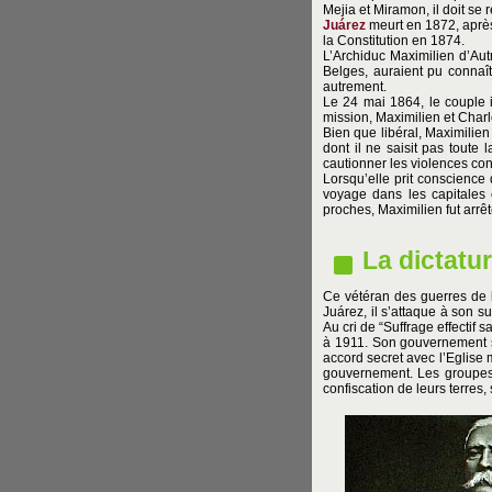
Mejia et Miramon, il doit se 
Juárez
meurt en 1872, après
la Constitution en 1874.
L’Archiduc Maximilien d’Autr
Belges, auraient pu connaît
autrement.
Le 24 mai 1864, le couple i
mission, Maximilien et Charl
Bien que libéral, Maximilien
dont il ne saisit pas toute
cautionner les violences con
Lorsqu’elle prit conscience d
voyage dans les capitales e
proches, Maximilien fut arrê
La dictatur
Ce vétéran des guerres de la
Juárez, il s’attaque à son 
Au cri de “Suffrage effectif 
à 1911. Son gouvernement s
accord secret avec l’Eglise m
gouvernement. Les groupes
confiscation de leurs terres