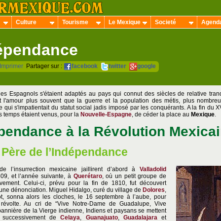
Culture
Tourisme
Le Mexique
Societé
Agend
épendance
Imprimer
Partager sur :
facebook
twitter
google
 les Espagnols s'étaient adaptés au pays qui connut des siècles de relative tra
ent l'amour plus souvent que la guerre et la population des métis, plus nombre
 qui s'impatientait du statut social jadis imposé par les conquérants. A la fin du 
s temps étaient venus, pour la
Nouvelle-Espagne
, de céder la place au
Mexique
.
épendance à la Révolution Mexica
e Père de l’Indépendance
de l’insurrection mexicaine jaillirent d’abord à
Valladolid
9, et l’année suivante, à
Querétaro
, où un petit groupe de
vement. Celui-ci, prévu pour la fin de 1810, fut découvert
une dénonciation. Miguel Hidalgo, curé du village de
Dolores
,
lot, sonna alors les cloches, le 16 septembre à l’aube, pour
 révolte. Au cri de “Vive Notre-Dame de Guadalupe, Vive
bannière de la Vierge indienne, Indiens et paysans se mettent
t successivement de
Celaya
,
Guanajuato
,
Guadalajara
et