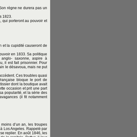
2. Son règne ne durera pas un
rs 1823.
, qui porteront au pouvoir et
n et la cupidité causeront de
pouvoir en 1833. Sa politique
e anglo- saxonne, aspire à
 il est fait prisonnier. Pour
ain le désavoua, mais ne put
succèdent. Ces troubles quasi
française bloque le port de
issier dont la boutique avait
tte occasion et prit une part
sa popularité, et la série des
avagances (il fit notamment
 moins d’un an, les troupes
r à Los Angeles. Rappelé par
se replier. En août 1846, les