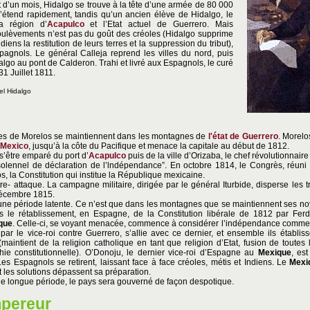
t d’un mois, Hidalgo se trouve à la tête d’une armée de 80 000
tend rapidement, tandis qu’un ancien élève de Hidalgo, le
a région d’
Acapulco
et l’Etat actuel de Guerrero. Mais
 soulèvements n’est pas du goût des créoles (Hidalgo supprime
iens la restitution de leurs terres et la suppression du tribut),
Espagnols. Le général Calleja reprend les villes du nord, puis
algo au pont de Calderon. Trahi et livré aux Espagnols, le curé
31 Juillet 1811.
el Hidalgo
es de Morelos se maintiennent dans les montagnes de
l'état de Guerrero
. Morelo
Mexico
, jusqu’à la côte du Pacifique et menace la capitale au début de 1812.
’être emparé du port d’
Acapulco
puis de la ville d’Orizaba, le chef révolutionnai
solennel de déclaration de l’lndépendance”. En octobre 1814, le Congrès, réuni 
, la Constitution qui institue la République mexicaine.
tre- attaque. La campagne militaire, dirigée par le général Iturbide, disperse les t
 décembre 1815.
 une période latente. Ce n’est que dans les montagnes que se maintiennent ses no
ais le rétablissement, en Espagne, de la Constitution libérale de 1812 par Fer
que
. Celle-ci, se voyant menacée, commence à considérer l’indépendance comm
 par le vice-roi contre Guerrero, s’allie avec ce dernier, et ensemble ils établi
(maintient de la religion catholique en tant que religion d’Etat, fusion de toute
e constitutionnelle). O’Donoju, le dernier vice-roi d’Espagne au
Mexique
, es
 Les Espagnols se retirent, laissant face à face créoles, métis et Indiens. Le
Mexi
 les solutions dépassent sa préparation.
une longue période, le pays sera gouverné de façon despotique.
pereur