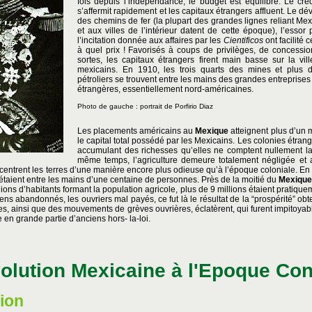
fois depuis l’indépendance, le budget est équilibré. Le cré
s’affermit rapidement et les capitaux étrangers affluent. Le 
des chemins de fer (la plupart des grandes lignes reliant Mex
et aux villes de l’intérieur datent de cette époque), l’essor
l’incitation donnée aux affaires par les
Cientificos
ont facilité 
à quel prix ! Favorisés à coups de privilèges, de concessio
sortes, les capitaux étrangers firent main basse sur la vil
mexicains. En 1910, les trois quarts des mines et plus 
pétroliers se trouvent entre les mains des grandes entreprises
étrangères, essentiellement nord-américaines.
Photo de gauche : portrait de Porfirio Diaz
Les placements américains au
Mexique
atteignent plus d’un m
le capital total possédé par les Mexicains. Les colonies étrang
accumulant des richesses qu’elles ne comptent nullement la
même temps, l’agriculture demeure totalement négligée et
centrent les terres d’une manière encore plus odieuse qu’à l’époque coloniale. En 1
 étaient entre les mains d’une centaine de personnes. Près de la moitié du
Mexique
llions d’habitants formant la population agricole, plus de 9 millions étaient pratiq
ens abandonnés, les ouvriers mal payés, ce fut là le résultat de la “prospérité” ob
s, ainsi que des mouvements de grèves ouvrières, éclatèrent, qui furent impitoyab
 en grande partie d’anciens hors- la-loi.
volution Mexicaine à l'Epoque Co
ion