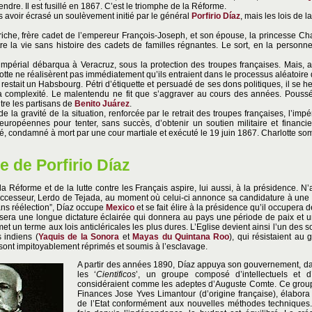
rendre. Il est fusillé en 1867. C’est le triomphe de la Réforme.
 avoir écrasé un soulèvement initié par le général
Porfirio Díaz
, mais les lois de 
iche, frère cadet de l’empereur François-Joseph, et son épouse, la princesse Charl
re la vie sans histoire des cadets de familles régnantes. Le sort, en la personn
mpérial débarqua à Veracruz, sous la protection des troupes françaises. Mais, a
otte ne réalisèrent pas immédiatement qu’ils entraient dans le processus aléatoire
 restait un Habsbourg. Pétri d’étiquette et persuadé de ses dons politiques, il se h
 la complexité. Le malentendu ne fit que s’aggraver au cours des années. Pouss
tre les partisans de
Benito Juárez
.
e la gravité de la situation, renforcée par le retrait des troupes françaises, l’impé
uropéennes pour tenter, sans succès, d’obtenir un soutien militaire et financie
té, condamné à mort par une cour martiale et exécuté le 19 juin 1867. Charlotte somb
e de Porfirio Díaz
 Réforme et de la lutte contre les Français aspire, lui aussi, à la présidence. N
successeur, Lerdo de Tejada, au moment où celui-ci annonce sa candidature à un
sans réélection”, Díaz occupe
Mexico
et se fait élire à la présidence qu’il occupera
era une longue dictature éclairée qui donnera au pays une période de paix et u
et un terme aux lois anticléricales les plus dures. L’Eglise devient ainsi l’un des 
 indiens (
Yaquis de la Sonora
et
Mayas du Quintana Roo
), qui résistaient au
, sont impitoyablement réprimés et soumis à l’esclavage.
A partir des années 1890, Díaz appuya son gouvernement, da
les ‘
Cientificos
’, un groupe composé d’intellectuels et d
considéraient comme les adeptes d’Auguste Comte. Ce groupe,
Finances Jose Yves Limantour (d’origine française), élabo
de l’Etat conformément aux nouvelles méthodes techniques