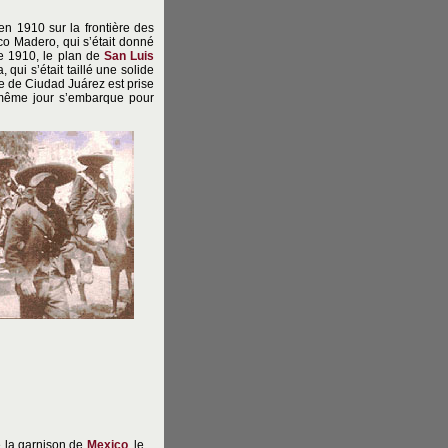
n 1910 sur la frontière des
co Madero, qui s’était donné
re 1910, le plan de
San Luis
qui s’était taillé une solide
lle de Ciudad Juárez est prise
e même jour s’embarque pour
e la garnison de
Mexico
, le