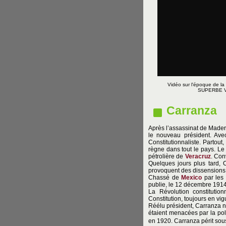
Vidéo sur l'époque de la
SUPERBE VI
Carranza
Après l’assassinat de Madero
le nouveau président. Ave
Constitutionnaliste. Partout
règne dans tout le pays. Le 
pétrolière de
Veracruz
. Con
Quelques jours plus tard, C
provoquent des dissensions 
Chassé de
Mexico
par les 
publie, le 12 décembre 1914
La Révolution constitution
Constitution, toujours en v
Réélu président, Carranza n’
étaient menacées par la po
en 1920. Carranza périt sou