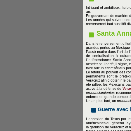
Intrigant et ambitieux, Itur
an.
En gouvernant de manière dic
Les années qui suivent ser
renverseront tout aussitôt di
Santa Ann
Dans le renversement d’lturb
grandes pertes au
Mexique
Passé maître dans l’art de l
de centralisation à outra
l’indépendance. Santa Anna d
acheter sa liberté, il sign
faire aucun effort sérieux pou
Le retour au pouvoir des con
permanents sont le prétext
Veracruz afin d’obtenir le p
été pillée, les Mexicains ba
active à la défense de
Vera
pronunciamientos
recommenç
enterrer en grande pompe d
Un an plus tard, un
pronunc
Guerre avec l
L’annexion du Texas par le
américaines du général Tayl
la garnison de Veracruz et n