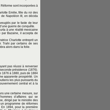
la Réforme sont incorporées à
otte Emilie, fille du roi des
e de Napoléon III, en décida
veuglés par le faste de leur
 d’une guerre de conquête.
eurta à une réalité mexicaine
é par Bazaine, il accepta de
ratrice Charlotte entreprit un
r. Trahi par certains de ses
ra alors dans la folie.
’ayant pas réussi à renverser
e seconde présidence (1876).
 de 1876 à 1880, puis de 1884
ne apparente prospérité. Un
soutiens les plus puissants du
 gouvernement central et à la
ns une certaine mesure, sur
’hommes d’affaires qui se
 dirigé par le ministre des
ra un programme de réformes
. En 1894, pour la première