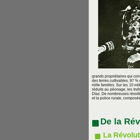
grands propriétaires qui con
des terres cultivables, 97 %
mille familles. Sur les 10 mi
réduits au péonage, les Indi
Díaz. De nombreuses révolte
et la police rurale, composée
De la Ré
La Révolut