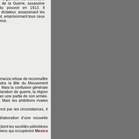
e de la Guerre, assassine
du pouvoir en 1913. Il
dictateur, assassinant les
ent, emprisonnant tous ceux
ance.
arranza refuse de reconnaître
endra la tête du Mouvement
. Mais la confusion générale
laration de guerre, la région
vec une partie de son armée.
. Mais les ambitions rivales
rcé par les circonstances, il
’élaboration d’une nouvelle
dont les sociétés pétrolières
riens qui occupèrent
Mexico