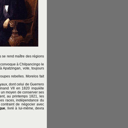
s se rend maître des régions
re convoque à Chilpancingo le
à Apatzingan, vote, toujours
roupes rebelles. Morelos fait
yaux, dont celui de Guerrero
dinand VII en 1820 inquiète
e un moyen de conserver ses
ssent, au printemps 1821, les
s les races, indépendance du
t contraint de négocier avec
que
, livré à lui-même, devra