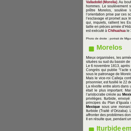
Valladolid (Morelia)
. Au bou
hommes. Le soulèvement s’é
prêtre Morelos, soulève l
l’orientation prise par ces
l’esclavage et promet aux Ind
qui, inquiets, rallient les 
taille en pièces armée d’Hid
est exécuté à
Chihuahua
le 
Photo de droite : portrait de Migu
Morelos
Mieux organisées, les armé
situées su sud du bassin de
Le 6 novembre 1813, après s
Congrès qui publie “l’acte 
sous le patronage de Morelos
Mais le vice-roi Calleja con
prisonnier, est fusillé le 22
La révolte entre alors dans
était le plus important. M
l’aristocratie créole au
Mexi
privilèges. Iturbide, envoyé
principes du Plan d’Iguala 
Mexique
sous une monarchi
Iturbide (Traité d’Orizaba).
affronter des problèmes dont
Il en résulte que, pendant 
Iturbide
em