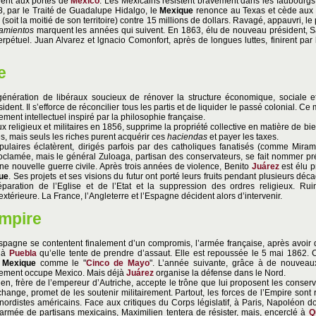
nent aux portes de
Mexico
. Les Mexicains résistent bravement dans les faubourgs de
48, par le Traité de Guadalupe Hidalgo, le
Mexique
renonce au Texas et cède aux Et
e
(soit la moitié de son territoire) contre 15 millions de dollars. Ravagé, appauvri, 
amientos
marquent les années qui suivent. En 1863, élu de nouveau président, S
erpétuel. Juan Alvarez et lgnacio Comonfort, après de longues luttes, finirent par
e
nération de libéraux soucieux de rénover la structure économique, sociale et
dent. Il s’efforce de réconcilier tous les partis et de liquider le passé colonial. C
ment intellectuel inspiré par la philosophie française.
x religieux et militaires en 1856, supprime la propriété collective en matière de bie
es, mais seuls les riches purent acquérir ces
haciendas
et payer les taxes.
laires éclatèrent, dirigés parfois par des catholiques fanatisés (comme Mira
roclamée, mais le général Zuloaga, partisan des conservateurs, se fait nommer pré
e nouvelle guerre civile. Après trois années de violence, Benito
Juárez
est élu p
ue
. Ses projets et ses visions du futur ont porté leurs fruits pendant plusieurs déca
paration de l’Eglise et de l’Etat et la suppression des ordres religieux. Ruin
térieure. La France, l’Angleterre et l’Espagne décident alors d’intervenir.
mpire
’Espagne se contentent finalement d’un compromis, l’armée française, après avoi
u’à
Puebla
qu’elle tente de prendre d’assaut. Elle est repoussée le 5 mai 1862. Ce
u
Mexique
comme le "
Cinco de Mayo
". L’année suivante, grâce à de nouveaux
alement occupe Mexico. Mais déjà
Juárez
organise la défense dans le Nord.
ien, frère de l’empereur d’Autriche, accepte le trône que lui proposent les conser
change, promet de les soutenir militairement. Partout, les forces de l’Empire son
nordistes américains. Face aux critiques du Corps législatif, à Paris, Napoléon doi
 armée de partisans mexicains, Maximilien tentera de résister, mais, encerclé à
Q