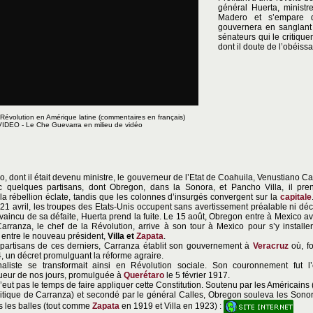
général Huerta, ministr
Madero et s’empare 
gouvernera en sanglant 
sénateurs qui le critiqu
dont il doute de l’obéiss
 Révolution en Amérique latine (commentaires en français)
DEO - Le Che Guevarra en milieu de vidéo
, dont il était devenu ministre, le gouverneur de l’Etat de Coahuila, Venustiano C
c quelques partisans, dont Obregon, dans la Sonora, et Pancho Villa, il pr
, la rébellion éclate, tandis que les colonnes d’insurgés convergent sur la
capitale
21 avril, les troupes des Etats-Unis occupent sans avertissement préalable ni déc
vaincu de sa défaite, Huerta prend la fuite. Le 15 août, Obregon entre à Mexico a
arranza, le chef de la Révolution, arrive à son tour à Mexico pour s’y installer
entre le nouveau président,
Villa et
Zapata
.
partisans de ces derniers, Carranza établit son gouvernement à
Veracruz
où, fo
, un décret promulguant la réforme agraire.
naliste se transformait ainsi en Révolution sociale. Son couronnement fut l
igueur de nos jours, promulguée à
Querétaro
le 5 février 1917.
eut pas le temps de faire appliquer cette Constitution. Soutenu par les Américains (
litique de Carranza) et secondé par le général Calles, Obregon souleva les Sono
s les balles (tout comme
Zapata
en 1919 et Villa en 1923) :