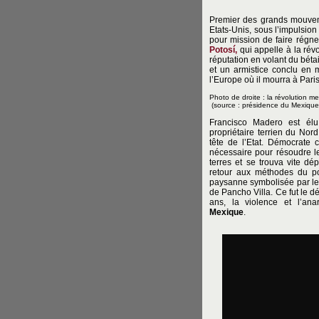
Premier des grands mouveme
Etats-Unis, sous l’impulsio
pour mission de faire régn
Potosí,
qui appelle à la révo
réputation en volant du bétai
et un armistice conclu en 
l’Europe où il mourra à Pari
Photo de droite : la révolution m
(source : présidence du Mexique
Francisco Madero est él
propriétaire terrien du Nor
tête de l’Etat. Démocrate c
nécessaire pour résoudre le
terres et se trouva vite dé
retour aux méthodes du por
paysanne symbolisée par le
de Pancho Villa. Ce fut le d
ans, la violence et l’ana
Mexique
.