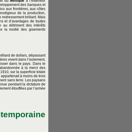
dit du
Mexique
à l’extérieur
développement des banques et
ico aux frontières, aux côtes
 prodigieux de la production,
ce redressement brillant. Mais
ns et d’avantages de toutes
le au détriment des intérêts
de la moitié des gisements
illiard de dollars, dépassant
ères vivent dans l’isolement,
isser dans le pays. Dans le
 abandonnée à la merci des
910, sur la superficie totale
appartenait à moins de trois
uement sans terre. Les paysans
tenue pendant la dictature de
lement étouffées par l’armée
ntemporaine