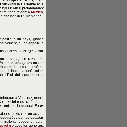
 la capitale. Battus, il leur
ats-Unis la Californie et la
le pays est aussi profondément
anta Anna revient à
Mexico
,
 le chasser définitivement du
 politique du pays, Ignacio
e mouvement, qu’on appelle la
ns fonciers. Le clergé se voit
mon et Mejia). En 1857, une
sident et abroge les lois de
résident. Il laissa un profond
des. Il décide la confiscation
é, l’Etat doit suspendre le
r débarqué à Veracruz, monte
tte victoire est célébrée, à
 renforts, le général Forey
vateurs mexicains, en accord
t repoussées par les
guerillas
t finalement céder et retirer
uerétaro
avec les généraux