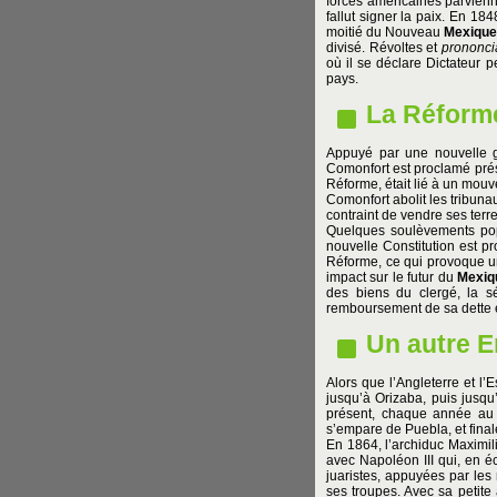
forces américaines parvien
fallut signer la paix. En 18
moitié du Nouveau
Mexiqu
divisé. Révoltes et
prononci
où il se déclare Dictateur p
pays.
La Réform
Appuyé par une nouvelle gé
Comonfort est proclamé prési
Réforme, était lié à un mouve
Comonfort abolit les tribunau
contraint de vendre ses terr
Quelques soulèvements popu
nouvelle Constitution est p
Réforme, ce qui provoque un
impact sur le futur du
Mexiq
des biens du clergé, la sé
remboursement de sa dette ex
Un autre E
Alors que l’Angleterre et l
jusqu’à Orizaba, puis jusq
présent, chaque année a
s’empare de Puebla, et fin
En 1864, l’archiduc Maximil
avec Napoléon III qui, en é
juaristes, appuyées par les 
ses troupes. Avec sa petite