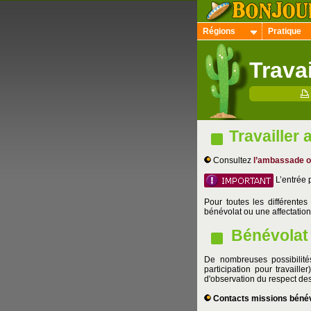
Régions
Pratique
Trava
Travailler
Consultez
l’ambassade o
L’entrée 
Pour toutes les différente
bénévolat ou une affectation 
Bénévolat
De nombreuses possibilité
participation pour travaill
d'observation du respect des
Contacts
missions béné