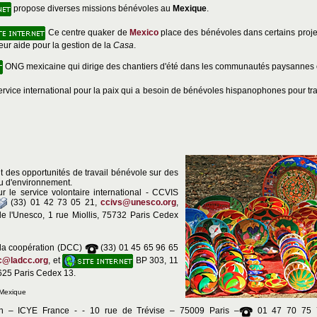
propose diverses missions bénévoles au
Mexique
.
Ce centre quaker de
Mexico
place des bénévoles dans certains proje
eur aide pour la gestion de la
Casa
.
ONG mexicaine qui dirige des chantiers d'été dans les communautés paysannes 
ervice international pour la paix qui a besoin de bénévoles hispanophones pour tra
 des opportunités de travail bénévole sur des
u d'environnement.
r le service volontaire international - CCVIS
(33) 01 42 73 05 21,
ccivs@unesco.org
,
 l'Unesco, 1 rue Miollis, 75732 Paris Cedex
 la coopération (DCC)
(33) 01 45 65 96 65
c@ladcc.org
, et
BP 303, 11
625 Paris Cedex 13.
 Mexique
on – ICYE France - - 10 rue de Trévise – 75009 Paris –
01 47 70 75