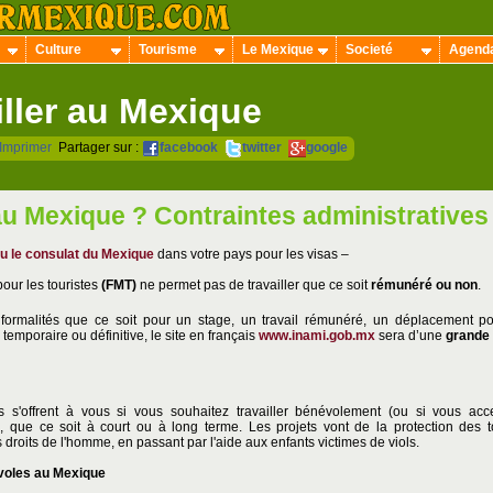
Culture
Tourisme
Le Mexique
Societé
Agend
iller au Mexique
Imprimer
Partager sur :
facebook
twitter
google
 au Mexique ? Contraintes administratives
u le consulat du Mexique
dans votre pays pour les visas –
pour les touristes
(FMT)
ne permet pas de travailler que ce soit
rémunéré ou non
.
s formalités que ce soit pour un stage, un travail rémunéré, un déplacement p
temporaire ou définitive, le site en français
www.inami.gob.mx
sera d’une
grande
s s'offrent à vous si vous souhaitez travailler bénévolement (ou si vous 
er), que ce soit à court ou à long terme. Les projets vont de la protection des
 droits de l'homme, en passant par l'aide aux enfants victimes de viols.
voles
au Mexique