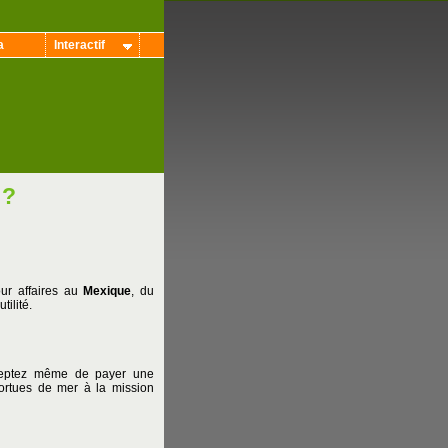
a
Interactif
 ?
our affaires au
Mexique
, du
utilité.
acceptez même de payer une
 tortues de mer à la mission