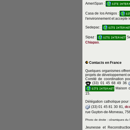
AmeriSpan :
Casa de los Amigos :
l'environnement et accepte l
Sedepac :
Sipaz :
S
Chiapas
.
Contacts en France
Quelques organismes offrent
projets de développement o
Comité de coordination pou
(33) 01 45 68 49 36
Maison de
15.
Délégation catholique pour
(33) 01 45 81 30 81,
dc
rue Guyton-de-Morveau, 75
Photo de droite : céramiques du
Jeunesse et Reconstructi