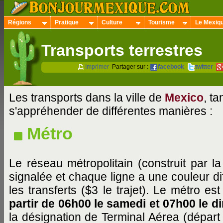
Régions
Pratique
Culture
Tourisme
Le Mexiq
Transports terrestres
Imprimer
Partager sur :
facebook
twitter
Les transports dans la ville de
Mexico
, t
s'appréhender de différentes manières :
Métro
Le réseau métropolitain (construit par 
signalée et chaque ligne a une couleur dif
les transferts ($3 le trajet). Le métro es
partir de 06h00 le samedi et 07h00 le 
la désignation de Terminal Aérea (départ