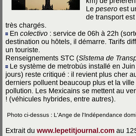
km) de préferen
Le
pesero
est un
de transport es
très chargés.
En
colectivo
: service de 06h à 22h (sorte
destination ou hôtels, il démarre. Tarifs di
un touriste.
Renseignements STC (
Sîstema de Transp
Le système de metrobús installé en Juin 
jours) reste critiqué : il revient plus cher
derniers polluent beaucoup plus et la vill
pollution. Les Mexicains se mettent au vert
! (véhicules hybrides, entre autres).
Photo ci-dessus : L'Ange de l'Indépendance domi
Extrait du
www.lepetitjournal.com
au 12