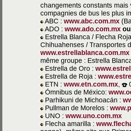
changements constants mais v
compagnies de bus les plus impo
ABC :
www.abc.com.mx
(Ba
ADO :
www.ado.com.mx
ou
Estrella Blanca / Flecha Roja 
Chihuahenses / Transportes del
www.estrellablanca.com.mx
même groupe : Estrella Blanc
Estrella de Oro :
www.estre
Estrella de Roja :
www.estre
ETN :
www.etn.com.mx
,
0
Ómnibus de México:
www.o
Parhikuni de Michoacán :
ww
Pullman de Morelos :
www.p
UNO :
www.uno.com.mx
Flecha amarilla :
www.flech