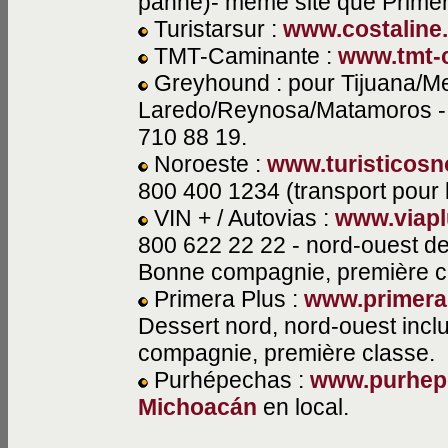
panne)- même site que Primer
Turistarsur :
www.costalin
TMT-Caminante :
www.tmt-
Greyhound : pour Tijuana/M
Laredo/Reynosa/Matamoros 
710 88 19.
Noroeste :
www.turisticos
800 400 1234 (transport pour 
VIN + / Autovias :
www.viap
800 622 22 22 - nord-ouest d
Bonne compagnie, première c
Primera Plus :
www.primera
Dessert nord, nord-ouest inclu
compagnie, première classe.
Purhépechas :
www.purhep
Michoacán
en local.