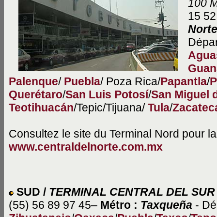
100 M
15 52
Nort
Dépar
Agua
Guan
Palenque
/
Puebla
/ Poza Rica/
Papantla
/
P
Querétaro
/
San Luis Potosí
/
San Miguel 
Teotihuacán
/Tepic/Tijuana/
Tula
/
Zacatec
Consultez le site du Terminal Nord pour la 
www.centraldelnorte.com.mx
SUD /
TERMINAL CENTRAL DEL SUR
(55) 56 89 97 45–
Métro :
Taxqueña
- Dé