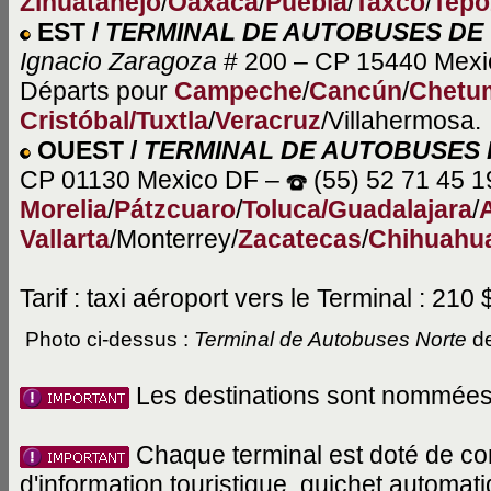
Zihuatanejo
/
Oaxaca
/
Puebla
/
Taxco
/
Tepo
EST /
TERMINAL DE AUTOBUSES DE
Ignacio Zaragoza
# 200 – CP 15440 Mex
Départs pour
Campeche
/
Cancún
/
Chetu
Cristóbal/Tuxtla
/
Veracruz
/Villahermosa.
OUEST /
TERMINAL DE AUTOBUSES 
CP 01130 Mexico DF –
(55) 52 71 45 1
Morelia
/
Pátzcuaro
/
Toluca/
Guadalajara
/
Vallarta
/Monterrey/
Zacatecas
/
Chihuahu
Tarif : taxi aéroport vers le Terminal : 210 
Photo ci-dessus :
Terminal de Autobuses Norte
de
Les destinations sont nommées à 
Chaque terminal est doté de con
d'information touristique, guichet automati