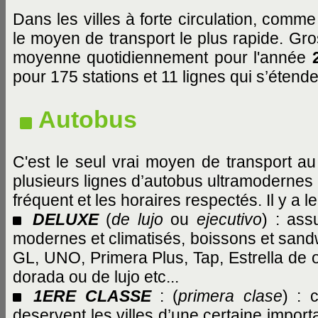
Dans les villes à forte circulation, comm
le moyen de transport le plus rapide. G
moyenne quotidiennement pour l'année
pour 175 stations et 11 lignes qui s’étend
Autobus
C'est le seul vrai moyen de transport a
plusieurs lignes d’autobus ultramodernes r
fréquent et les horaires respectés. Il y a 
DELUXE
(
de lujo
ou
ejecutivo
) : ass
modernes et climatisés, boissons et sandw
GL, UNO, Primera Plus, Tap, Estrella de 
dorada ou de lujo etc...
1ERE CLASSE
: (
primera clase
) : 
deservent les villes d’une certaine impor