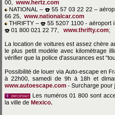
00,
www.hertz.com
NATIONAL –
55 57 03 22 22 – aéropo
66 25,
www.nationalcar.com
THRIFTY –
55 5207 1100 - aéroport i
01 800 021 22 77,
www.thrifty.com
;
La location de voitures est assez chère 
le plus petit modèle avec kilométrage ill
vérifier que la police d'assurances est "tou
Possibilité de louer via Auto-escape en F
à 22h00, samedi de 9h à 18h et dim
www.autoescape.com
- Surcharge pour 
Les numéros 01 800 sont acces
la ville de
Mexico
.