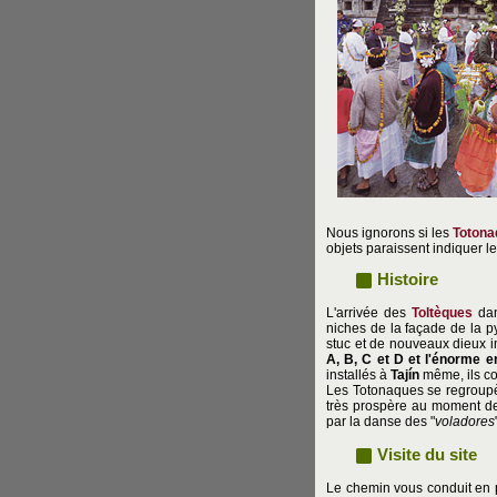
Nous ignorons si les
Totona
objets paraissent indiquer l
Histoire
L'arrivée des
Toltèques
dan
niches de la façade de la py
stuc et de nouveaux dieux i
A, B, C et D et l'énorme
installés à
Tajín
même, ils co
Les Totonaques se regroupère
très prospère au moment de
par la danse des "
voladores
Visite du site
Le chemin vous conduit en p