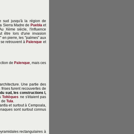
le sud jusqu'à la région de
 la Sierra Madre de
Puebla
et
Au Xème siècle, l'influence
t être lors d'une invasion
" en pierre, les "palmes" aux
 se retrouvent à
Palenque
et
uction de
Palenque
, mais ces
architecture. Une partie des
 frises furent recouvertes de
 du sud, les constructions I,
es
Toltèques
ne s'étaient pas
e de
Tula
.
santla et surtout à Cempoala,
tonaques sont surtout connus
 pyramidales rectangulaires à