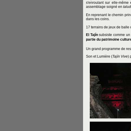
s'enroulant sur elle-même 
assemblage soigné en
talud
En reprenant le chemin princ
dans les coins.
17 terrains de jeux de balle 
El Tajín
subsiste comme un e
partie du patrimoine cultu
Un grand programme de restau
Son et Lumière (
Tajín Vive
) 