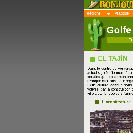
Régions
Pratique
Golfe
EL TAJÍN
Dans le centre du Veracruz,
actuel signifie "tonnerre" o
certains groupes remontèren
l'époque du Christ pour rega
Cette culture, connue sou
votives, par la construction
ville a été fondée vers l'a
L'architecture