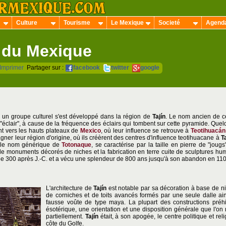
Culture
Tourisme
Le Mexique
Societé
Agend
 du Mexique
Imprimer
Partager sur :
facebook
twitter
google
 un groupe culturel s'est développé dans la région de
Tajín
. Le nom ancien de cet
u "éclair", à cause de la fréquence des éclairs qui tombent sur cette pyramide. Quel
t vers les hauts plateaux de
Mexico
, où leur influence se retrouve à
Teotihuacán
gner leur région d'origine, où ils créèrent des centres d'influence teotihuacane à
T
s le nom générique de
Totonaque
, se caractérise par la taille en pierre de "jou
 de monuments décorés de niches et la fabrication en terre cuite de sculptures hu
nnée 300 après J.-C. et a vécu une splendeur de 800 ans jusqu'à son abandon en 110
L'architecture de
Tajín
est notable par sa décoration à base de ni
de corniches et de toits avancés formés par une seule dalle ains
fausse voûte de type maya. La plupart des constructions préh
ésotérique, une orientation et une disposition générale que l'on
partiellement.
Tajín
était, à son apogée, le centre politique et rel
côte du Golfe.