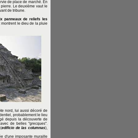
ervie de place de marché. En
pierre. Le deuxième vaut le
vant de tribune.
ix panneaux de reliefs les
 montrent le dieu de la pluie
te nord, lui aussi décoré de
identiel, probablement le lieu
gé depuis la découverte de
 avec de belles "grecques".
(
edificio de las columnas
),
rée d'une imposante muraille