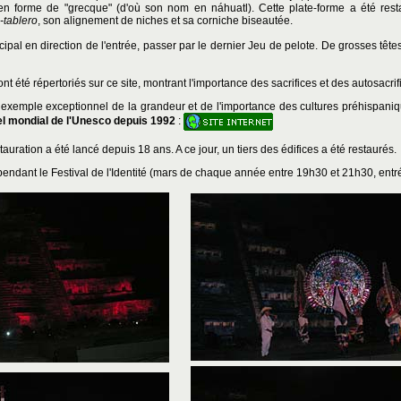
en forme de "grecque" (d'où son nom en náhuatl). Cette plate-forme a été rest
-tablero
, son alignement de niches et sa corniche biseautée.
ipal en direction de l'entrée, passer par le dernier Jeu de pelote. De grosses têt
ont été répertoriés sur ce site, montrant l'importance des sacrifices et des autosacrif
xemple exceptionnel de la grandeur et de l'importance des cultures préhispani
rel mondial de l'Unesco depuis 1992
:
ration a été lancé depuis 18 ans. A ce jour, un tiers des édifices a été restaurés.
pendant le Festival de l'Identité (mars de chaque année entre 19h30 et 21h30, entr