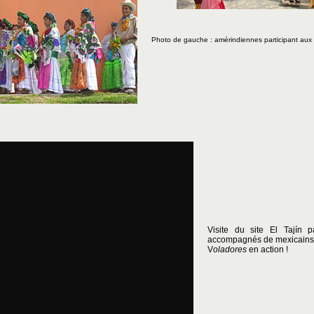
Photo de gauche : amérindiennes participant aux di
Visite du site El Tajín p
accompagnés de mexicains 
V
oladores
en action !