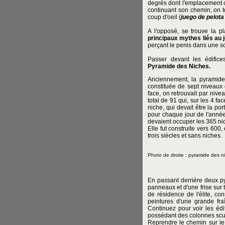
degrés dont l'emplacement c
continuant son chemin, on 
coup d'oeil (
juego de pelota
A l'opposé, se trouve la p
principaux mythes liés au
perçant le penis dans une sc
Passer devant les édific
Pyramide des Niches.
Anciennement, la pyramide 
constituée de sept niveaux
face, on retrouvait par nivea
total de 91 qui, sur les 4 fa
niche, qui devait être la po
pour chaque jour de l'année. 
devaient occuper les 365 ni
Elle fut construite vers 60
trois siècles et sans niches.
Photo de droite : pyramide des n
En passant derrière deux py
panneaux et d'une frise sur
de résidence de l'élite, co
peintures d'une grande fraî
Continuez pour voir les éd
possédant des colonnes sculp
Reprendre le chemin sur le 