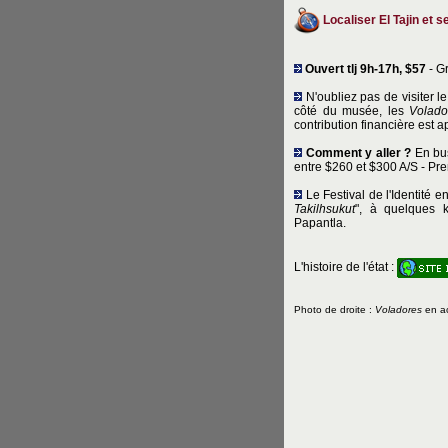
Localiser El Tajin et s
Ouvert tlj 9h-17h, $57
- Gr
N'oubliez pas de visiter l
côté du musée, les
Volado
contribution financière est a
Comment y aller ?
En bu
entre $260 et $300 A/S - Pr
Le Festival de l'Identité 
Takilhsukut
", à quelques k
Papantla.
L'histoire de l'état :
Photo de droite :
Voladores
en a