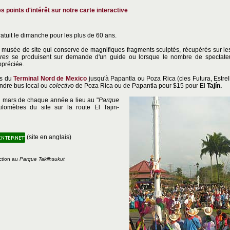
es points d'intérêt sur notre carte interactive
atuit le dimanche pour les plus de 60 ans.
e musée de site qui conserve de magnifiques fragments sculptés, récupérés sur les 
res
se produisent sur demande d'un guide ou lorsque le nombre de spectateurs
ppréciée.
s du
Terminal Nord de Mexico
jusqu'à Papantla ou Poza Rica (cies Futura, Estrel
endre bus local ou
colectivo
de Poza Rica ou de Papantla pour $15 pour El
Tajín.
en mars de chaque année a lieu au "
Parque
ilomètres du site sur la route El Tajin-
(site en anglais)
ction au
Parque Takilhsukut