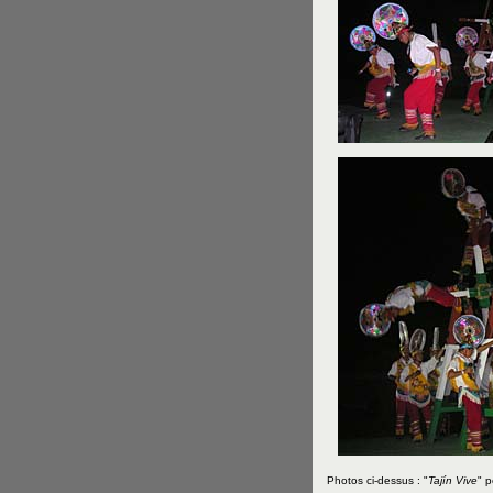
Photos ci-dessus : "
Tajín Vive
" p