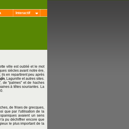
a
Interactif
te ville est oublié et le mot
ques siècles avant notre ère,
; ils en repartirent peu après
ajín
, Lagunille et autres sites.
gs", de "palmes" et de haches
maines à têtes souriantes. La
0.
ches, de frises de grecques,
i que par l'utilisation de la
ispaniques avaient un sens
 n'a pu déchiffrer encore que
igieux le plus important de la