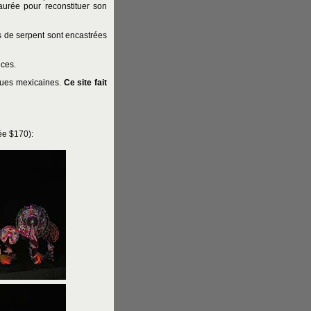
aurée pour reconstituer son
es de serpent sont encastrées
ices.
ques mexicaines.
Ce site fait
ée $170):