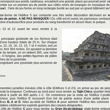
orrespond aux points cardinaux, encadrent une grande place qui pourrait avoir s
tombe sur un premier jeu de pelote aux côtés ornés de losanges en mosaïque de 
 sur
) : l'aire de jeu forme un long rectangle bordé au sud par un grand bâtiment ser
late-forme de l'édifice 5 qui comporte une très belle décoration décrivant en
s
 jeu de pelote. A NE PAS MANQUER !
Du côté est et ouest, les panneaux centraux
ène d'autosacrifice pour produire du sang transformé en alcool rituel, le pulque.
es 10 et 12 avant de vous rendre à la
principale (
pirámide de los Nichos
) était
 d'une hauteur totale de 25 m. Sur chaque
u, 22, 19, 16, 13, 10, 7 et 4 niches, soit un
ces, font 364 niches. En ajoutant la dernière
rte du temple, on en obtient 365, une niche
A l'origine, des petites figurines de plâtre
ches de la pyramide.
0, englobant une pyramide plus ancienne de
iches
ramides jumelles élevées côte à côte (Edifices 3 et 23), on arrive au jeu de pelo
 toute la longueur. Continuez au nord pour vous rendre au
Tajín Chico
, quartier rés
nstruit à partir de 900 après J.-C. On commence par la visite de l'édifice
I
proté
cheur, puis l'édifice
C
recouvert d'un toit de palme autour d'une petite place
ifices
B, A et D
. Allez au-delà de l'édifice
A
pour admirer l'édifice des colonnes 
tées célébrant les exploits guerriers des classes dirigeantes.
côté de l'édifice
C
pour vous rendre au
Gran Xicalcoliuhqui
, plate-forme entou