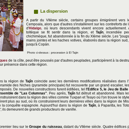
La dispersion
A partir du VIIème siècle, certains groupes émigrèrent vers 
Cempoala, alors que d'autres s'installèrent sur les contreforts de
d'
Hidalgo
, où leurs descendants vivent encore actuellement. 
toltèque se fit sentir dans la région, et
Tajín
, incendiée peu
chichimèque, fut abandonnée à la fin du XIème siècle. Les "jougs
mains jointes et les haches votives, élaborés dans la région sud,
jusqu'à Copán.
Photo ci-dessus : procession à El Tajin
ques
de la côte, peut être poussés par d'autres peuplades, participèrent à la destr
eur présence dans cette région.
s la région de
Tajín
coincide avec les dernières modifications réalisées dans l'
ramide des Niches (pyramide principale) fut recouverte par un grand escalier, les
mposés. De nouvelles constructions furent édifiées, tel
l'Edifice 5, le Jeu de Balle
 ensemble de "Las Columnas"
. Peu après,
Tajín
fut détruit et abandonné. Mais l
nstruisirent dans la région des villes comme Tuxpan et Teayo où l'on trouve le styl
nt plus au sud, où ils construisirent leurs dernières villes dans la région de Mi
 la conquête espagnole. Aujourd'hui dans la région de
Tajín
, à Papantla, les To
"; ils demeurent de grands producteurs de vanille.
remier lieu sur le
Groupe du ruisseau
, datant du VIIème siècle. Quatre édifices