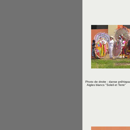
Photo de droite : danse préhispa
Aigles blancs "Soleil et Terre"