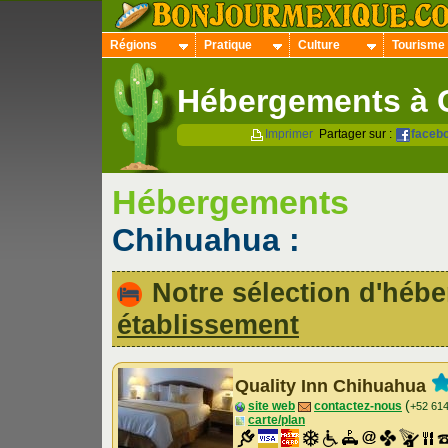
Régions
Pratique
Culture
Tourisme
Hébergements à 
Imprimer
Partager sur :
faceb
Hébergements
Chihuahua :
Notre sélection d'hé
établissement
Quality Inn Chihuahua
(
site web
contactez-nous
+52 61
carte/plan