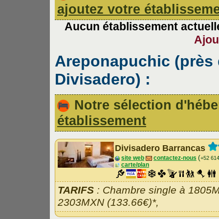
ajoutez votre établissem
Aucun établissement actuelle
Ajou
Areponapuchic (près d
Divisadero) :
Notre sélection d'hé
établissement
Divisadero Barrancas
(
site web
contactez-nous
+52 61
carte/plan
TARIFS
: Chambre single à 1805M
2303MXN (133.66€)*,