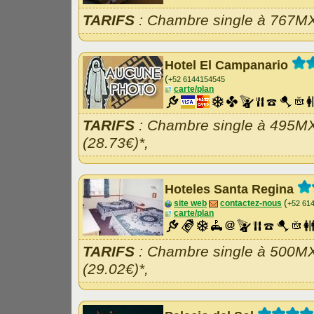
TARIFS
: Chambre single à 767MX
Hotel El Campanario
(
+52 6144154545
carte/plan
TARIFS
: Chambre single à 495M
(28.73€)*,
Hoteles Santa Regina
(
site web
contactez-nous
+52 61
carte/plan
TARIFS
: Chambre single à 500M
(29.02€)*,