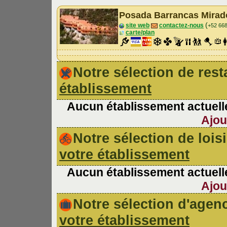
Posada Barrancas Mira
(
site web
contactez-nous
+52 66
carte/plan
Notre sélection de re
établissement
Aucun établissement actuelle
Ajou
Notre sélection de lois
votre établissement
Aucun établissement actuelle
Ajou
Notre sélection d'age
votre établissement