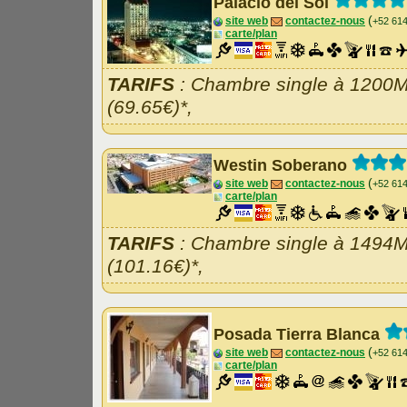
Palacio del Sol
(
site web
contactez-nous
+52 61
carte/plan
TARIFS
: Chambre single à 1200
(69.65€)*,
Westin Soberano
(
site web
contactez-nous
+52 61
carte/plan
TARIFS
: Chambre single à 1494
(101.16€)*,
Posada Tierra Blanca
(
site web
contactez-nous
+52 61
carte/plan