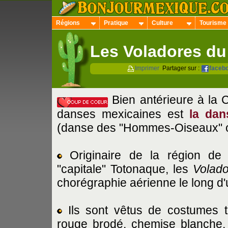
Régions
Pratique
Culture
Tourisme
Les Voladores d
Imprimer
Partager sur :
faceb
Bien antérieure à la C
danses mexicaines est
la da
(danse des "Hommes-Oiseaux" 
Originaire de la région d
"capitale" Totonaque, les
Volad
chorégraphie aérienne le long d'
Ils sont vêtus de costumes tr
rouge brodé, chemise blanche, 