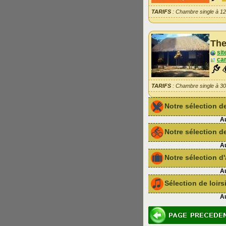
TARIFS
: Chambre single à 1
The
sit
car
TARIFS
: Chambre single à 3
Notre sélection 
Au
Notre sélection de
Au
Notre sélection 
Au
Sélection de loir
Au