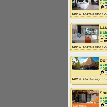
car
TARIFS
: Chambre single à 2
Las
sit
car
TARIFS
: Chambre single à 2
Don
sit
car
TARIFS
: Chambre single à 1
Sha
sit
car