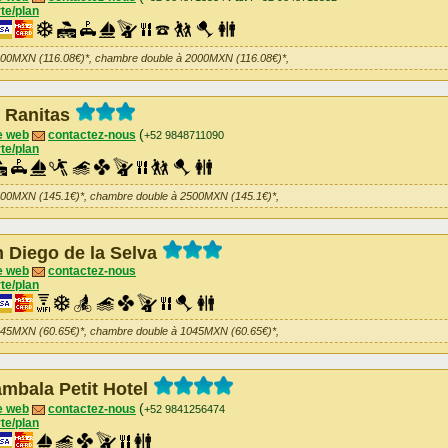
te/plan
000MXN (116.08€)*, chambre double à 2000MXN (116.08€)*,
 Ranitas
(
e web
contactez-nous
+52 9848711090
te/plan
500MXN (145.1€)*, chambre double à 2500MXN (145.1€)*,
 Diego de la Selva
e web
contactez-nous
te/plan
045MXN (60.65€)*, chambre double à 1045MXN (60.65€)*,
mbala Petit Hotel
(
e web
contactez-nous
+52 9841256474
te/plan