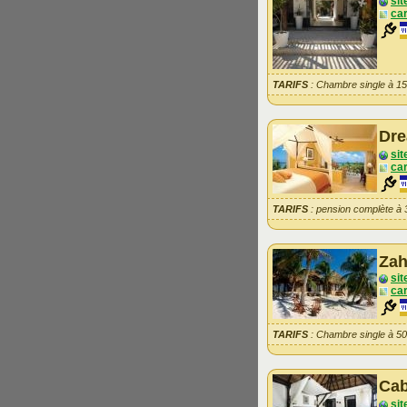
sit
car
TARIFS
: Chambre single à 1
Dr
sit
car
TARIFS
: pension complète à
Za
sit
car
TARIFS
: Chambre single à 5
Cab
sit