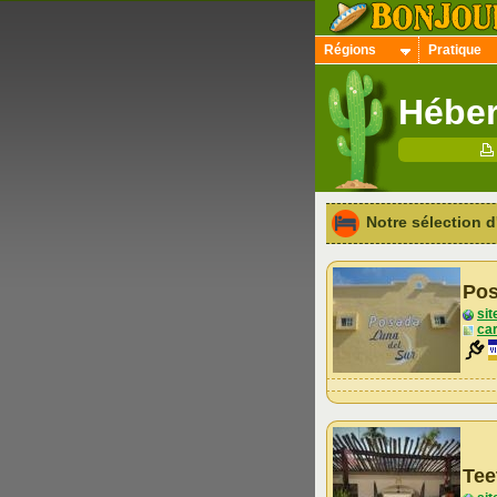
Régions
Pratique
Héber
Notre sélection
Pos
sit
car
Tee