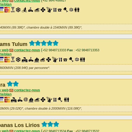
(
e web
contactez-nous
+52 9847458827
te/plan
540MXN (89.38€)*, chambre double à 1540MXN (89.38€)*,
eams Tulum
(
e web
contactez-nous
+52 9848713333
Fax
: +52 9848713353
te/plan
 3600MXN (208.94€) par personne*.
hra
e web
contactez-nous
te/plan
00MXN (29.02€)*, chambre double à 2000MXN (116.08€)*,
anas Los Lirios
(
e web
contactez-nous
+52 9848713534
Fax
: +52 9848713532