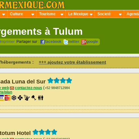
Culture
Tourisme
Le Mexique
Societé
Agend
gements à Tulum
Imprimer
Partager sur :
facebook
twitter
google
 d'hébergements :
+++ ajoutez votre établissement
ada Luna del Sur
(
e web
contactez-nous
+52 9848712984
te/plan
totum Hotel