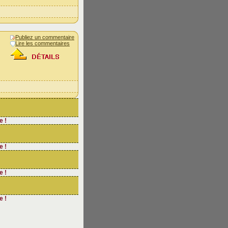
Publiez un commentaire
Lire les commentaires
e !
e !
e !
e !